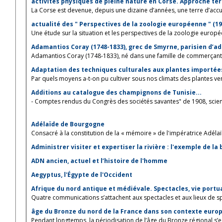
activités physiques de pleine nature en Corse. Approche ter
La Corse est devenue, depuis une dizaine d’années, une terre d’accue
actualité des " Perspectives de la zoologie européenne " (195
Une étude sur la situation et les perspectives de la zoologie europée
Adamantios Coray (1748-1833), grec de Smyrne, parisien d’a
Adamantios Coray (1748-1833), né dans une famille de commerçants e
Adaptation des techniques culturales aux plantes importées
Par quels moyens a-t-on pu cultiver sous nos climats des plantes venu
Additions au catalogue des champignons de Tunisie...
- Comptes rendus du Congrès des sociétés savantes" de 1908, scie
Adélaïde de Bourgogne
Consacré à la constitution de la « mémoire » de l'impératrice Adélaïd
Administrer visiter et expertiser la rivière : l'exemple de la
ADN ancien, actuel et l’histoire de l'homme
Aegyptus, l'Égypte de l'Occident
Afrique du nord antique et médiévale. Spectacles, vie portua
Quatre communications s’attachent aux spectacles et aux lieux de spe
âge du Bronze du nord de la France dans son contexte europ
Pendant longtemps, la périodisation de l’âge du Bronze régional s’es