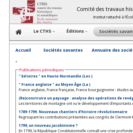
Comité des travaux hist
Institut rattaché à l’É
Le CTHS
Éditions
Sociétés sava
Accueil
Sociétés savantes
Annuaire des soci
-
Publications périodiques
" bétoires " en Haute-Normandie (Les )
" France anglaise " au Moyen Âge (La )
France anglaise, France française, France bourguignonne : études sur 
(Re)construire un paysage : analyse des opérations de revégé
Les territoires de montagne ont vu le développement d’importants d
1789-1799. Nouveaux chantiers d’histoire révolutionnaire
Regroupant les contributions présentées aux congrès de Clermont-Fer
1799, un nouveau jacobinisme ?
En 1799, la République Constitutionnelle connaît une crise profonde,