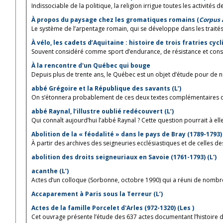
Indissociable de la politique, la religion irrigue toutes les activités de 
À propos du paysage chez les gromatiques romains (
Corpus
Le système de l’arpentage romain, qui se développe dans les traités 
À vélo, les cadets d’Aquitaine : histoire de trois fratries cy
Souvent considéré comme sport d’endurance, de résistance et conso
À la rencontre d'un Québec qui bouge
Depuis plus de trente ans, le Québec est un objet d’étude pour de n
abbé Grégoire et la République des savants (L’)
On s’étonnera probablement de ces deux textes complémentaires qui 
abbé Raynal, l’illustre oublié redécouvert (L’)
Qui connaît aujourd’hui l’abbé Raynal ? Cette question pourrait à elle
Abolition de la « féodalité » dans le pays de Bray (1789-1793) 
À partir des archives des seigneuries ecclésiastiques et de celles de
abolition des droits seigneuriaux en Savoie (1761-1793) (L')
acanthe (L’)
Actes d’un colloque (Sorbonne, octobre 1990) qui a réuni de nombre
Accaparement à Paris sous la Terreur (L’)
Actes de la famille Porcelet d'Arles (972-1320) (Les )
Cet ouvrage présente l’étude des 637 actes documentant l’histoire de 