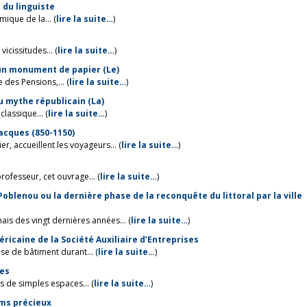
e du linguiste
ique de la... (
lire la suite…
)
vicissitudes... (
lire la suite…
)
’un monument de papier (Le)
 des Pensions,... (
lire la suite…
)
u mythe républicain (La)
classique... (
lire la suite…
)
Jacques (850-1150)
r, accueillent les voyageurs... (
lire la suite…
)
ofesseur, cet ouvrage... (
lire la suite…
)
Poblenou ou la dernière phase de la reconquête du littoral par la ville
s des vingt dernières années... (
lire la suite…
)
ricaine de la Société Auxiliaire d’Entreprises
ise de bâtiment durant... (
lire la suite…
)
ies
as de simples espaces... (
lire la suite…
)
ums précieux