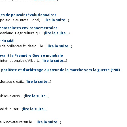
ances de pouvoir révolutionnaires
litique au niveau local,... (
lire la suite…
)
ux contraintes environnementales
nland. L’agriculture qui... (
lire la suite…
)
r du Midi
 brillantes études qui le... (
lire la suite…
)
avant la Première Guerre mondiale
ternationales d’Albert... (
lire la suite…
)
ve pacifiste et d’arbitrage au cœur de la marche vers la guerre (1903-
onaco créait... (
lire la suite…
)
lique aussi... (
lire la suite…
)
 d’utiliser... (
lire la suite…
)
ux novateurs sur le... (
lire la suite…
)