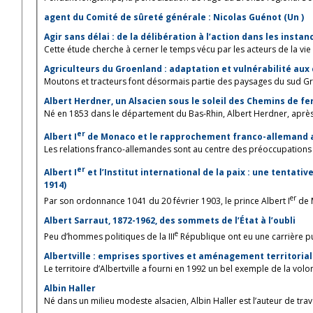
agent du Comité de sûreté générale : Nicolas Guénot (Un )
Agir sans délai : de la délibération à l’action dans les inst
Cette étude cherche à cerner le temps vécu par les acteurs de la vie po
Agriculteurs du Groenland : adaptation et vulnérabilité a
Moutons et tracteurs font désormais partie des paysages du sud Groe
Albert Herdner, un Alsacien sous le soleil des Chemins de fe
Né en 1853 dans le département du Bas-Rhin, Albert Herdner, après de
er
Albert I
de Monaco et le rapprochement franco-allemand 
Les relations franco-allemandes sont au centre des préoccupations in
er
Albert I
et l’Institut international de la paix : une tentati
1914)
er
Par son ordonnance 1041 du 20 février 1903, le prince Albert I
de M
Albert Sarraut, 1872-1962, des sommets de l’État à l’oubli
e
Peu d’hommes politiques de la III
République ont eu une carrière pub
Albertville : emprises sportives et aménagement territorial
Le territoire d’Albertville a fourni en 1992 un bel exemple de la volonté
Albin Haller
Né dans un milieu modeste alsacien, Albin Haller est l’auteur de trava