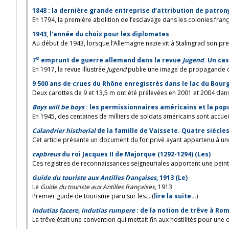
1848 : la dernière grande entreprise d’attribution de patr
En 1794, la première abolition de l’esclavage dans les colonies frança
1943, l'année du choix pour les diplomates
Au début de 1943, lorsque l’Allemagne nazie vit à Stalingrad son premi
e
7
emprunt de guerre allemand dans la revue
Jugend
. Un ca
En 1917, la revue illustrée
Jugend
publie une image de propagande des
9 500 ans de crues du Rhône enregistrés dans le lac du Bour
Deux carottes de 9 et 13,5 m ont été prélevées en 2001 et 2004 dans
Boys will be boys
: les permissionnaires américains et la popu
En 1945, des centaines de milliers de soldats américains sont accueill
Calandrier histhorial
de la famille de Vaissete. Quatre siècles 
Cet article présente un document du for privé ayant appartenu à une 
capbreus
du roi Jacques II de Majorque (1292-1294) (Les)
Ces registres de reconnaissances seigneuriales apportent une peint
Guide du touriste aux Antilles françaises
, 1913 (Le)
Le
Guide du touriste aux Antilles françaises
, 1913
Premier guide de tourisme paru sur les... (
lire la suite…
)
Indutias facere, indutias rumpere
: de la notion de trêve à Ro
La trêve était une convention qui mettait fin aux hostilités pour une du