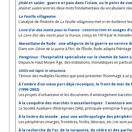
Jihâd
et
salâm
: guerre et paix dans l’islam, ou le point de vu
Jihâd
et
salâm
sont les deux mots fondamentaux du vocabulaire islam
La Feuille villageoise
L’analyse de l’histoire de
La Feuille villageoise
met ici en évidence les 
Livre d’or des morts pour la France
: construction et usages d
Le
Livre d’or des morts pour la France
, conçu en 1919 par le ministère
Marseillaise
de Rude : une allégorie de la guerre au service d
Dans son
Génie de la patrie
à l’Arc de l’Étoile, Rude adapta l’héritage 
Peregrinus
: l’hospitalité spécialisée sur le chemin de Saint-
Depuis le Haut Moyen Âge, des institutions, monastiques en particulie
Utilis est lapis in structura
Témoin des multiples facettes que peut présenter l’hommage à un pr
À l'ombre d'un vieux port déjà reconquis, le front de mer de 
(1990-2002)
Les projets d'urbanisme et les documents d'aménagement barcelonai
À la conquête des marchés transatlantiques : l’aventure amé
La Société Auxiliaire d’Entreprises (SAE), principale entreprise frança
À la lisière du monde : pour une anthropologie des périphér
Les périphéries (marges, frontières, forêts, littoraux, etc.) ne sont p
À la recherche de l'or, de la turquoise, du cèdre et des parf