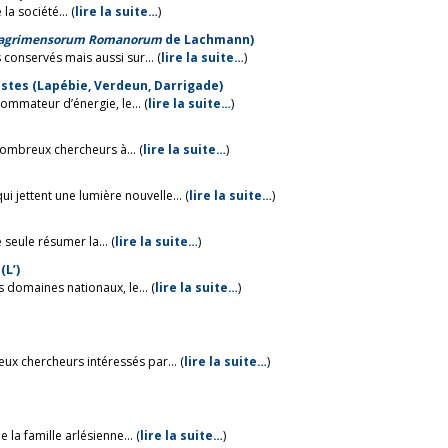
la société... (
lire la suite…
)
 agrimensorum Romanorum
de Lachmann)
conservés mais aussi sur... (
lire la suite…
)
clistes (Lapébie, Verdeun, Darrigade)
mmateur d’énergie, le... (
lire la suite…
)
ombreux chercheurs à... (
lire la suite…
)
jettent une lumière nouvelle... (
lire la suite…
)
 seule résumer la... (
lire la suite…
)
(L’)
s domaines nationaux, le... (
lire la suite…
)
ux chercheurs intéressés par... (
lire la suite…
)
la famille arlésienne... (
lire la suite…
)