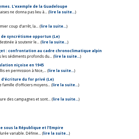
onymes. L’exemple de la Guadeloupe
ises ne donna pas lieu à... (
lire la suite…
)
er coup d’arrêt, la... (
lire la suite…
)
s de syncrétisme opportun (Le)
tinée à soutenir le... (
lire la suite…
)
get : confrontation au cadre chronoclimatique alpin
 les sédiments profonds du... (
lire la suite…
)
lation niçoise en 1945
is en permission à Nice,... (
lire la suite…
)
d'écriture du for privé (Le)
famille d’officiers moyens... (
lire la suite…
)
ure des campagnes et sont... (
lire la suite…
)
me sous la République et l’Empire
rée variable. Définie... (
lire la suite…
)