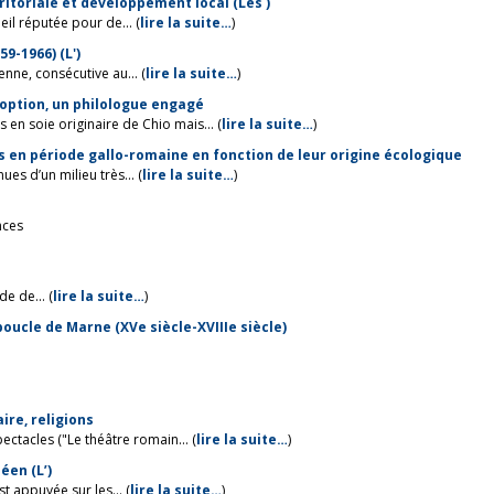
ritoriale et développement local (Les )
il réputée pour de... (
lire la suite…
)
9-1966) (L')
nne, consécutive au... (
lire la suite…
)
doption, un philologue engagé
n soie originaire de Chio mais... (
lire la suite…
)
 en période gallo-romaine en fonction de leur origine écologique
es d’un milieu très... (
lire la suite…
)
nces
e de... (
lire la suite…
)
 boucle de Marne (XVe siècle-XVIIIe siècle)
ire, religions
ctacles ("Le théâtre romain... (
lire la suite…
)
éen (L’)
t appuyée sur les... (
lire la suite…
)