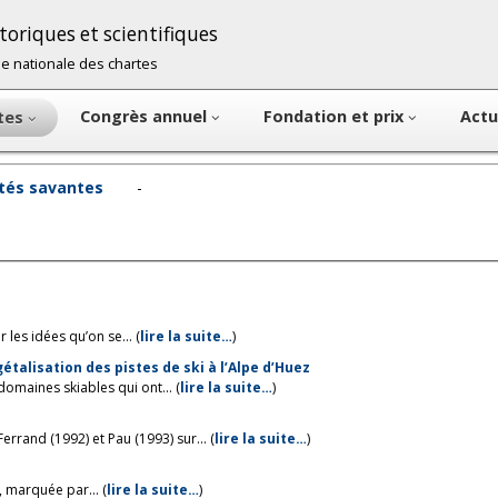
oriques et scientifiques
cole nationale des chartes
Congrès annuel
Fondation et prix
Actu
ntes
étés savantes
-
les idées qu’on se... (
lire la suite…
)
talisation des pistes de ski à l’Alpe d’Huez
omaines skiables qui ont... (
lire la suite…
)
rand (1992) et Pau (1993) sur... (
lire la suite…
)
 marquée par... (
lire la suite…
)