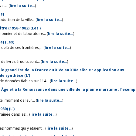
t... (
lire la suite…
)
es)
uction de la ville... (
lire la suite…
)
acteurs décisionnels de la rénovation urbaine de Pointe-à-Pitre (1958-1982) (Les )
onnier et de laboratoire... (
lire la suite…
)
e) (Les)
elà de ses frontières,... (
lire la suite…
)
e livres érudits sont... (
lire la suite…
)
e grand Est de la France du XIVe au XIXe siècle : application aux
e synthèse (L')
données fiables sur 114... (
lire la suite…
)
ge et à la Renaissance dans une ville de la plaine maritime : l’exemp
tel moment de leur... (
lire la suite…
)
30) (L')
aînée dans les... (
lire la suite…
)
es hommes qui y étaient... (
lire la suite…
)