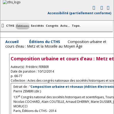
Accessibilité (partiellement conforme)
CTHS
Sociétés
Congrès
Actu...
Topo.
Éditions
Accueil
Éditions du CTHS
Composition urbaine et
cours d’eau : Metz et la Moselle au Moyen Âge
Composition urbaine et cours d’eau : Metz e
Auteur(s) : Frédéric FERBER
Date de parution : 10/12/2014
p. 66-77
Collection : Actes des congrès nationaux des sociétés historiques et scie
Extrait de : "
Composition urbaine et réseaux (édition électroni
Pierre ZEMBRI (dir.)
e
137
Congrès national des sociétés historiques et scientifiques, Tours
Nicolas COCHARD, Alain COUTELLE, Arnaud DHERMY, Marie DUSSIER, J
MORUCCI
Paris, Éditions du CTHS - 2014