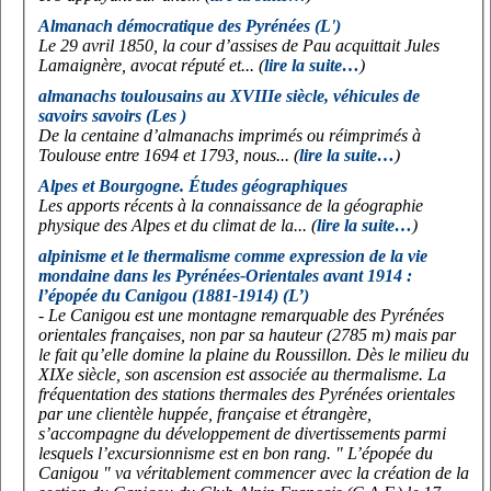
Almanach démocratique des Pyrénées (L')
Le 29 avril 1850, la cour d’assises de Pau acquittait Jules
Lamaignère, avocat réputé et... (
lire la suite…
)
almanachs toulousains au XVIIIe siècle, véhicules de
savoirs savoirs (Les )
De la centaine d’almanachs imprimés ou réimprimés à
Toulouse entre 1694 et 1793, nous... (
lire la suite…
)
Alpes et Bourgogne. Études géographiques
Les apports récents à la connaissance de la géographie
physique des Alpes et du climat de la... (
lire la suite…
)
alpinisme et le thermalisme comme expression de la vie
mondaine dans les Pyrénées-Orientales avant 1914 :
l’épopée du Canigou (1881-1914) (L’)
- Le Canigou est une montagne remarquable des Pyrénées
orientales françaises, non par sa hauteur (2785 m) mais par
le fait qu’elle domine la plaine du Roussillon. Dès le milieu du
XIXe siècle, son ascension est associée au thermalisme. La
fréquentation des stations thermales des Pyrénées orientales
par une clientèle huppée, française et étrangère,
s’accompagne du développement de divertissements parmi
lesquels l’excursionnisme est en bon rang. " L’épopée du
Canigou " va véritablement commencer avec la création de la