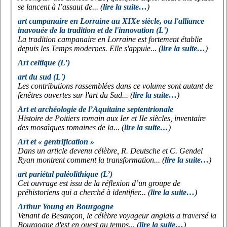
se lancent à l’assaut de... (
lire la suite…
)
art campanaire en Lorraine au XIXe siècle, ou l'alliance
inavouée de la tradition et de l'innovation (L')
La tradition campanaire en Lorraine est fortement établie
depuis les Temps modernes. Elle s'appuie... (
lire la suite…
)
Art celtique (L’)
art du sud (L')
Les contributions rassemblées dans ce volume sont autant de
fenêtres ouvertes sur l'art du Sud... (
lire la suite…
)
Art et archéologie de l’Aquitaine septentrionale
Histoire de Poitiers romain aux Ier et IIe siècles, inventaire
des mosaïques romaines de la... (
lire la suite…
)
Art et « gentrification »
Dans un article devenu célèbre, R. Deutsche et C. Gendel
Ryan montrent comment la transformation... (
lire la suite…
)
art pariétal paléolithique (L’)
Cet ouvrage est issu de la réflexion d’un groupe de
préhistoriens qui a cherché à identifier... (
lire la suite…
)
Arthur Young en Bourgogne
Venant de Besançon, le célèbre voyageur anglais a traversé la
Bourgogne d'est en ouest au temps... (
lire la suite…
)