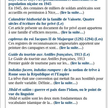
population niçoise en 1945
En 1945, des centaines de milliers de soldats américains sont
accueillis en permission à Nice,... (
lire la suite…
)
Calandrier histhorial
de la famille de Vaissete. Quatre
siècles d'écriture du for privé (Le)
Cet article présente un document du for privé ayant appartenu
à une famille d’officiers moyens... (
lire la suite…
)
capbreus
du roi Jacques II de Majorque (1292-1294) (Les)
Ces registres de reconnaissances seigneuriales apportent une
peinture des campagnes et sont... (
lire la suite…
)
Guide du touriste aux Antilles françaises
, 1913 (Le)
Le
Guide du touriste aux Antilles françaises
, 1913
Premier guide de tourisme paru sur les... (
lire la suite…
)
Indutias facere, indutias rumpere
: de la notion de trêve à
Rome sous la République et l’Empire
La trêve était une convention qui mettait fin aux hostilités pour
une durée variable. Définie... (
lire la suite…
)
Jihâd
et
salâm
: guerre et paix dans l’islam, ou le point de
vue du linguiste
Jihâd
et
salâm
sont les deux mots fondamentaux du
vocabulaire islamique de la... (
lire la suite…
)