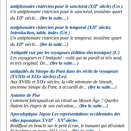
e
antiphonaire cistercien pour le sanctoral (XII
siècle) (Un )
Un antiphonaire cistercien pour le sanctoral, troisième quart
e
du XII
siècle... (
lire la suite…
)
e
antiphonaire cistercien pour le temporal (XII
siècle).
Introduction, table, index (Un )
Un antiphonaire cistercien pour le temporal, troisième quart
e
du XII
siècle... (
lire la suite…
)
Antiquité vue par les voyageurs (édition électronique) (L')
Les voyageurs et l’Antiquité : voilà qui ne paraît ni très neuf,
ni très original. De... (
lire la suite…
)
antiquités de Sinope du Pont dans les récits de voyageurs
(XVIIIe et XIXe siècles) (Les)
Aux XVIIIe et XIXe siècles, la ville ottomane de Sinoub,
ancienne Sinope du Pont, a accueilli de... (
lire la suite…
)
Antoine de Pise
Comment fabriquait-on un vitrail au Moyen Âge ? Quelles
étaient les étapes de son exécution,... (
lire la suite…
)
Apocalyptique Japon Les représentations occidentales des
e
e
villes japonaises XVII
- XX
siècles
Rediffusé en boucle sur le petit écran, le tsunami qui dévastait
Fukushima en mars 2011 s’est... (
lire la suite…
)