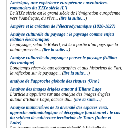
Amérique, une expérience européenne : aventuriers-
romanciers du XIXe siècle (L')
Le XIXe siècle est le grand siècle de l’émigration européenne
vers l’Amérique, du rêve... (
lire la suite…
)
Ampère et la création de l’électrodynamique (1820-1827)
Analyse culturelle du paysage : le paysage comme enjeu
(édition électronique)
Le paysage, selon le
Robert
, est la « partie d’un pays que la
nature présente... (
lire la suite…
)
Analyse culturelle du paysage : penser le paysage (édition
électronique)
Longtemps réservée aux géographes et aux historiens de l’art,
la réflexion sur le paysage... (
lire la suite…
)
analyse de l'approche globale des risques (Une )
Analyse des images érigées autour d’Eliane Lage
L’article s’appuiera sur une analyse des images érigées
autour d’Eliane Lage, actrice du... (
lire la suite…
)
Analyse multicritères de la diversité des espaces verts,
approche méthodologique et décryptage fonctionnel : le cas
du schéma de cohérence territoriale de Tours (Indre-et-
Loire)
Les travaux présentés ont pour objectif, à l’échelle de