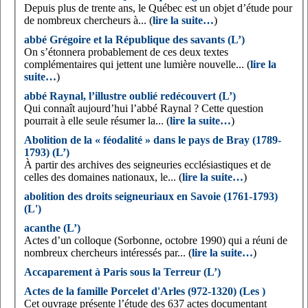
Depuis plus de trente ans, le Québec est un objet d’étude pour
de nombreux chercheurs à... (
lire la suite…
)
abbé Grégoire et la République des savants (L’)
On s’étonnera probablement de ces deux textes
complémentaires qui jettent une lumière nouvelle... (
lire la
suite…
)
abbé Raynal, l’illustre oublié redécouvert (L’)
Qui connaît aujourd’hui l’abbé Raynal ? Cette question
pourrait à elle seule résumer la... (
lire la suite…
)
Abolition de la « féodalité » dans le pays de Bray (1789-
1793) (L’)
À partir des archives des seigneuries ecclésiastiques et de
celles des domaines nationaux, le... (
lire la suite…
)
abolition des droits seigneuriaux en Savoie (1761-1793)
(L')
acanthe (L’)
Actes d’un colloque (Sorbonne, octobre 1990) qui a réuni de
nombreux chercheurs intéressés par... (
lire la suite…
)
Accaparement à Paris sous la Terreur (L’)
Actes de la famille Porcelet d'Arles (972-1320) (Les )
Cet ouvrage présente l’étude des 637 actes documentant