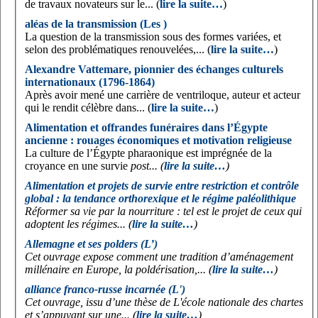
de travaux novateurs sur le... (
lire la suite…
)
aléas de la transmission (Les )
La question de la transmission sous des formes variées, et
selon des problématiques renouvelées,... (
lire la suite…
)
Alexandre Vattemare, pionnier des échanges culturels
internationaux (1796-1864)
Après avoir mené une carrière de ventriloque, auteur et acteur
qui le rendit célèbre dans... (
lire la suite…
)
Alimentation et offrandes funéraires dans l’Égypte
ancienne : rouages économiques et motivation religieuse
La culture de l’Égypte pharaonique est imprégnée de la
croyance en une survie
post... (
lire la suite…
)
Alimentation et projets de survie entre restriction et contrôle
global : la tendance orthorexique et le régime paléolithique
Réformer sa vie par la nourriture : tel est le projet de ceux qui
adoptent les régimes... (
lire la suite…
)
Allemagne et ses polders (L’)
Cet ouvrage expose comment une tradition d’aménagement
millénaire en Europe, la poldérisation,... (
lire la suite…
)
alliance franco-russe incarnée (L')
Cet ouvrage, issu d’une thèse de L'école nationale des chartes
et s’appuyant sur une... (
lire la suite…
)