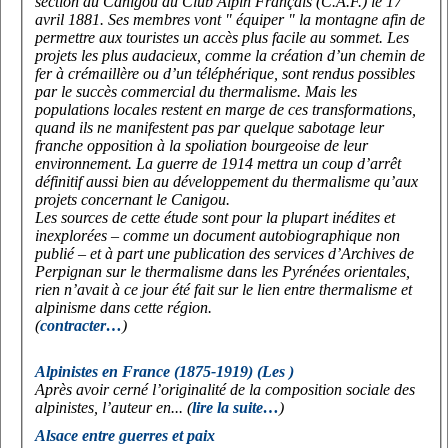
section du Canigou du Club Alpin Français (C.A.F.) le 17
avril 1881. Ses membres vont " équiper " la montagne afin de
permettre aux touristes un accès plus facile au sommet. Les
projets les plus audacieux, comme la création d’un chemin de
fer à crémaillère ou d’un téléphérique, sont rendus possibles
par le succès commercial du thermalisme. Mais les
populations locales restent en marge de ces transformations,
quand ils ne manifestent pas par quelque sabotage leur
franche opposition à la spoliation bourgeoise de leur
environnement. La guerre de 1914 mettra un coup d’arrêt
définitif aussi bien au développement du thermalisme qu’aux
projets concernant le Canigou.
Les sources de cette étude sont pour la plupart inédites et
inexplorées – comme un document autobiographique non
publié – et à part une publication des services d’Archives de
Perpignan sur le thermalisme dans les Pyrénées orientales,
rien n’avait à ce jour été fait sur le lien entre thermalisme et
alpinisme dans cette région.
(
contracter…
)
Alpinistes en France (1875-1919) (Les )
Après avoir cerné l’originalité de la composition sociale des
alpinistes, l’auteur en... (
lire la suite…
)
Alsace entre guerres et paix