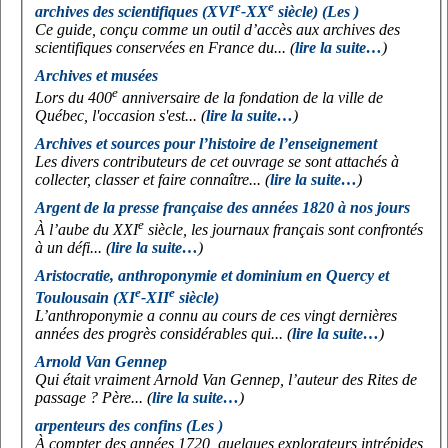
e
e
archives des scientifiques (XVI
-XX
siècle) (Les )
Ce guide, conçu comme un outil d’accès aux archives des
scientifiques conservées en France du... (
lire la suite…
)
Archives et musées
e
Lors du 400
anniversaire de la fondation de la ville de
Québec, l'occasion s'est... (
lire la suite…
)
Archives et sources pour l’histoire de l’enseignement
Les divers contributeurs de cet ouvrage se sont attachés à
collecter, classer et faire connaître... (
lire la suite…
)
Argent de la presse française des années 1820 à nos jours
e
À l’aube du XXI
siècle, les journaux français sont confrontés
à un défi... (
lire la suite…
)
Aristocratie, anthroponymie et dominium en Quercy et
e
e
Toulousain (XI
-XII
siècle)
L’anthroponymie a connu au cours de ces vingt dernières
années des progrès considérables qui... (
lire la suite…
)
Arnold Van Gennep
Qui était vraiment Arnold Van Gennep, l’auteur des
Rites de
passage
? Père... (
lire la suite…
)
arpenteurs des confins (Les )
À compter des années 1720, quelques explorateurs intrépides