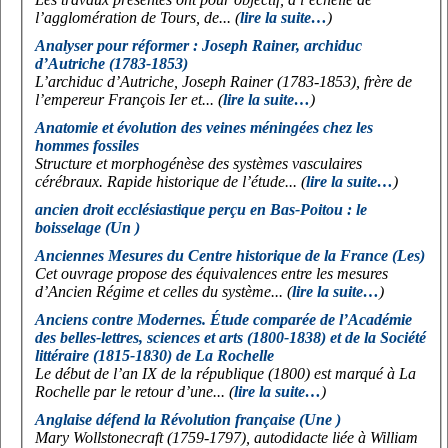
l’agglomération de Tours, de... (
lire la suite…
)
Analyser pour réformer : Joseph Rainer, archiduc
d’Autriche (1783-1853)
L’archiduc d’Autriche, Joseph Rainer (1783-1853), frère de
l’empereur François Ier et... (
lire la suite…
)
Anatomie et évolution des veines méningées chez les
hommes fossiles
Structure et morphogénèse des systèmes vasculaires
cérébraux. Rapide historique de l’étude... (
lire la suite…
)
ancien droit ecclésiastique perçu en Bas-Poitou : le
boisselage (Un )
Anciennes Mesures du Centre historique de la France (Les)
Cet ouvrage propose des équivalences entre les mesures
d’Ancien Régime et celles du système... (
lire la suite…
)
Anciens contre Modernes. Étude comparée de l’Académie
des belles-lettres, sciences et arts (1800-1838) et de la Société
littéraire (1815-1830) de La Rochelle
Le début de l’an IX de la république (1800) est marqué à La
Rochelle par le retour d’une... (
lire la suite…
)
Anglaise défend la Révolution française (Une )
Mary Wollstonecraft (1759-1797), autodidacte liée à William