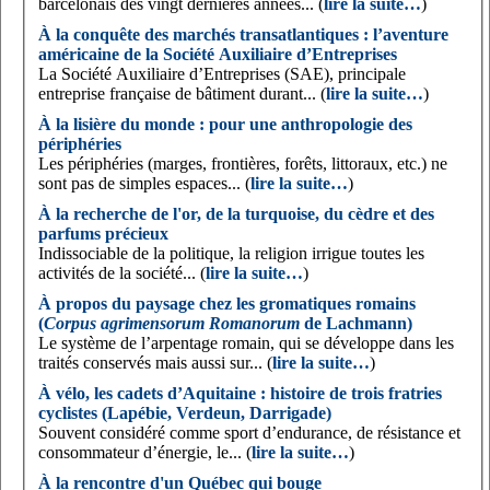
barcelonais des vingt dernières années... (
lire la suite…
)
À la conquête des marchés transatlantiques : l’aventure
américaine de la Société Auxiliaire d’Entreprises
La Société Auxiliaire d’Entreprises (SAE), principale
entreprise française de bâtiment durant... (
lire la suite…
)
À la lisière du monde : pour une anthropologie des
périphéries
Les périphéries (marges, frontières, forêts, littoraux, etc.) ne
sont pas de simples espaces... (
lire la suite…
)
À la recherche de l'or, de la turquoise, du cèdre et des
parfums précieux
Indissociable de la politique, la religion irrigue toutes les
activités de la société... (
lire la suite…
)
À propos du paysage chez les gromatiques romains
(
Corpus agrimensorum Romanorum
de Lachmann)
Le système de l’arpentage romain, qui se développe dans les
traités conservés mais aussi sur... (
lire la suite…
)
À vélo, les cadets d’Aquitaine : histoire de trois fratries
cyclistes (Lapébie, Verdeun, Darrigade)
Souvent considéré comme sport d’endurance, de résistance et
consommateur d’énergie, le... (
lire la suite…
)
À la rencontre d'un Québec qui bouge