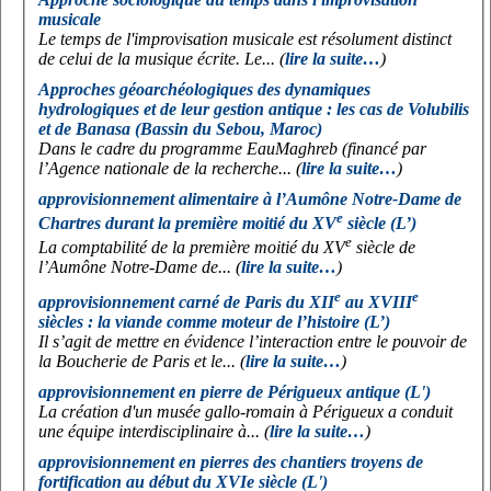
musicale
Le temps de l'improvisation musicale est résolument distinct
de celui de la musique écrite. Le... (
lire la suite…
)
Approches géoarchéologiques des dynamiques
hydrologiques et de leur gestion antique : les cas de Volubilis
et de Banasa (Bassin du Sebou, Maroc)
Dans le cadre du programme EauMaghreb (financé par
l’Agence nationale de la recherche... (
lire la suite…
)
approvisionnement alimentaire à l’Aumône Notre-Dame de
e
Chartres durant la première moitié du XV
siècle (L’)
e
La comptabilité de la première moitié du XV
siècle de
l’Aumône Notre-Dame de... (
lire la suite…
)
e
e
approvisionnement carné de Paris du XII
au XVIII
siècles : la viande comme moteur de l’histoire (L’)
Il s’agit de mettre en évidence l’interaction entre le pouvoir de
la Boucherie de Paris et le... (
lire la suite…
)
approvisionnement en pierre de Périgueux antique (L')
La création d'un musée gallo-romain à Périgueux a conduit
une équipe interdisciplinaire à... (
lire la suite…
)
approvisionnement en pierres des chantiers troyens de
fortification au début du XVIe siècle (L')