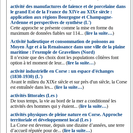
activité des manufactures de faïence et de porcelaine dans
le grand Est de la France du XIVe au XIXe siècle :
application aux régions Bourgogne et Champagne-
Ardenne et perspectives de synthèse (L')
Cette approche se présente comme la mise en forme du
maximum de données fiables sur 114... (
lire la suite…
)
Activité halieutique et consommation de poissons au
Moyen Âge et à la Renaissance dans une ville de la plaine
maritime : l’exemple de Gravelines (Nord)
Il n’existe que des choix dont les populations côtières font
option à tel moment de leur... (
lire la suite…
)
activité industrielle en Corse : un espace d'échanges
(1830-1930) (L')
Avant le milieu du XIXe siècle et sur près d'un siècle, la Corse
est entraînée dans les... (
lire la suite…
)
activités littorales (Les )
De tous temps, la vie au bord de la mer a conditionné les
activités des hommes qui y étaient... (
lire la suite…
)
activités physiques de pleine nature en Corse. Approche
territoriale et développement local (Les )
La Corse est devenue, depuis une dizaine d’années, une terre
d’accueil réputée pour de... (
lire la suite…
)