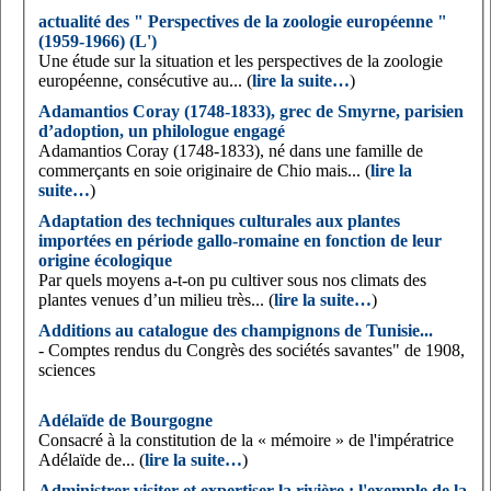
actualité des " Perspectives de la zoologie européenne "
(1959-1966) (L')
Une étude sur la situation et les perspectives de la zoologie
européenne, consécutive au... (
lire la suite…
)
Adamantios Coray (1748-1833), grec de Smyrne, parisien
d’adoption, un philologue engagé
Adamantios Coray (1748-1833), né dans une famille de
commerçants en soie originaire de Chio mais... (
lire la
suite…
)
Adaptation des techniques culturales aux plantes
importées en période gallo-romaine en fonction de leur
origine écologique
Par quels moyens a-t-on pu cultiver sous nos climats des
plantes venues d’un milieu très... (
lire la suite…
)
Additions au catalogue des champignons de Tunisie...
- Comptes rendus du Congrès des sociétés savantes" de 1908,
sciences
Adélaïde de Bourgogne
Consacré à la constitution de la « mémoire » de l'impératrice
Adélaïde de... (
lire la suite…
)
Administrer visiter et expertiser la rivière : l'exemple de la