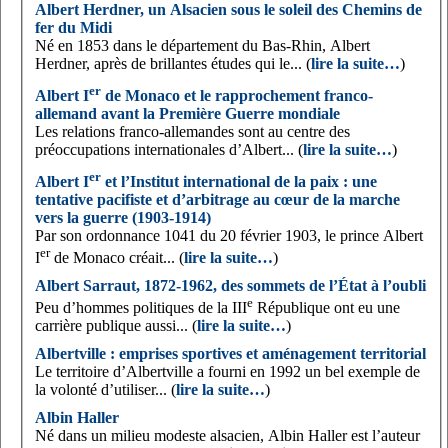
Albert Herdner, un Alsacien sous le soleil des Chemins de
fer du Midi
Né en 1853 dans le département du Bas-Rhin, Albert
Herdner, après de brillantes études qui le... (
lire la suite…
)
er
Albert I
de Monaco et le rapprochement franco-
allemand avant la Première Guerre mondiale
Les relations franco-allemandes sont au centre des
préoccupations internationales d’Albert... (
lire la suite…
)
er
Albert I
et l’Institut international de la paix : une
tentative pacifiste et d’arbitrage au cœur de la marche
vers la guerre (1903-1914)
Par son ordonnance 1041 du 20 février 1903, le prince Albert
er
I
de Monaco créait... (
lire la suite…
)
Albert Sarraut, 1872-1962, des sommets de l’État à l’oubli
e
Peu d’hommes politiques de la III
République ont eu une
carrière publique aussi... (
lire la suite…
)
Albertville : emprises sportives et aménagement territorial
Le territoire d’Albertville a fourni en 1992 un bel exemple de
la volonté d’utiliser... (
lire la suite…
)
Albin Haller
Né dans un milieu modeste alsacien, Albin Haller est l’auteur