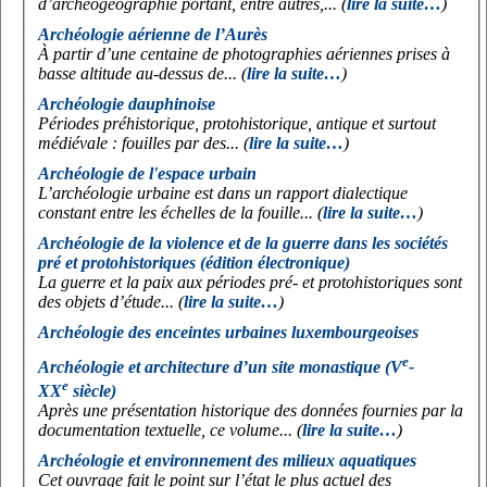
d’archéogéographie portant, entre autres,... (
lire la suite…
)
Archéologie aérienne de l’Aurès
À partir d’une centaine de photographies aériennes prises à
basse altitude au-dessus de... (
lire la suite…
)
Archéologie dauphinoise
Périodes préhistorique, protohistorique, antique et surtout
médiévale : fouilles par des... (
lire la suite…
)
Archéologie de l'espace urbain
L’archéologie urbaine est dans un rapport dialectique
constant entre les échelles de la fouille... (
lire la suite…
)
Archéologie de la violence et de la guerre dans les sociétés
pré et protohistoriques (édition électronique)
La guerre et la paix aux périodes pré- et protohistoriques sont
des objets d’étude... (
lire la suite…
)
Archéologie des enceintes urbaines luxembourgeoises
e
Archéologie et architecture d’un site monastique (V
-
e
XX
siècle)
Après une présentation historique des données fournies par la
documentation textuelle, ce volume... (
lire la suite…
)
Archéologie et environnement des milieux aquatiques
Cet ouvrage fait le point sur l’état le plus actuel des