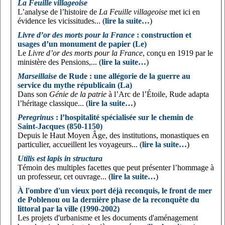
La Feuille villageoise
L’analyse de l’histoire de
La Feuille villageoise
met ici en
évidence les vicissitudes... (
lire la suite…
)
Livre d’or des morts pour la France
: construction et
usages d’un monument de papier (Le)
Le
Livre d’or des morts pour la France
, conçu en 1919 par le
ministère des Pensions,... (
lire la suite…
)
Marseillaise
de Rude : une allégorie de la guerre au
service du mythe républicain (La)
Dans son
Génie de la patrie
à l’Arc de l’Étoile, Rude adapta
l’héritage classique... (
lire la suite…
)
Peregrinus
: l’hospitalité spécialisée sur le chemin de
Saint-Jacques (850-1150)
Depuis le Haut Moyen Âge, des institutions, monastiques en
particulier, accueillent les voyageurs... (
lire la suite…
)
Utilis est lapis in structura
Témoin des multiples facettes que peut présenter l’hommage à
un professeur, cet ouvrage... (
lire la suite…
)
À l'ombre d'un vieux port déjà reconquis, le front de mer
de Poblenou ou la dernière phase de la reconquête du
littoral par la ville (1990-2002)
Les projets d'urbanisme et les documents d'aménagement