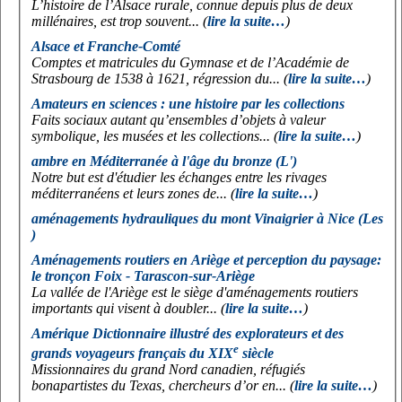
L’histoire de l’Alsace rurale, connue depuis plus de deux
millénaires, est trop souvent... (
lire la suite…
)
Alsace et Franche-Comté
Comptes et matricules du Gymnase et de l’Académie de
Strasbourg de 1538 à 1621, régression du... (
lire la suite…
)
Amateurs en sciences : une histoire par les collections
Faits sociaux autant qu’ensembles d’objets à valeur
symbolique, les musées et les collections... (
lire la suite…
)
ambre en Méditerranée à l'âge du bronze (L')
Notre but est d'étudier les échanges entre les rivages
méditerranéens et leurs zones de... (
lire la suite…
)
aménagements hydrauliques du mont Vinaigrier à Nice (Les
)
Aménagements routiers en Ariège et perception du paysage:
le tronçon Foix - Tarascon-sur-Ariège
La vallée de l'Ariège est le siège d'aménagements routiers
importants qui visent à doubler... (
lire la suite…
)
Amérique Dictionnaire illustré des explorateurs et des
e
grands voyageurs français du XIX
siècle
Missionnaires du grand Nord canadien, réfugiés
bonapartistes du Texas, chercheurs d’or en... (
lire la suite…
)