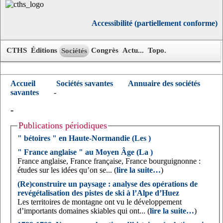
Accessibilité (partiellement conforme)
CTHS
Éditions
Congrès
Actu...
Topo.
Sociétés
Accueil
Sociétés savantes
Annuaire des sociétés
savantes
-
-
Publications périodiques
" bétoires " en Haute-Normandie (Les )
" France anglaise " au Moyen Âge (La )
France anglaise, France française, France bourguignonne :
études sur les idées qu’on se... (
lire la suite…
)
(Re)construire un paysage : analyse des opérations de
revégétalisation des pistes de ski à l’Alpe d’Huez
Les territoires de montagne ont vu le développement
d’importants domaines skiables qui ont... (
lire la suite…
)