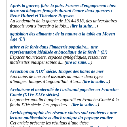
Après la guerre, faire la paix. Formes d'engagement chez
deux sociologues français durant l'entre-deux-guerres :
René Hubert et Théodore Ruyssen
Au lendemain de la guerre de 1914-1918, des universitaires
français vont s’investir à la fois... (
lire la suite…
)
aquisition des aliments : de la nature à la table au Moyen
Âge (L')
arbre et la forêt dans l'imagerie populaire... une
représentation idéalisée et bucolique de la forêt ? (L')
Espaces nourriciers, espaces cynégétiques, ressources
matérielles indispensables à... (
lire la suite…
)
e
Arcachon au XIX
siècle. Images des bains de mer
Aux bains de mer sont associés au moins deux types
d’images. Images d’aujourd’hui, d’un... (
lire la suite…
)
Archaïsme et modernité de l'artisanat papetier en Franche-
Comté (XIVe-XIXe siècles)
Le premier moulin à papier apparaît en Franche-Comté à la
fin du XIVe siècle. Les papetiers... (
lire la suite…
)
Archéogéographie des réseaux viaires sud-vendéens : une
lecture multiscalaire et diachronique du paysage routier
Cet article présente les résultats d’une thèse