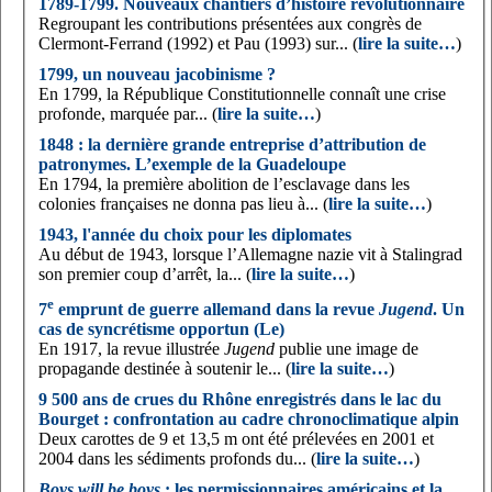
1789-1799. Nouveaux chantiers d’histoire révolutionnaire
Regroupant les contributions présentées aux congrès de
Clermont-Ferrand (1992) et Pau (1993) sur... (
lire la suite…
)
1799, un nouveau jacobinisme ?
En 1799, la République Constitutionnelle connaît une crise
profonde, marquée par... (
lire la suite…
)
1848 : la dernière grande entreprise d’attribution de
patronymes. L’exemple de la Guadeloupe
En 1794, la première abolition de l’esclavage dans les
colonies françaises ne donna pas lieu à... (
lire la suite…
)
1943, l'année du choix pour les diplomates
Au début de 1943, lorsque l’Allemagne nazie vit à Stalingrad
son premier coup d’arrêt, la... (
lire la suite…
)
e
7
emprunt de guerre allemand dans la revue
Jugend
. Un
cas de syncrétisme opportun (Le)
En 1917, la revue illustrée
Jugend
publie une image de
propagande destinée à soutenir le... (
lire la suite…
)
9 500 ans de crues du Rhône enregistrés dans le lac du
Bourget : confrontation au cadre chronoclimatique alpin
Deux carottes de 9 et 13,5 m ont été prélevées en 2001 et
2004 dans les sédiments profonds du... (
lire la suite…
)
Boys will be boys
: les permissionnaires américains et la