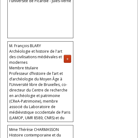
l'université de Picardie - Jules-Verne
M. François BLARY
Archéologie et histoire de l'art
des civilisations médiévales et
+
modernes
Membre titulaire
Professeur d’histoire de l’art et
d’archéologie du Moyen Âge à
l’Université libre de Bruxelles, co-
directeur du Centre de recherche
en archéologie et patrimoine
(CReA-Patrimoine), membre
associé du Laboratoire de
médiévistique occidentale de Paris
(LAMOP, UMR 8589, CNRS) et du
Centre Michel de Boüard - Centre
de recherches archéologiques et
Mme Thérèse CHARMASSON
historiques anciennes et
Histoire contemporaine et du