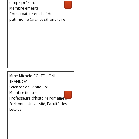
médiévales (CRAHAM, UMR 6273,
temps présent
+
CNRS/Université de Caen-
Membre émérite
Normandie)
Conservateur en chef du
patrimoine (archives) honoraire
Mme Michèle COLTELLONI-
TRANNOY
Sciences de l’Antiquité
Membre titulaire
+
Professeure d'histoire romaine à
Sorbonne Université, Faculté des
Lettres