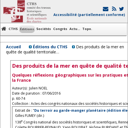
Accessibilité (partiellement conforme)
CTHS
Sociétés
Congrès
Actu...
Topo.
Éditions
Accueil
Éditions du CTHS
Des produits de la mer en
quête de qualité territoriale…
Des produits de la mer en quête de qualité t
Quelques réflexions géographiques sur les pratiques et
la France
Auteur(s) : Julien NOEL
Date de parution : 07/06/2016
p. 60-74
Collection : Actes des congrès nationaux des sociétés historiques et scie
Extrait de : "
Du terroir au garde-manger planétaire (édition éle
Gilles FUMEY (dir.)
e
138
Congrès national des sociétés historiques et scientifiques, Renn
Colette BOURRIER-REYNAUD, Yann BOUYRAT, Jérôme BURIDANT et Thoma