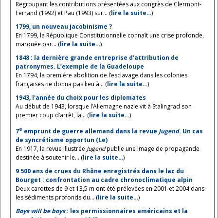
Regroupant les contributions présentées aux congrès de Clermont-
Ferrand (1992) et Pau (1993) sur... (
lire la suite…
)
1799, un nouveau jacobinisme ?
En 1799, la République Constitutionnelle connaît une crise profonde,
marquée par... (
lire la suite…
)
1848 : la dernière grande entreprise d’attribution de
patronymes. L’exemple de la Guadeloupe
En 1794, la première abolition de l’esclavage dans les colonies
françaises ne donna pas lieu à... (
lire la suite…
)
1943, l'année du choix pour les diplomates
Au début de 1943, lorsque l’Allemagne nazie vit à Stalingrad son
premier coup d’arrêt, la... (
lire la suite…
)
e
7
emprunt de guerre allemand dans la revue
Jugend
. Un cas
de syncrétisme opportun (Le)
En 1917, la revue illustrée
Jugend
publie une image de propagande
destinée à soutenir le... (
lire la suite…
)
9 500 ans de crues du Rhône enregistrés dans le lac du
Bourget : confrontation au cadre chronoclimatique alpin
Deux carottes de 9 et 13,5 m ont été prélevées en 2001 et 2004 dans
les sédiments profonds du... (
lire la suite…
)
Boys will be boys
: les permissionnaires américains et la