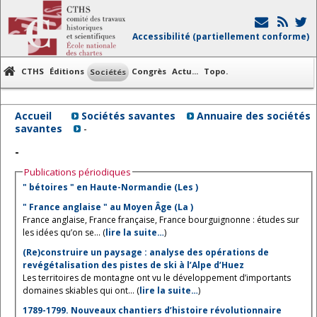
Accessibilité (partiellement conforme)
CTHS
Éditions
Congrès
Actu...
Topo.
Sociétés
Accueil
Sociétés savantes
Annuaire des sociétés
savantes
-
-
Publications périodiques
" bétoires " en Haute-Normandie (Les )
" France anglaise " au Moyen Âge (La )
France anglaise, France française, France bourguignonne : études sur
les idées qu’on se... (
lire la suite…
)
(Re)construire un paysage : analyse des opérations de
revégétalisation des pistes de ski à l’Alpe d’Huez
Les territoires de montagne ont vu le développement d’importants
domaines skiables qui ont... (
lire la suite…
)
1789-1799. Nouveaux chantiers d’histoire révolutionnaire