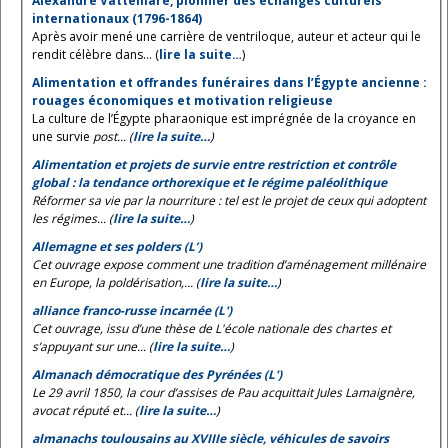
Alexandre Vattemare, pionnier des échanges culturels
internationaux (1796-1864)
Après avoir mené une carrière de ventriloque, auteur et acteur qui le
rendit célèbre dans... (
lire la suite…
)
Alimentation et offrandes funéraires dans l’Égypte ancienne :
rouages économiques et motivation religieuse
La culture de l’Égypte pharaonique est imprégnée de la croyance en
une survie
post... (
lire la suite…
)
Alimentation et projets de survie entre restriction et contrôle
global : la tendance orthorexique et le régime paléolithique
Réformer sa vie par la nourriture : tel est le projet de ceux qui adoptent
les régimes... (
lire la suite…
)
Allemagne et ses polders (L’)
Cet ouvrage expose comment une tradition d’aménagement millénaire
en Europe, la poldérisation,... (
lire la suite…
)
alliance franco-russe incarnée (L')
Cet ouvrage, issu d’une thèse de L'école nationale des chartes et
s’appuyant sur une... (
lire la suite…
)
Almanach démocratique des Pyrénées (L')
Le 29 avril 1850, la cour d’assises de Pau acquittait Jules Lamaignère,
avocat réputé et... (
lire la suite…
)
almanachs toulousains au XVIIIe siècle, véhicules de savoirs