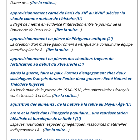
Dame de... (
lire la suite…
)
e
e
approvisionnement carné de Paris du XII
au XVIII
siècles : la
viande comme moteur de l’histoire (L’)
Il s’agit de mettre en évidence l’interaction entre le pouvoir de la
Boucherie de Paris et le... (
lire la suite…
)
approvisionnement en pierre de Périgueux antique (L')
La création d'un musée gallo-romain à Périgueux a conduit une équipe
interdisciplinaire à... (
lire la suite…
)
approvisionnement en pierres des chantiers troyens de
fortification au début du XVIe siècle (L')
Après la guerre, faire la paix. Formes d'engagement chez deux
sociologues français durant l'entre-deux-guerres : René Hubert et
Théodore Ruyssen
Au lendemain de la guerre de 1914-1918, des universitaires français
vont s’investir à la fois... (
lire la suite…
)
aquisition des aliments : de la nature à la table au Moyen Âge (L')
arbre et la forêt dans l'imagerie populaire... une représentation
idéalisée et bucolique de la forêt ? (L')
Espaces nourriciers, espaces cynégétiques, ressources matérielles
indispensables à... (
lire la suite…
)
e