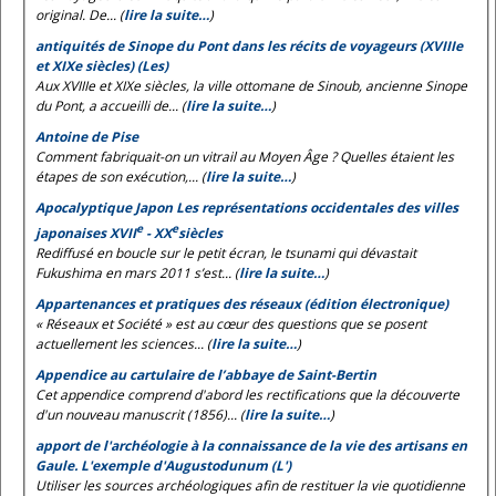
original. De... (
lire la suite…
)
antiquités de Sinope du Pont dans les récits de voyageurs (XVIIIe
et XIXe siècles) (Les)
Aux XVIIIe et XIXe siècles, la ville ottomane de Sinoub, ancienne Sinope
du Pont, a accueilli de... (
lire la suite…
)
Antoine de Pise
Comment fabriquait-on un vitrail au Moyen Âge ? Quelles étaient les
étapes de son exécution,... (
lire la suite…
)
Apocalyptique Japon Les représentations occidentales des villes
e
e
japonaises XVII
- XX
siècles
Rediffusé en boucle sur le petit écran, le tsunami qui dévastait
Fukushima en mars 2011 s’est... (
lire la suite…
)
Appartenances et pratiques des réseaux (édition électronique)
« Réseaux et Société » est au cœur des questions que se posent
actuellement les sciences... (
lire la suite…
)
Appendice au cartulaire de l’abbaye de Saint-Bertin
Cet appendice comprend d'abord les rectifications que la découverte
d'un nouveau manuscrit (1856)... (
lire la suite…
)
apport de l'archéologie à la connaissance de la vie des artisans en
Gaule. L'exemple d'Augustodunum (L')
Utiliser les sources archéologiques afin de restituer la vie quotidienne