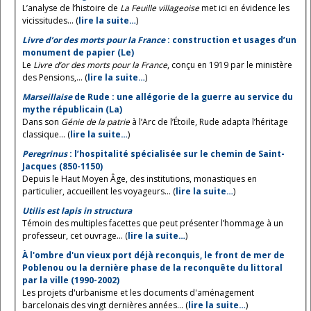
L’analyse de l’histoire de
La Feuille villageoise
met ici en évidence les
vicissitudes... (
lire la suite…
)
Livre d’or des morts pour la France
: construction et usages d’un
monument de papier (Le)
Le
Livre d’or des morts pour la France
, conçu en 1919 par le ministère
des Pensions,... (
lire la suite…
)
Marseillaise
de Rude : une allégorie de la guerre au service du
mythe républicain (La)
Dans son
Génie de la patrie
à l’Arc de l’Étoile, Rude adapta l’héritage
classique... (
lire la suite…
)
Peregrinus
: l’hospitalité spécialisée sur le chemin de Saint-
Jacques (850-1150)
Depuis le Haut Moyen Âge, des institutions, monastiques en
particulier, accueillent les voyageurs... (
lire la suite…
)
Utilis est lapis in structura
Témoin des multiples facettes que peut présenter l’hommage à un
professeur, cet ouvrage... (
lire la suite…
)
À l'ombre d'un vieux port déjà reconquis, le front de mer de
Poblenou ou la dernière phase de la reconquête du littoral
par la ville (1990-2002)
Les projets d'urbanisme et les documents d'aménagement
barcelonais des vingt dernières années... (
lire la suite…
)