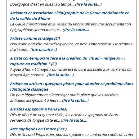
Bourgogne d'est en ouest au temps... (
lire la suite…
)
Artisanat et association : l'épigraphie de la Gaule méridionale et
de la vallée du Rhône
La Gaule méridionale et la vallée du Rhône offrent une documentation
épigraphique abondante sur... (
lire la suite…
)
Artiste comme stratège (L’)
Issu d’une enquête transdisciplinaire, ce livre s’intéresse aux territoires
d’art sous... (
lire la suite…
)
artiste contemporain face à la création du vitrail « religieux » :
rupture ou tradition ? (L')
Aujourd'hui, « L'image » du vitrail est encore associée aux verrières du
Moyen Âge comme... (
lire la suite…
)
Artiste ou artisan : quelques pistes pour aborder ce problème dans
l'Antiquité classique
On peut légitimement s'interroger sur la place que les sociétés
antiques assignaient à leurs... (
lire la suite…
)
artistes espagnols à Paris (Des)
Dès le début de la guerre civile, les artistes espagnols de Paris,
résidents de longue date et... (
lire la suite…
)
Arts appliqués en France (Les )
Dès le Second Empire, les pouvoirs publics se sont préoccupés de créer