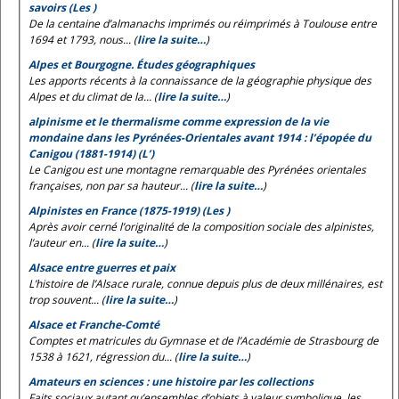
savoirs (Les )
De la centaine d’almanachs imprimés ou réimprimés à Toulouse entre
1694 et 1793, nous... (
lire la suite…
)
Alpes et Bourgogne. Études géographiques
Les apports récents à la connaissance de la géographie physique des
Alpes et du climat de la... (
lire la suite…
)
alpinisme et le thermalisme comme expression de la vie
mondaine dans les Pyrénées-Orientales avant 1914 : l’épopée du
Canigou (1881-1914) (L’)
Le Canigou est une montagne remarquable des Pyrénées orientales
françaises, non par sa hauteur... (
lire la suite…
)
Alpinistes en France (1875-1919) (Les )
Après avoir cerné l’originalité de la composition sociale des alpinistes,
l’auteur en... (
lire la suite…
)
Alsace entre guerres et paix
L’histoire de l’Alsace rurale, connue depuis plus de deux millénaires, est
trop souvent... (
lire la suite…
)
Alsace et Franche-Comté
Comptes et matricules du Gymnase et de l’Académie de Strasbourg de
1538 à 1621, régression du... (
lire la suite…
)
Amateurs en sciences : une histoire par les collections
Faits sociaux autant qu’ensembles d’objets à valeur symbolique, les