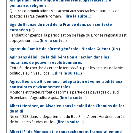
Afrique du nord antique et médiévale. Spectacles, vie
portuaire, religions
Quatre communications s’attachent aux spectacles et aux lieux de
spectacles ("Le théâtre romain... (
lire la suite…
)
âge du Bronze du nord de la France dans son contexte
européen (L’)
Pendant longtemps, la périodisation de l’âge du Bronze régional s’est
appuyée sur les... (
lire la suite…
)
agent du Comité de sûreté générale : Nicolas Guénot (Un )
Agir sans délai : de la délibération à l’action dans les
instances de pouvoir révolutionnaires
Cette étude cherche à cerner le temps vécu par les acteurs de la vie
politique au niveau local,... (
lire la suite…
)
Agriculteurs du Groenland : adaptation et vulnérabilité aux
contraintes environnementales
Moutons et tracteurs font désormais partie des paysages du sud
Groenland. L’agriculture qui... (
lire la suite…
)
Albert Herdner, un Alsacien sous le soleil des Chemins de fer
du Midi
Né en 1853 dans le département du Bas-Rhin, Albert Herdner, après
de brillantes études qui le... (
lire la suite…
)
er
Albert I
de Monaco et le rapprochement franco-allemand