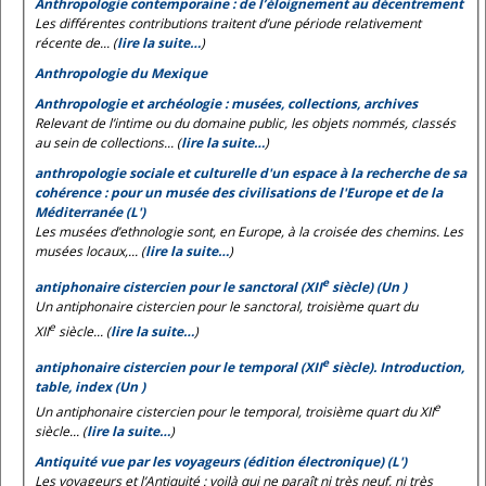
Anthropologie contemporaine : de l’éloignement au décentrement
Les différentes contributions traitent d’une période relativement
récente de... (
lire la suite…
)
Anthropologie du Mexique
Anthropologie et archéologie : musées, collections, archives
Relevant de l’intime ou du domaine public, les objets nommés, classés
au sein de collections... (
lire la suite…
)
anthropologie sociale et culturelle d'un espace à la recherche de sa
cohérence : pour un musée des civilisations de l'Europe et de la
Méditerranée (L')
Les musées d’ethnologie sont, en Europe, à la croisée des chemins. Les
musées locaux,... (
lire la suite…
)
e
antiphonaire cistercien pour le sanctoral (XII
siècle) (Un )
Un antiphonaire cistercien pour le sanctoral, troisième quart du
e
XII
siècle... (
lire la suite…
)
e
antiphonaire cistercien pour le temporal (XII
siècle). Introduction,
table, index (Un )
e
Un antiphonaire cistercien pour le temporal, troisième quart du XII
siècle... (
lire la suite…
)
Antiquité vue par les voyageurs (édition électronique) (L')
Les voyageurs et l’Antiquité : voilà qui ne paraît ni très neuf, ni très