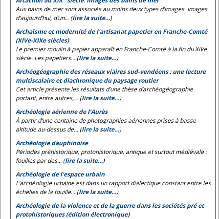
Arcachon au XIX
siècle. Images des bains de mer
Aux bains de mer sont associés au moins deux types d’images. Images
d’aujourd’hui, d’un... (
lire la suite…
)
Archaïsme et modernité de l'artisanat papetier en Franche-Comté
(XIVe-XIXe siècles)
Le premier moulin à papier apparaît en Franche-Comté à la fin du XIVe
siècle. Les papetiers... (
lire la suite…
)
Archéogéographie des réseaux viaires sud-vendéens : une lecture
multiscalaire et diachronique du paysage routier
Cet article présente les résultats d’une thèse d’archéogéographie
portant, entre autres,... (
lire la suite…
)
Archéologie aérienne de l’Aurès
À partir d’une centaine de photographies aériennes prises à basse
altitude au-dessus de... (
lire la suite…
)
Archéologie dauphinoise
Périodes préhistorique, protohistorique, antique et surtout médiévale :
fouilles par des... (
lire la suite…
)
Archéologie de l'espace urbain
L’archéologie urbaine est dans un rapport dialectique constant entre les
échelles de la fouille... (
lire la suite…
)
Archéologie de la violence et de la guerre dans les sociétés pré et
protohistoriques (édition électronique)