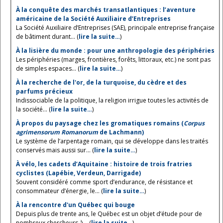
À la conquête des marchés transatlantiques : l’aventure
américaine de la Société Auxiliaire d’Entreprises
La Société Auxiliaire d’Entreprises (SAE), principale entreprise française
de bâtiment durant... (
lire la suite…
)
À la lisière du monde : pour une anthropologie des périphéries
Les périphéries (marges, frontières, forêts, littoraux, etc.) ne sont pas
de simples espaces... (
lire la suite…
)
À la recherche de l'or, de la turquoise, du cèdre et des
parfums précieux
Indissociable de la politique, la religion irrigue toutes les activités de
la société... (
lire la suite…
)
À propos du paysage chez les gromatiques romains (
Corpus
agrimensorum Romanorum
de Lachmann)
Le système de l’arpentage romain, qui se développe dans les traités
conservés mais aussi sur... (
lire la suite…
)
À vélo, les cadets d’Aquitaine : histoire de trois fratries
cyclistes (Lapébie, Verdeun, Darrigade)
Souvent considéré comme sport d’endurance, de résistance et
consommateur d’énergie, le... (
lire la suite…
)
À la rencontre d'un Québec qui bouge
Depuis plus de trente ans, le Québec est un objet d’étude pour de
nombreux chercheurs à... (
lire la suite…
)