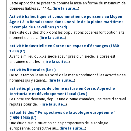
Cette approche se présente comme la mise en forme du maximum de
données fiables sur 114... (
lire la suite…
)
Activité halieutique et consommation de poissons au Moyen
Âge et à la Renaissance dans une ville de la plaine maritime :
l’exemple de Gravelines (Nord)
Il n’existe que des choix dont les populations côtières font option à tel
moment de leur... (
lire la suite…
)
activité industrielle en Corse : un espace d'échanges (1830-
1930) (L')
Avant le milieu du XIXe siècle et sur près d'un siècle, la Corse est
entraînée dans les... (
lire la suite…
)
activités littorales (Les )
De tous temps, la vie au bord de la mer a conditionné les activités des
hommes qui y étaient... (
lire la suite…
)
activités physiques de pleine nature en Corse. Approche
territoriale et développement local (Les )
La Corse est devenue, depuis une dizaine d’années, une terre d’accueil
réputée pour de... (
lire la suite…
)
actualité des " Perspectives de la zoologie européenne "
(1959-1966) (L')
Une étude sur la situation et les perspectives de la zoologie
européenne, consécutive au... (
lire la suite…
)