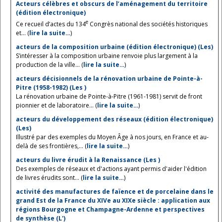
Acteurs célèbres et obscurs de l’aménagement du territoire
(édition électronique)
e
Ce recueil d’actes du 134
Congrès national des sociétés historiques
et... (
lire la suite…
)
acteurs de la composition urbaine (édition électronique) (Les)
S’intéresser à la composition urbaine renvoie plus largement à la
production de la ville... (
lire la suite…
)
acteurs décisionnels de la rénovation urbaine de Pointe-à-
Pitre (1958-1982) (Les )
La rénovation urbaine de Pointe-à-Pitre (1961-1981) servit de front
pionnier et de laboratoire... (
lire la suite…
)
acteurs du développement des réseaux (édition électronique)
(Les)
Illustré par des exemples du Moyen Âge à nos jours, en France et au-
delà de ses frontières,... (
lire la suite…
)
acteurs du livre érudit à la Renaissance (Les )
Des exemples de réseaux et d'actions ayant permis d'aider l'édition
de livres érudits sont... (
lire la suite…
)
activité des manufactures de faïence et de porcelaine dans le
grand Est de la France du XIVe au XIXe siècle : application aux
régions Bourgogne et Champagne-Ardenne et perspectives
de synthèse (L')