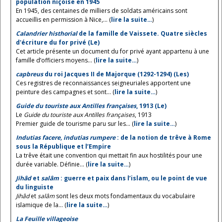
population niçoise en 1945
En 1945, des centaines de milliers de soldats américains sont
accueillis en permission à Nice,... (
lire la suite…
)
Calandrier histhorial
de la famille de Vaissete. Quatre siècles
d'écriture du for privé (Le)
Cet article présente un document du for privé ayant appartenu à une
famille d’officiers moyens... (
lire la suite…
)
capbreus
du roi Jacques II de Majorque (1292-1294) (Les)
Ces registres de reconnaissances seigneuriales apportent une
peinture des campagnes et sont... (
lire la suite…
)
Guide du touriste aux Antilles françaises
, 1913 (Le)
Le
Guide du touriste aux Antilles françaises
, 1913
Premier guide de tourisme paru sur les... (
lire la suite…
)
Indutias facere, indutias rumpere
: de la notion de trêve à Rome
sous la République et l’Empire
La trêve était une convention qui mettait fin aux hostilités pour une
durée variable. Définie... (
lire la suite…
)
Jihâd
et
salâm
: guerre et paix dans l’islam, ou le point de vue
du linguiste
Jihâd
et
salâm
sont les deux mots fondamentaux du vocabulaire
islamique de la... (
lire la suite…
)
La Feuille villageoise