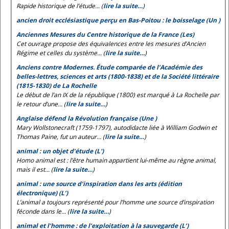
Rapide historique de l’étude... (
lire la suite…
)
ancien droit ecclésiastique perçu en Bas-Poitou : le boisselage (Un )
Anciennes Mesures du Centre historique de la France (Les)
Cet ouvrage propose des équivalences entre les mesures d’Ancien
Régime et celles du système... (
lire la suite…
)
Anciens contre Modernes. Étude comparée de l’Académie des
belles-lettres, sciences et arts (1800-1838) et de la Société littéraire
(1815-1830) de La Rochelle
Le début de l’an IX de la république (1800) est marqué à La Rochelle par
le retour d’une... (
lire la suite…
)
Anglaise défend la Révolution française (Une )
Mary Wollstonecraft (1759-1797), autodidacte liée à William Godwin et
Thomas Paine, fut un auteur... (
lire la suite…
)
animal : un objet d’étude (L')
Homo animal est
: l’être humain appartient lui-même au règne animal,
mais il est... (
lire la suite…
)
animal : une source d’inspiration dans les arts (édition
électronique) (L’)
L’animal a toujours représenté pour l’homme une source d’inspiration
féconde dans le... (
lire la suite…
)
animal et l’homme : de l’exploitation à la sauvegarde (L’)