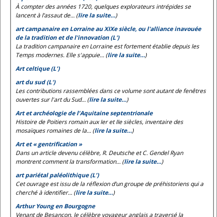
À compter des années 1720, quelques explorateurs intrépides se
lancent à l’assaut de... (
lire la suite…
)
art campanaire en Lorraine au XIXe siècle, ou l'alliance inavouée
de la tradition et de l'innovation (L')
La tradition campanaire en Lorraine est fortement établie depuis les
Temps modernes. Elle s'appuie... (
lire la suite…
)
Art celtique (L’)
art du sud (L')
Les contributions rassemblées dans ce volume sont autant de fenêtres
ouvertes sur l'art du Sud... (
lire la suite…
)
Art et archéologie de l’Aquitaine septentrionale
Histoire de Poitiers romain aux Ier et IIe siècles, inventaire des
mosaïques romaines de la... (
lire la suite…
)
Art et « gentrification »
Dans un article devenu célèbre, R. Deutsche et C. Gendel Ryan
montrent comment la transformation... (
lire la suite…
)
art pariétal paléolithique (L’)
Cet ouvrage est issu de la réflexion d’un groupe de préhistoriens qui a
cherché à identifier... (
lire la suite…
)
Arthur Young en Bourgogne
Venant de Besançon, le célèbre voyageur anglais a traversé la