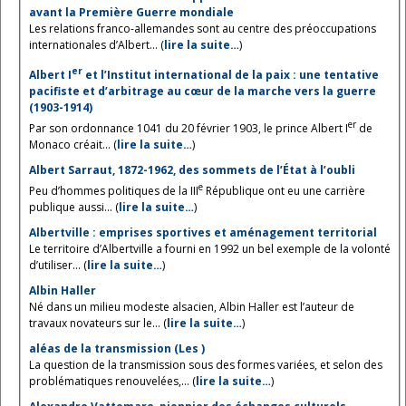
avant la Première Guerre mondiale
Les relations franco-allemandes sont au centre des préoccupations
internationales d’Albert... (
lire la suite…
)
er
Albert I
et l’Institut international de la paix : une tentative
pacifiste et d’arbitrage au cœur de la marche vers la guerre
(1903-1914)
er
Par son ordonnance 1041 du 20 février 1903, le prince Albert I
de
Monaco créait... (
lire la suite…
)
Albert Sarraut, 1872-1962, des sommets de l’État à l’oubli
e
Peu d’hommes politiques de la III
République ont eu une carrière
publique aussi... (
lire la suite…
)
Albertville : emprises sportives et aménagement territorial
Le territoire d’Albertville a fourni en 1992 un bel exemple de la volonté
d’utiliser... (
lire la suite…
)
Albin Haller
Né dans un milieu modeste alsacien, Albin Haller est l’auteur de
travaux novateurs sur le... (
lire la suite…
)
aléas de la transmission (Les )
La question de la transmission sous des formes variées, et selon des
problématiques renouvelées,... (
lire la suite…
)