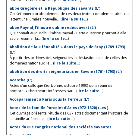
abbé Grégoire et la République des savants (L’)
On s’étonnera probablement de ces deux textes complémentaires qui
jettent une lumière nouvelle... (
lire la suite…
)
abbé Raynal, l’illustre oublié redécouvert (L’)
Qui connaît aujourd’hui l’abbé Raynal ? Cette question pourrait à elle
seule résumer la... (
lire la suite…
)
Abolition de la « féodalité » dans le pays de Bray (1789-1793)
(L’)
À partir des archives des seigneuries ecclésiastiques et de celles des
domaines nationaux, le... (
lire la suite…
)
abolition des droits seigneuriaux en Savoie (1761-1793) (L')
acanthe (L’)
Actes d’un colloque (Sorbonne, octobre 1990) qui a réuni de
nombreux chercheurs intéressés par... (
lire la suite…
)
Accaparement à Paris sous la Terreur (L’)
Actes de la famille Porcelet d'Arles (972-1320) (Les )
Cet ouvrage présente l’étude des 637 actes documentant l’histoire de
la famille arlésienne... (
lire la suite…
)
Actes du 88e congrès national des sociétés savantes