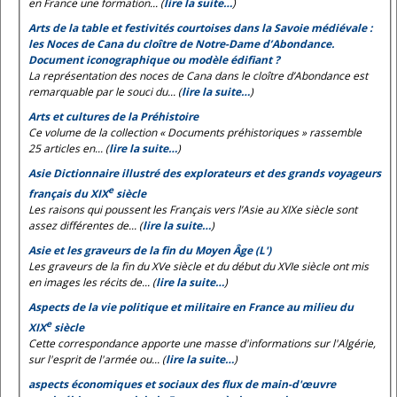
en France une formation... (
lire la suite…
)
Arts de la table et festivités courtoises dans la Savoie médiévale :
les
Noces de Cana
du cloître de Notre-Dame d’Abondance.
Document iconographique ou modèle édifiant ?
La représentation des noces de Cana dans le cloître d’Abondance est
remarquable par le souci du... (
lire la suite…
)
Arts et cultures de la Préhistoire
Ce volume de la collection « Documents préhistoriques » rassemble
25 articles en... (
lire la suite…
)
Asie Dictionnaire illustré des explorateurs et des grands voyageurs
e
français du XIX
siècle
Les raisons qui poussent les Français vers l’Asie au XIXe siècle sont
assez différentes de... (
lire la suite…
)
Asie et les graveurs de la fin du Moyen Âge (L')
Les graveurs de la fin du XVe siècle et du début du XVIe siècle ont mis
en images les récits de... (
lire la suite…
)
Aspects de la vie politique et militaire en France au milieu du
e
XIX
siècle
Cette correspondance apporte une masse d'informations sur l'Algérie,
sur l'esprit de l'armée ou... (
lire la suite…
)
aspects économiques et sociaux des flux de main-d'œuvre