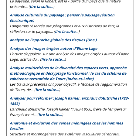
Le paysage, selon le
Robert
, est la « partie d’un pays que la nature
présente... (
lire la suite…
)
Analyse culturelle du paysage : penser le paysage (édition
électronique)
Longtemps réservée aux géographes et aux historiens de l’art, la
réflexion sur le paysage... (
lire la suite…
)
analyse de l'approche globale des risques (Une )
Analyse des images érigées autour d’Eliane Lage
L’article s’appuiera sur une analyse des images érigées autour d’Eliane
Lage, actrice du... (
lire la suite…
)
Analyse multicritères de la diversité des espaces verts, approche
méthodologique et décryptage fonctionnel : le cas du schéma de
cohérence territoriale de Tours (Indre-et-Loire)
Les travaux présentés ont pour objectif, à l’échelle de l’agglomération
de Tours, de... (
lire la suite…
)
Analyser pour réformer : Joseph Rainer, archiduc d’Autriche (1783-
1853)
L’archiduc d’Autriche, Joseph Rainer (1783-1853), frère de l’empereur
François Ier et... (
lire la suite…
)
Anatomie et évolution des veines méningées chez les hommes
fossiles
Structure et morphogénèse des systèmes vasculaires cérébraux.