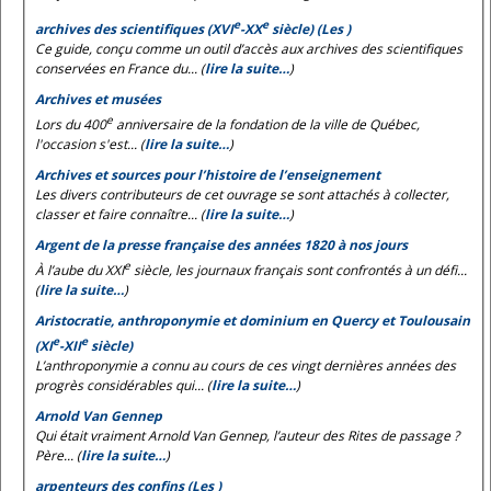
e
e
archives des scientifiques (XVI
-XX
siècle) (Les )
Ce guide, conçu comme un outil d’accès aux archives des scientifiques
conservées en France du... (
lire la suite…
)
Archives et musées
e
Lors du 400
anniversaire de la fondation de la ville de Québec,
l'occasion s'est... (
lire la suite…
)
Archives et sources pour l’histoire de l’enseignement
Les divers contributeurs de cet ouvrage se sont attachés à collecter,
classer et faire connaître... (
lire la suite…
)
Argent de la presse française des années 1820 à nos jours
e
À l’aube du XXI
siècle, les journaux français sont confrontés à un défi...
(
lire la suite…
)
Aristocratie, anthroponymie et dominium en Quercy et Toulousain
e
e
(XI
-XII
siècle)
L’anthroponymie a connu au cours de ces vingt dernières années des
progrès considérables qui... (
lire la suite…
)
Arnold Van Gennep
Qui était vraiment Arnold Van Gennep, l’auteur des
Rites de passage
?
Père... (
lire la suite…
)
arpenteurs des confins (Les )