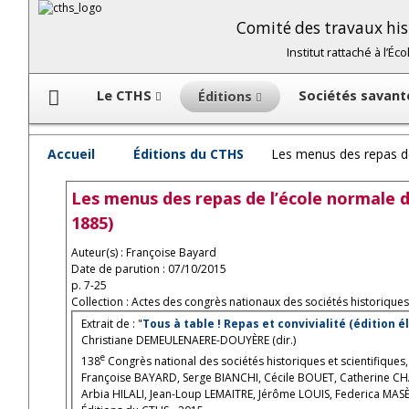
Comité des travaux hist
Institut rattaché à l’É
Le CTHS
Sociétés savan
Éditions
Accueil
Éditions du CTHS
Les menus des repas de
Les menus des repas de l’école normale d
1885)
Auteur(s) : Françoise Bayard
Date de parution : 07/10/2015
p. 7-25
Collection : Actes des congrès nationaux des sociétés historiques 
Extrait de : "
Tous à table ! Repas et convivialité (édition 
Christiane DEMEULENAERE-DOUYÈRE (dir.)
e
138
Congrès national des sociétés historiques et scientifiques
Françoise BAYARD, Serge BIANCHI, Cécile BOUET, Catherine C
Arbia HILALI, Jean-Loup LEMAITRE, Jérôme LOUIS, Federica MAS