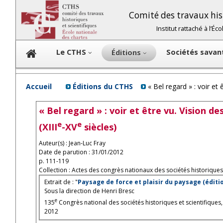
Comité des travaux hist
Institut rattaché à l’É
Le CTHS
Sociétés sava
Éditions
Accueil
Éditions du CTHS
« Bel regard » : voir et
« Bel regard » : voir et être vu. Vision
e
e
(XIII
-XV
siècles)
Auteur(s) : Jean-Luc Fray
Date de parution : 31/01/2012
p. 111-119
Collection : Actes des congrès nationaux des sociétés historiques 
Extrait de : "
Paysage de force et plaisir du paysage (éditi
Sous la direction de Henri Bresc
e
135
Congrès national des sociétés historiques et scientifiques
2012