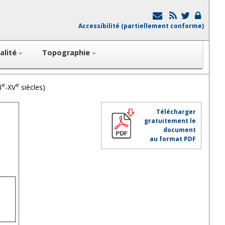
Accessibilité (partiellement conforme)
alité
Topographie
e
e
I
-XV
siècles)
Télécharger
gratuitement le
document
au format PDF