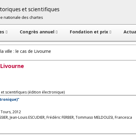
oriques et scientifiques
cole nationale des chartes
tes
Congrès annuel
Fondation et prix
Actua
a ville : le cas de Livourne
e Livourne
et scientifiques (édition électronique)
tronique)"
, Tours, 2012
IER, Jean-Louis ESCUDIER, Frédéric FERBER, Tommaso MELDOLESI, Francesca