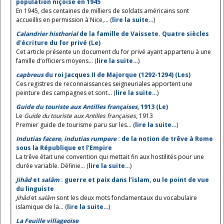
population niçoise en 1945
En 1945, des centaines de milliers de soldats américains sont
accueillis en permission à Nice,... (
lire la suite…
)
Calandrier histhorial
de la famille de Vaissete. Quatre siècles
d'écriture du for privé (Le)
Cet article présente un document du for privé ayant appartenu à une
famille d’officiers moyens... (
lire la suite…
)
capbreus
du roi Jacques II de Majorque (1292-1294) (Les)
Ces registres de reconnaissances seigneuriales apportent une
peinture des campagnes et sont... (
lire la suite…
)
Guide du touriste aux Antilles françaises
, 1913 (Le)
Le
Guide du touriste aux Antilles françaises
, 1913
Premier guide de tourisme paru sur les... (
lire la suite…
)
Indutias facere, indutias rumpere
: de la notion de trêve à Rome
sous la République et l’Empire
La trêve était une convention qui mettait fin aux hostilités pour une
durée variable. Définie... (
lire la suite…
)
Jihâd
et
salâm
: guerre et paix dans l’islam, ou le point de vue
du linguiste
Jihâd
et
salâm
sont les deux mots fondamentaux du vocabulaire
islamique de la... (
lire la suite…
)
La Feuille villageoise