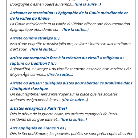
Bourgogne d'est en ouest au temps... (
lire la suite…
)
Artisanat et association : l'épigraphie de la Gaule méridionale et
de la vallée du Rhône
La Gaule méridionale et la vallée du Rhône offrent une documentation
épigraphique abondante sur... (
lire la suite…
)
Artiste comme stratège (L’)
Issu d’une enquête transdisciplinaire, ce livre s’intéresse aux territoires
d’art sous... (
lire la suite…
)
artiste contemporain face à la création du vitrail « religieux » :
rupture ou tradition ? (L')
Aujourd'hui, « L'image » du vitrail est encore associée aux verrières du
Moyen Âge comme... (
lire la suite…
)
Artiste ou artisan : quelques pistes pour aborder ce problème dans
l'Antiquité classique
On peut légitimement s'interroger sur la place que les sociétés
antiques assignaient à leurs... (
lire la suite…
)
artistes espagnols à Paris (Des)
Dès le début de la guerre civile, les artistes espagnols de Paris,
résidents de longue date et... (
lire la suite…
)
Arts appliqués en France (Les )
Dès le Second Empire, les pouvoirs publics se sont préoccupés de créer