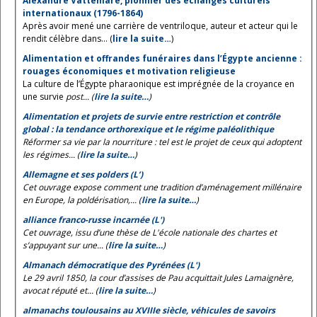
Alexandre Vattemare, pionnier des échanges culturels
internationaux (1796-1864)
Après avoir mené une carrière de ventriloque, auteur et acteur qui le
rendit célèbre dans... (
lire la suite…
)
Alimentation et offrandes funéraires dans l’Égypte ancienne :
rouages économiques et motivation religieuse
La culture de l’Égypte pharaonique est imprégnée de la croyance en
une survie
post... (
lire la suite…
)
Alimentation et projets de survie entre restriction et contrôle
global : la tendance orthorexique et le régime paléolithique
Réformer sa vie par la nourriture : tel est le projet de ceux qui adoptent
les régimes... (
lire la suite…
)
Allemagne et ses polders (L’)
Cet ouvrage expose comment une tradition d’aménagement millénaire
en Europe, la poldérisation,... (
lire la suite…
)
alliance franco-russe incarnée (L')
Cet ouvrage, issu d’une thèse de L'école nationale des chartes et
s’appuyant sur une... (
lire la suite…
)
Almanach démocratique des Pyrénées (L')
Le 29 avril 1850, la cour d’assises de Pau acquittait Jules Lamaignère,
avocat réputé et... (
lire la suite…
)
almanachs toulousains au XVIIIe siècle, véhicules de savoirs