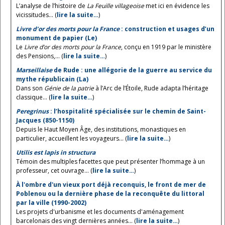
L’analyse de l’histoire de
La Feuille villageoise
met ici en évidence les
vicissitudes... (
lire la suite…
)
Livre d’or des morts pour la France
: construction et usages d’un
monument de papier (Le)
Le
Livre d’or des morts pour la France
, conçu en 1919 par le ministère
des Pensions,... (
lire la suite…
)
Marseillaise
de Rude : une allégorie de la guerre au service du
mythe républicain (La)
Dans son
Génie de la patrie
à l’Arc de l’Étoile, Rude adapta l’héritage
classique... (
lire la suite…
)
Peregrinus
: l’hospitalité spécialisée sur le chemin de Saint-
Jacques (850-1150)
Depuis le Haut Moyen Âge, des institutions, monastiques en
particulier, accueillent les voyageurs... (
lire la suite…
)
Utilis est lapis in structura
Témoin des multiples facettes que peut présenter l’hommage à un
professeur, cet ouvrage... (
lire la suite…
)
À l'ombre d'un vieux port déjà reconquis, le front de mer de
Poblenou ou la dernière phase de la reconquête du littoral
par la ville (1990-2002)
Les projets d'urbanisme et les documents d'aménagement
barcelonais des vingt dernières années... (
lire la suite…
)