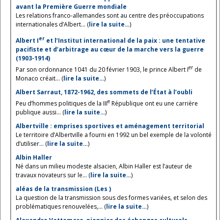
avant la Première Guerre mondiale
Les relations franco-allemandes sont au centre des préoccupations
internationales d’Albert... (
lire la suite…
)
er
Albert I
et l’Institut international de la paix : une tentative
pacifiste et d’arbitrage au cœur de la marche vers la guerre
(1903-1914)
er
Par son ordonnance 1041 du 20 février 1903, le prince Albert I
de
Monaco créait... (
lire la suite…
)
Albert Sarraut, 1872-1962, des sommets de l’État à l’oubli
e
Peu d’hommes politiques de la III
République ont eu une carrière
publique aussi... (
lire la suite…
)
Albertville : emprises sportives et aménagement territorial
Le territoire d’Albertville a fourni en 1992 un bel exemple de la volonté
d’utiliser... (
lire la suite…
)
Albin Haller
Né dans un milieu modeste alsacien, Albin Haller est l’auteur de
travaux novateurs sur le... (
lire la suite…
)
aléas de la transmission (Les )
La question de la transmission sous des formes variées, et selon des
problématiques renouvelées,... (
lire la suite…
)