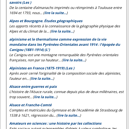
savoirs (Les )
De la centaine d’almanachs imprimés ou réimprimés à Toulouse entre
1694 et 1793, nous... (
lire la suite…
)
Alpes et Bourgogne. Études géographiques
Les apports récents à la connaissance de la géographie physique des
Alpes et du climat de la... (
lire la suite…
)
alpinisme et le thermalisme comme expression de la vie
mondaine dans les Pyrénées-Orientales avant 1914 : l’épopée du
Canigou (1881-1914) (L’)
Le Canigou est une montagne remarquable des Pyrénées orientales
françaises, non par sa hauteur... (
lire la suite…
)
Alpinistes en France (1875-1919) (Les )
Après avoir cerné l’originalité de la composition sociale des alpinistes,
l’auteur en... (
lire la suite…
)
Alsace entre guerres et paix
L’histoire de l’Alsace rurale, connue depuis plus de deux millénaires, est
trop souvent... (
lire la suite…
)
Alsace et Franche-Comté
Comptes et matricules du Gymnase et de l’Académie de Strasbourg de
1538 à 1621, régression du... (
lire la suite…
)
Amateurs en sciences : une histoire par les collections
Faits sociaux autant qu’ensembles d’objets à valeur symbolique, les