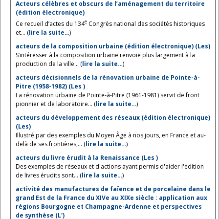
Acteurs célèbres et obscurs de l’aménagement du territoire
(édition électronique)
e
Ce recueil d’actes du 134
Congrès national des sociétés historiques
et... (
lire la suite…
)
acteurs de la composition urbaine (édition électronique) (Les)
S’intéresser à la composition urbaine renvoie plus largement à la
production de la ville... (
lire la suite…
)
acteurs décisionnels de la rénovation urbaine de Pointe-à-
Pitre (1958-1982) (Les )
La rénovation urbaine de Pointe-à-Pitre (1961-1981) servit de front
pionnier et de laboratoire... (
lire la suite…
)
acteurs du développement des réseaux (édition électronique)
(Les)
Illustré par des exemples du Moyen Âge à nos jours, en France et au-
delà de ses frontières,... (
lire la suite…
)
acteurs du livre érudit à la Renaissance (Les )
Des exemples de réseaux et d'actions ayant permis d'aider l'édition
de livres érudits sont... (
lire la suite…
)
activité des manufactures de faïence et de porcelaine dans le
grand Est de la France du XIVe au XIXe siècle : application aux
régions Bourgogne et Champagne-Ardenne et perspectives
de synthèse (L')