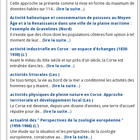
Cette approche se présente comme la mise en forme du maximum de
données fiables sur 114... (
lire la suite…
)
Activité halieutique et consommation de poissons au Moyen
Âge et à la Renaissance dans une ville de la plaine maritime :
l’exemple de Gravelines (Nord)
Il n’existe que des choix dont les populations côtières font option à tel
moment de leur... (
lire la suite…
)
activité industrielle en Corse : un espace d'échanges (1830-
1930) (L')
Avant le milieu du XIXe siècle et sur près d'un siècle, la Corse est
entraînée dans les... (
lire la suite…
)
activités littorales (Les )
De tous temps, la vie au bord de la mer a conditionné les activités des
hommes qui y étaient... (
lire la suite…
)
activités physiques de pleine nature en Corse. Approche
territoriale et développement local (Les )
La Corse est devenue, depuis une dizaine d’années, une terre d’accueil
réputée pour de... (
lire la suite…
)
actualité des " Perspectives de la zoologie européenne "
(1959-1966) (L')
Une étude sur la situation et les perspectives de la zoologie
européenne, consécutive au... (
lire la suite…
)