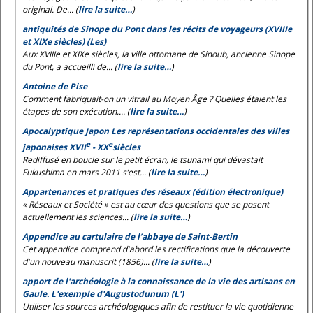
original. De... (
lire la suite…
)
antiquités de Sinope du Pont dans les récits de voyageurs (XVIIIe
et XIXe siècles) (Les)
Aux XVIIIe et XIXe siècles, la ville ottomane de Sinoub, ancienne Sinope
du Pont, a accueilli de... (
lire la suite…
)
Antoine de Pise
Comment fabriquait-on un vitrail au Moyen Âge ? Quelles étaient les
étapes de son exécution,... (
lire la suite…
)
Apocalyptique Japon Les représentations occidentales des villes
e
e
japonaises XVII
- XX
siècles
Rediffusé en boucle sur le petit écran, le tsunami qui dévastait
Fukushima en mars 2011 s’est... (
lire la suite…
)
Appartenances et pratiques des réseaux (édition électronique)
« Réseaux et Société » est au cœur des questions que se posent
actuellement les sciences... (
lire la suite…
)
Appendice au cartulaire de l’abbaye de Saint-Bertin
Cet appendice comprend d'abord les rectifications que la découverte
d'un nouveau manuscrit (1856)... (
lire la suite…
)
apport de l'archéologie à la connaissance de la vie des artisans en
Gaule. L'exemple d'Augustodunum (L')
Utiliser les sources archéologiques afin de restituer la vie quotidienne