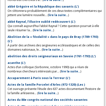
abbé Grégoire et la République des savants (L’)
On s’étonnera probablement de ces deux textes complémentaires qui
jettent une lumière nouvelle... (
lire la suite…
)
abbé Raynal, l’illustre oublié redécouvert (L’)
Qui connaît aujourd’hui l’abbé Raynal ? Cette question pourrait à elle
seule résumer la... (
lire la suite…
)
Abolition de la « féodalité » dans le pays de Bray (1789-1793)
(L’)
À partir des archives des seigneuries ecclésiastiques et de celles des
domaines nationaux, le... (
lire la suite…
)
abolition des droits seigneuriaux en Savoie (1761-1793) (L')
acanthe (L’)
Actes d’un colloque (Sorbonne, octobre 1990) qui a réuni de
nombreux chercheurs intéressés par... (
lire la suite…
)
Accaparement à Paris sous la Terreur (L’)
Actes de la famille Porcelet d'Arles (972-1320) (Les )
Cet ouvrage présente l’étude des 637 actes documentant l’histoire de
la famille arlésienne... (
lire la suite…
)
Actes du 88e congrès national des sociétés savantes