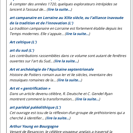
À compter des années 1720, quelques explorateurs intrépides se
lancent à l’assaut de... (
lire la suite…
)
art campanaire en Lorraine au XIXe siècle, ou l'alliance inavouée
de la tradition et de l'innovation (L')
La tradition campanaire en Lorraine est fortement établie depuis les
Temps modernes. Elle s'appuie... (
lire la suite…
)
Art celtique (L’)
art du sud (L')
Les contributions rassemblées dans ce volume sont autant de fenêtres
ouvertes sur l'art du Sud... (
lire la suite…
)
Art et archéologie de l’Aquitaine septentrionale
Histoire de Poitiers romain aux Ier et IIe siècles, inventaire des
mosaïques romaines de la... (
lire la suite…
)
Art et « gentrification »
Dans un article devenu célèbre, R. Deutsche et C. Gendel Ryan
montrent comment la transformation... (
lire la suite…
)
art pariétal paléolithique (L’)
Cet ouvrage est issu de la réflexion d’un groupe de préhistoriens qui a
cherché à identifier... (
lire la suite…
)
Arthur Young en Bourgogne
Venant de Besançon, le célèbre voyageur anglais a traversé la