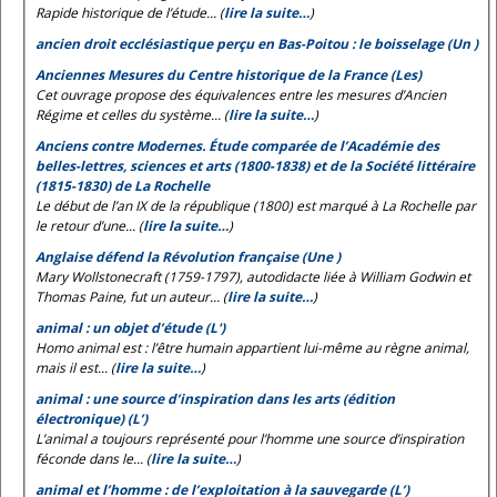
Rapide historique de l’étude... (
lire la suite…
)
ancien droit ecclésiastique perçu en Bas-Poitou : le boisselage (Un )
Anciennes Mesures du Centre historique de la France (Les)
Cet ouvrage propose des équivalences entre les mesures d’Ancien
Régime et celles du système... (
lire la suite…
)
Anciens contre Modernes. Étude comparée de l’Académie des
belles-lettres, sciences et arts (1800-1838) et de la Société littéraire
(1815-1830) de La Rochelle
Le début de l’an IX de la république (1800) est marqué à La Rochelle par
le retour d’une... (
lire la suite…
)
Anglaise défend la Révolution française (Une )
Mary Wollstonecraft (1759-1797), autodidacte liée à William Godwin et
Thomas Paine, fut un auteur... (
lire la suite…
)
animal : un objet d’étude (L')
Homo animal est
: l’être humain appartient lui-même au règne animal,
mais il est... (
lire la suite…
)
animal : une source d’inspiration dans les arts (édition
électronique) (L’)
L’animal a toujours représenté pour l’homme une source d’inspiration
féconde dans le... (
lire la suite…
)
animal et l’homme : de l’exploitation à la sauvegarde (L’)