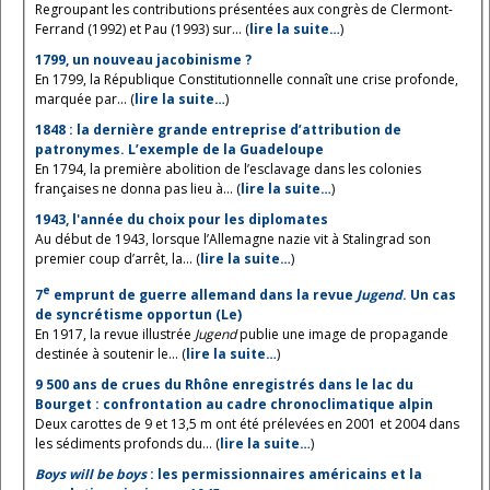
Regroupant les contributions présentées aux congrès de Clermont-
Ferrand (1992) et Pau (1993) sur... (
lire la suite…
)
1799, un nouveau jacobinisme ?
En 1799, la République Constitutionnelle connaît une crise profonde,
marquée par... (
lire la suite…
)
1848 : la dernière grande entreprise d’attribution de
patronymes. L’exemple de la Guadeloupe
En 1794, la première abolition de l’esclavage dans les colonies
françaises ne donna pas lieu à... (
lire la suite…
)
1943, l'année du choix pour les diplomates
Au début de 1943, lorsque l’Allemagne nazie vit à Stalingrad son
premier coup d’arrêt, la... (
lire la suite…
)
e
7
emprunt de guerre allemand dans la revue
Jugend
. Un cas
de syncrétisme opportun (Le)
En 1917, la revue illustrée
Jugend
publie une image de propagande
destinée à soutenir le... (
lire la suite…
)
9 500 ans de crues du Rhône enregistrés dans le lac du
Bourget : confrontation au cadre chronoclimatique alpin
Deux carottes de 9 et 13,5 m ont été prélevées en 2001 et 2004 dans
les sédiments profonds du... (
lire la suite…
)
Boys will be boys
: les permissionnaires américains et la