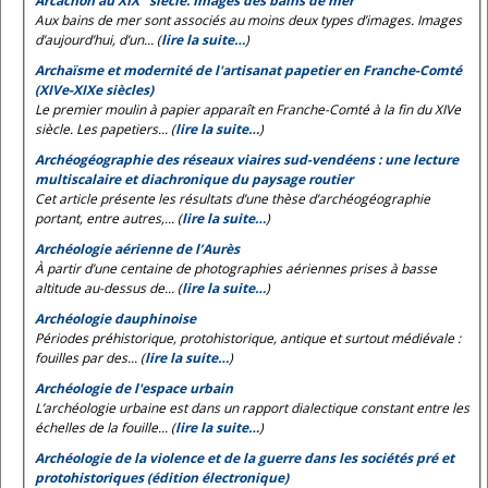
Arcachon au XIX
siècle. Images des bains de mer
Aux bains de mer sont associés au moins deux types d’images. Images
d’aujourd’hui, d’un... (
lire la suite…
)
Archaïsme et modernité de l'artisanat papetier en Franche-Comté
(XIVe-XIXe siècles)
Le premier moulin à papier apparaît en Franche-Comté à la fin du XIVe
siècle. Les papetiers... (
lire la suite…
)
Archéogéographie des réseaux viaires sud-vendéens : une lecture
multiscalaire et diachronique du paysage routier
Cet article présente les résultats d’une thèse d’archéogéographie
portant, entre autres,... (
lire la suite…
)
Archéologie aérienne de l’Aurès
À partir d’une centaine de photographies aériennes prises à basse
altitude au-dessus de... (
lire la suite…
)
Archéologie dauphinoise
Périodes préhistorique, protohistorique, antique et surtout médiévale :
fouilles par des... (
lire la suite…
)
Archéologie de l'espace urbain
L’archéologie urbaine est dans un rapport dialectique constant entre les
échelles de la fouille... (
lire la suite…
)
Archéologie de la violence et de la guerre dans les sociétés pré et
protohistoriques (édition électronique)