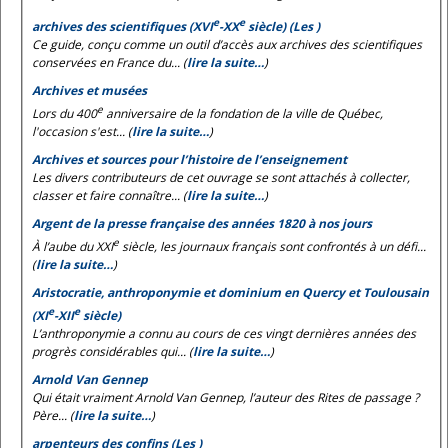
e
e
archives des scientifiques (XVI
-XX
siècle) (Les )
Ce guide, conçu comme un outil d’accès aux archives des scientifiques
conservées en France du... (
lire la suite…
)
Archives et musées
e
Lors du 400
anniversaire de la fondation de la ville de Québec,
l'occasion s'est... (
lire la suite…
)
Archives et sources pour l’histoire de l’enseignement
Les divers contributeurs de cet ouvrage se sont attachés à collecter,
classer et faire connaître... (
lire la suite…
)
Argent de la presse française des années 1820 à nos jours
e
À l’aube du XXI
siècle, les journaux français sont confrontés à un défi...
(
lire la suite…
)
Aristocratie, anthroponymie et dominium en Quercy et Toulousain
e
e
(XI
-XII
siècle)
L’anthroponymie a connu au cours de ces vingt dernières années des
progrès considérables qui... (
lire la suite…
)
Arnold Van Gennep
Qui était vraiment Arnold Van Gennep, l’auteur des
Rites de passage
?
Père... (
lire la suite…
)
arpenteurs des confins (Les )