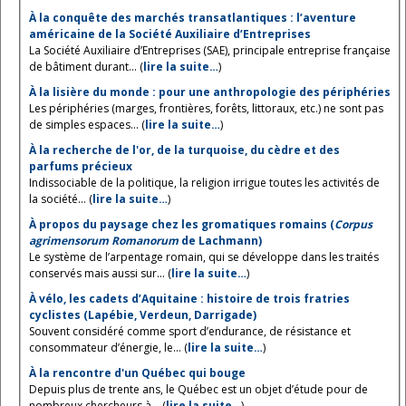
À la conquête des marchés transatlantiques : l’aventure
américaine de la Société Auxiliaire d’Entreprises
La Société Auxiliaire d’Entreprises (SAE), principale entreprise française
de bâtiment durant... (
lire la suite…
)
À la lisière du monde : pour une anthropologie des périphéries
Les périphéries (marges, frontières, forêts, littoraux, etc.) ne sont pas
de simples espaces... (
lire la suite…
)
À la recherche de l'or, de la turquoise, du cèdre et des
parfums précieux
Indissociable de la politique, la religion irrigue toutes les activités de
la société... (
lire la suite…
)
À propos du paysage chez les gromatiques romains (
Corpus
agrimensorum Romanorum
de Lachmann)
Le système de l’arpentage romain, qui se développe dans les traités
conservés mais aussi sur... (
lire la suite…
)
À vélo, les cadets d’Aquitaine : histoire de trois fratries
cyclistes (Lapébie, Verdeun, Darrigade)
Souvent considéré comme sport d’endurance, de résistance et
consommateur d’énergie, le... (
lire la suite…
)
À la rencontre d'un Québec qui bouge
Depuis plus de trente ans, le Québec est un objet d’étude pour de
nombreux chercheurs à... (
lire la suite…
)