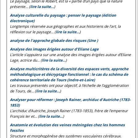
Le paysage, selon le
Robert
, est la « partie d’un pays que la nature
présente... (
lire la suite…
)
Analyse culturelle du paysage : penser le paysage (édition
électronique)
Longtemps réservée aux géographes et aux historiens de l’art, la
réflexion sur le paysage... (
lire la suite…
)
analyse de l'approche globale des risques (Une )
Analyse des images érigées autour d’Eliane Lage
L’article s’appuiera sur une analyse des images érigées autour d’Eliane
Lage, actrice du... (
lire la suite…
)
Analyse multicritères de la diversité des espaces verts, approche
méthodologique et décryptage fonctionnel : le cas du schéma de
cohérence territoriale de Tours (Indre-et-Loire)
Les travaux présentés ont pour objectif, à l’échelle de l’agglomération
de Tours, de... (
lire la suite…
)
Analyser pour réformer : Joseph Rainer, archiduc d’Autriche (1783-
1853)
L’archiduc d’Autriche, Joseph Rainer (1783-1853), frère de l’empereur
François Ier et... (
lire la suite…
)
Anatomie et évolution des veines méningées chez les hommes
fossiles
Structure et morphogénèse des systèmes vasculaires cérébraux.