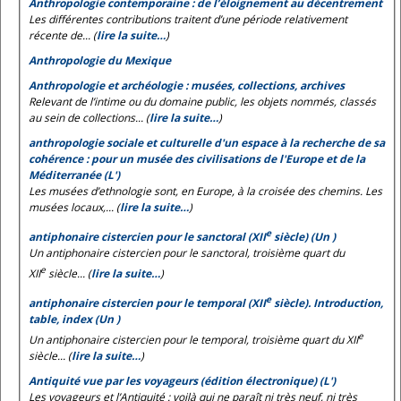
Anthropologie contemporaine : de l’éloignement au décentrement
Les différentes contributions traitent d’une période relativement
récente de... (
lire la suite…
)
Anthropologie du Mexique
Anthropologie et archéologie : musées, collections, archives
Relevant de l’intime ou du domaine public, les objets nommés, classés
au sein de collections... (
lire la suite…
)
anthropologie sociale et culturelle d'un espace à la recherche de sa
cohérence : pour un musée des civilisations de l'Europe et de la
Méditerranée (L')
Les musées d’ethnologie sont, en Europe, à la croisée des chemins. Les
musées locaux,... (
lire la suite…
)
e
antiphonaire cistercien pour le sanctoral (XII
siècle) (Un )
Un antiphonaire cistercien pour le sanctoral, troisième quart du
e
XII
siècle... (
lire la suite…
)
e
antiphonaire cistercien pour le temporal (XII
siècle). Introduction,
table, index (Un )
e
Un antiphonaire cistercien pour le temporal, troisième quart du XII
siècle... (
lire la suite…
)
Antiquité vue par les voyageurs (édition électronique) (L')
Les voyageurs et l’Antiquité : voilà qui ne paraît ni très neuf, ni très