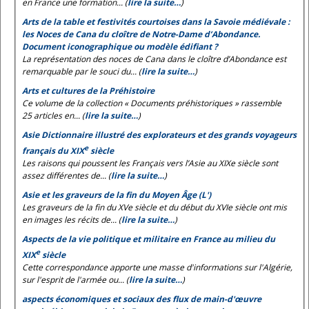
en France une formation... (
lire la suite…
)
Arts de la table et festivités courtoises dans la Savoie médiévale :
les
Noces de Cana
du cloître de Notre-Dame d’Abondance.
Document iconographique ou modèle édifiant ?
La représentation des noces de Cana dans le cloître d’Abondance est
remarquable par le souci du... (
lire la suite…
)
Arts et cultures de la Préhistoire
Ce volume de la collection « Documents préhistoriques » rassemble
25 articles en... (
lire la suite…
)
Asie Dictionnaire illustré des explorateurs et des grands voyageurs
e
français du XIX
siècle
Les raisons qui poussent les Français vers l’Asie au XIXe siècle sont
assez différentes de... (
lire la suite…
)
Asie et les graveurs de la fin du Moyen Âge (L')
Les graveurs de la fin du XVe siècle et du début du XVIe siècle ont mis
en images les récits de... (
lire la suite…
)
Aspects de la vie politique et militaire en France au milieu du
e
XIX
siècle
Cette correspondance apporte une masse d'informations sur l'Algérie,
sur l'esprit de l'armée ou... (
lire la suite…
)
aspects économiques et sociaux des flux de main-d'œuvre