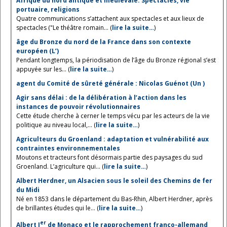
Afrique du nord antique et médiévale. Spectacles, vie
portuaire, religions
Quatre communications s’attachent aux spectacles et aux lieux de
spectacles ("Le théâtre romain... (
lire la suite…
)
âge du Bronze du nord de la France dans son contexte
européen (L’)
Pendant longtemps, la périodisation de l’âge du Bronze régional s’est
appuyée sur les... (
lire la suite…
)
agent du Comité de sûreté générale : Nicolas Guénot (Un )
Agir sans délai : de la délibération à l’action dans les
instances de pouvoir révolutionnaires
Cette étude cherche à cerner le temps vécu par les acteurs de la vie
politique au niveau local,... (
lire la suite…
)
Agriculteurs du Groenland : adaptation et vulnérabilité aux
contraintes environnementales
Moutons et tracteurs font désormais partie des paysages du sud
Groenland. L’agriculture qui... (
lire la suite…
)
Albert Herdner, un Alsacien sous le soleil des Chemins de fer
du Midi
Né en 1853 dans le département du Bas-Rhin, Albert Herdner, après
de brillantes études qui le... (
lire la suite…
)
er
Albert I
de Monaco et le rapprochement franco-allemand