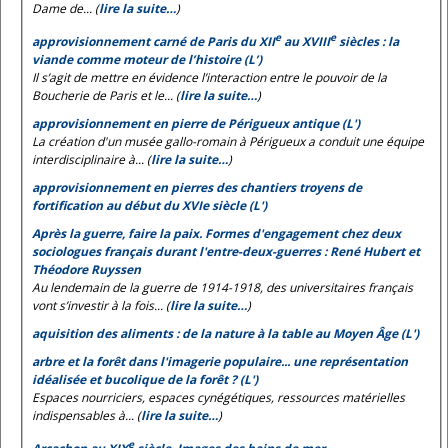
Dame de... (
lire la suite…
)
e
e
approvisionnement carné de Paris du XII
au XVIII
siècles : la
viande comme moteur de l’histoire (L’)
Il s’agit de mettre en évidence l’interaction entre le pouvoir de la
Boucherie de Paris et le... (
lire la suite…
)
approvisionnement en pierre de Périgueux antique (L')
La création d'un musée gallo-romain à Périgueux a conduit une équipe
interdisciplinaire à... (
lire la suite…
)
approvisionnement en pierres des chantiers troyens de
fortification au début du XVIe siècle (L')
Après la guerre, faire la paix. Formes d'engagement chez deux
sociologues français durant l'entre-deux-guerres : René Hubert et
Théodore Ruyssen
Au lendemain de la guerre de 1914-1918, des universitaires français
vont s’investir à la fois... (
lire la suite…
)
aquisition des aliments : de la nature à la table au Moyen Âge (L')
arbre et la forêt dans l'imagerie populaire... une représentation
idéalisée et bucolique de la forêt ? (L')
Espaces nourriciers, espaces cynégétiques, ressources matérielles
indispensables à... (
lire la suite…
)
e