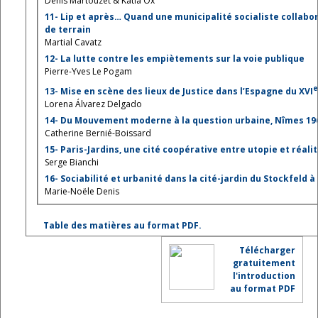
Denis Martouzet & Katia Ox
11- Lip et après… Quand une municipalité socialiste collabor
de terrain
Martial Cavatz
12- La lutte contre les empiètements sur la voie publique
Pierre-Yves Le Pogam
13- Mise en scène des lieux de Justice dans l’Espagne du XVI
Lorena Álvarez Delgado
14- Du Mouvement moderne à la question urbaine, Nîmes 19
Catherine Bernié-Boissard
15- Paris-Jardins, une cité coopérative entre utopie et réali
Serge Bianchi
16- Sociabilité et urbanité dans la cité-jardin du Stockfeld 
Marie-Noële Denis
Table des matières au format PDF.
Télécharger
gratuitement
l'introduction
au format PDF