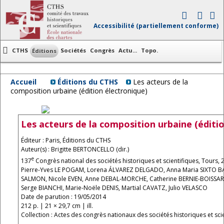
Accessibilité (partiellement conforme)
CTHS
Sociétés
Congrès
Actu...
Topo.
Éditions
Accueil
Éditions du CTHS
Les acteurs de la
composition urbaine (édition électronique)
Les acteurs de la composition urbaine (éditi
Éditeur : Paris, Éditions du CTHS
Auteur(s) : Brigitte BERTONCELLO (dir.)
e
137
Congrès national des sociétés historiques et scientifiques, Tours, 
Pierre-Yves LE POGAM, Lorena ÁLVAREZ DELGADO, Anna Maria SIXTO 
SALMON, Nicole EVEN, Anne DEBAL-MORCHE, Catherine BERNIE-BOISSAR
Serge BIANCHI, Marie-Noële DENIS, Martial CAVATZ, Julio VELASCO
Date de parution : 19/05/2014
212 p. | 21 × 29,7 cm | ill.
Collection : Actes des congrès nationaux des sociétés historiques et scie