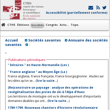
Accessibilité (partiellement conforme)
CTHS
Éditions
Congrès
Actu...
Topo.
Sociétés
Accueil
Sociétés savantes
Annuaire des sociétés
savantes
-
-
Publications périodiques
" bétoires " en Haute-Normandie (Les )
" France anglaise " au Moyen Âge (La )
France anglaise, France française, France bourguignonne : études sur
les idées qu’on se... (
lire la suite…
)
(Re)construire un paysage : analyse des opérations de
revégétalisation des pistes de ski à l’Alpe d’Huez
Les territoires de montagne ont vu le développement d’importants
domaines skiables qui ont... (
lire la suite…
)
1789-1799. Nouveaux chantiers d’histoire révolutionnaire