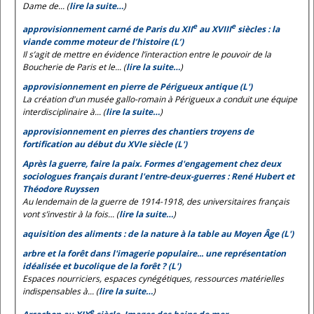
Dame de... (
lire la suite…
)
e
e
approvisionnement carné de Paris du XII
au XVIII
siècles : la
viande comme moteur de l’histoire (L’)
Il s’agit de mettre en évidence l’interaction entre le pouvoir de la
Boucherie de Paris et le... (
lire la suite…
)
approvisionnement en pierre de Périgueux antique (L')
La création d'un musée gallo-romain à Périgueux a conduit une équipe
interdisciplinaire à... (
lire la suite…
)
approvisionnement en pierres des chantiers troyens de
fortification au début du XVIe siècle (L')
Après la guerre, faire la paix. Formes d'engagement chez deux
sociologues français durant l'entre-deux-guerres : René Hubert et
Théodore Ruyssen
Au lendemain de la guerre de 1914-1918, des universitaires français
vont s’investir à la fois... (
lire la suite…
)
aquisition des aliments : de la nature à la table au Moyen Âge (L')
arbre et la forêt dans l'imagerie populaire... une représentation
idéalisée et bucolique de la forêt ? (L')
Espaces nourriciers, espaces cynégétiques, ressources matérielles
indispensables à... (
lire la suite…
)
e