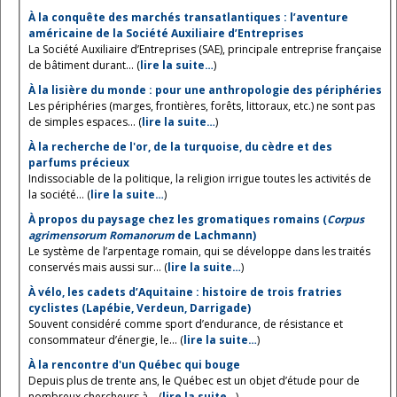
À la conquête des marchés transatlantiques : l’aventure
américaine de la Société Auxiliaire d’Entreprises
La Société Auxiliaire d’Entreprises (SAE), principale entreprise française
de bâtiment durant... (
lire la suite…
)
À la lisière du monde : pour une anthropologie des périphéries
Les périphéries (marges, frontières, forêts, littoraux, etc.) ne sont pas
de simples espaces... (
lire la suite…
)
À la recherche de l'or, de la turquoise, du cèdre et des
parfums précieux
Indissociable de la politique, la religion irrigue toutes les activités de
la société... (
lire la suite…
)
À propos du paysage chez les gromatiques romains (
Corpus
agrimensorum Romanorum
de Lachmann)
Le système de l’arpentage romain, qui se développe dans les traités
conservés mais aussi sur... (
lire la suite…
)
À vélo, les cadets d’Aquitaine : histoire de trois fratries
cyclistes (Lapébie, Verdeun, Darrigade)
Souvent considéré comme sport d’endurance, de résistance et
consommateur d’énergie, le... (
lire la suite…
)
À la rencontre d'un Québec qui bouge
Depuis plus de trente ans, le Québec est un objet d’étude pour de
nombreux chercheurs à... (
lire la suite…
)