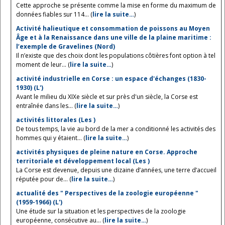
Cette approche se présente comme la mise en forme du maximum de
données fiables sur 114... (
lire la suite…
)
Activité halieutique et consommation de poissons au Moyen
Âge et à la Renaissance dans une ville de la plaine maritime :
l’exemple de Gravelines (Nord)
Il n’existe que des choix dont les populations côtières font option à tel
moment de leur... (
lire la suite…
)
activité industrielle en Corse : un espace d'échanges (1830-
1930) (L')
Avant le milieu du XIXe siècle et sur près d'un siècle, la Corse est
entraînée dans les... (
lire la suite…
)
activités littorales (Les )
De tous temps, la vie au bord de la mer a conditionné les activités des
hommes qui y étaient... (
lire la suite…
)
activités physiques de pleine nature en Corse. Approche
territoriale et développement local (Les )
La Corse est devenue, depuis une dizaine d’années, une terre d’accueil
réputée pour de... (
lire la suite…
)
actualité des " Perspectives de la zoologie européenne "
(1959-1966) (L')
Une étude sur la situation et les perspectives de la zoologie
européenne, consécutive au... (
lire la suite…
)