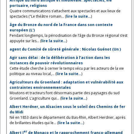
Afrique du nord antique et médiévale. Spectacles, vie
portuaire, religions
Quatre communications s’attachent aux spectacles et aux lieux de
spectacles ("Le théâtre romain... (
lire la suite…
)
âge du Bronze du nord de la France dans son contexte
européen (L’)
Pendant longtemps, la périodisation de l’âge du Bronze régional s’est
appuyée sur les... (
lire la suite…
)
agent du Comité de sûreté générale : Nicolas Guénot (Un )
Agir sans délai : de la délibération à l’action dans les
instances de pouvoir révolutionnaires
Cette étude cherche à cerner le temps vécu par les acteurs de la vie
politique au niveau local,... (
lire la suite…
)
Agriculteurs du Groenland : adaptation et vulnérabilité aux
contraintes environnementales
Moutons et tracteurs font désormais partie des paysages du sud
Groenland. L’agriculture qui... (
lire la suite…
)
Albert Herdner, un Alsacien sous le soleil des Chemins de fer
du Midi
Né en 1853 dans le département du Bas-Rhin, Albert Herdner, après
de brillantes études qui le... (
lire la suite…
)
er
Albert I
de Monaco et le rapprochement franco-allemand