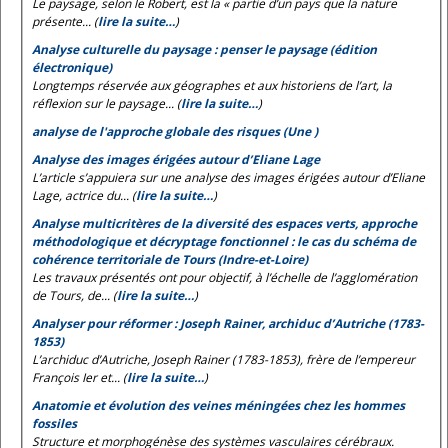
Le paysage, selon le
Robert
, est la « partie d’un pays que la nature
présente... (
lire la suite…
)
Analyse culturelle du paysage : penser le paysage (édition
électronique)
Longtemps réservée aux géographes et aux historiens de l’art, la
réflexion sur le paysage... (
lire la suite…
)
analyse de l'approche globale des risques (Une )
Analyse des images érigées autour d’Eliane Lage
L’article s’appuiera sur une analyse des images érigées autour d’Eliane
Lage, actrice du... (
lire la suite…
)
Analyse multicritères de la diversité des espaces verts, approche
méthodologique et décryptage fonctionnel : le cas du schéma de
cohérence territoriale de Tours (Indre-et-Loire)
Les travaux présentés ont pour objectif, à l’échelle de l’agglomération
de Tours, de... (
lire la suite…
)
Analyser pour réformer : Joseph Rainer, archiduc d’Autriche (1783-
1853)
L’archiduc d’Autriche, Joseph Rainer (1783-1853), frère de l’empereur
François Ier et... (
lire la suite…
)
Anatomie et évolution des veines méningées chez les hommes
fossiles
Structure et morphogénèse des systèmes vasculaires cérébraux.