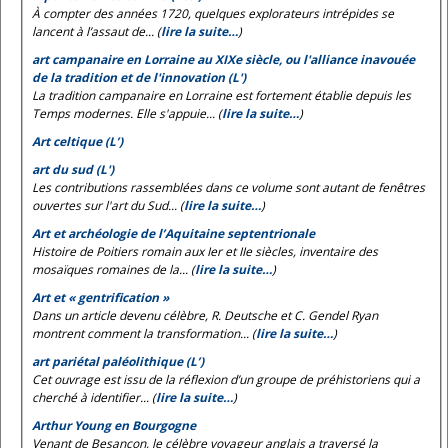
À compter des années 1720, quelques explorateurs intrépides se
lancent à l’assaut de... (
lire la suite…
)
art campanaire en Lorraine au XIXe siècle, ou l'alliance inavouée
de la tradition et de l'innovation (L')
La tradition campanaire en Lorraine est fortement établie depuis les
Temps modernes. Elle s'appuie... (
lire la suite…
)
Art celtique (L’)
art du sud (L')
Les contributions rassemblées dans ce volume sont autant de fenêtres
ouvertes sur l'art du Sud... (
lire la suite…
)
Art et archéologie de l’Aquitaine septentrionale
Histoire de Poitiers romain aux Ier et IIe siècles, inventaire des
mosaïques romaines de la... (
lire la suite…
)
Art et « gentrification »
Dans un article devenu célèbre, R. Deutsche et C. Gendel Ryan
montrent comment la transformation... (
lire la suite…
)
art pariétal paléolithique (L’)
Cet ouvrage est issu de la réflexion d’un groupe de préhistoriens qui a
cherché à identifier... (
lire la suite…
)
Arthur Young en Bourgogne
Venant de Besançon, le célèbre voyageur anglais a traversé la