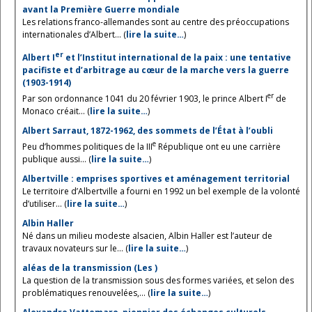
avant la Première Guerre mondiale
Les relations franco-allemandes sont au centre des préoccupations
internationales d’Albert... (
lire la suite…
)
er
Albert I
et l’Institut international de la paix : une tentative
pacifiste et d’arbitrage au cœur de la marche vers la guerre
(1903-1914)
er
Par son ordonnance 1041 du 20 février 1903, le prince Albert I
de
Monaco créait... (
lire la suite…
)
Albert Sarraut, 1872-1962, des sommets de l’État à l’oubli
e
Peu d’hommes politiques de la III
République ont eu une carrière
publique aussi... (
lire la suite…
)
Albertville : emprises sportives et aménagement territorial
Le territoire d’Albertville a fourni en 1992 un bel exemple de la volonté
d’utiliser... (
lire la suite…
)
Albin Haller
Né dans un milieu modeste alsacien, Albin Haller est l’auteur de
travaux novateurs sur le... (
lire la suite…
)
aléas de la transmission (Les )
La question de la transmission sous des formes variées, et selon des
problématiques renouvelées,... (
lire la suite…
)