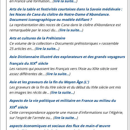
en France une formation... (
lire la suite…
)
Arts de la table et festivités courtoises dans la Savoie médiévale :
les
Noces de Cana
du cloître de Notre-Dame d’Abondance.
Document iconographique ou modèle édifiant ?
La représentation des noces de Cana dans le cloître d’Abondance est
remarquable par le souci du... (
lire la suite…
)
Arts et cultures de la Préhistoire
Ce volume de la collection « Documents préhistoriques » rassemble
25 articles en... (
lire la suite…
)
Asie Dictionnaire illustré des explorateurs et des grands voyageurs
e
français du XIX
siècle
Les raisons qui poussent les Français vers l’Asie au XIXe siècle sont
assez différentes de... (
lire la suite…
)
Asie et les graveurs de la fin du Moyen Âge (L')
Les graveurs de la fin du XVe siècle et du début du XVIe siècle ont mis
en images les récits de... (
lire la suite…
)
Aspects de la vie politique et militaire en France au milieu du
e
XIX
siècle
Cette correspondance apporte une masse d'informations sur l'Algérie,
sur l'esprit de l'armée ou... (
lire la suite…
)
aspects économiques et sociaux des flux de main-d'œuvre