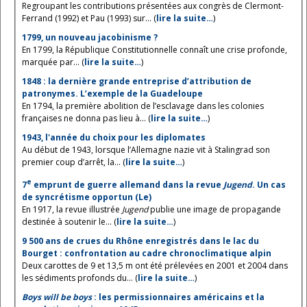
Regroupant les contributions présentées aux congrès de Clermont-
Ferrand (1992) et Pau (1993) sur... (
lire la suite…
)
1799, un nouveau jacobinisme ?
En 1799, la République Constitutionnelle connaît une crise profonde,
marquée par... (
lire la suite…
)
1848 : la dernière grande entreprise d’attribution de
patronymes. L’exemple de la Guadeloupe
En 1794, la première abolition de l’esclavage dans les colonies
françaises ne donna pas lieu à... (
lire la suite…
)
1943, l'année du choix pour les diplomates
Au début de 1943, lorsque l’Allemagne nazie vit à Stalingrad son
premier coup d’arrêt, la... (
lire la suite…
)
e
7
emprunt de guerre allemand dans la revue
Jugend
. Un cas
de syncrétisme opportun (Le)
En 1917, la revue illustrée
Jugend
publie une image de propagande
destinée à soutenir le... (
lire la suite…
)
9 500 ans de crues du Rhône enregistrés dans le lac du
Bourget : confrontation au cadre chronoclimatique alpin
Deux carottes de 9 et 13,5 m ont été prélevées en 2001 et 2004 dans
les sédiments profonds du... (
lire la suite…
)
Boys will be boys
: les permissionnaires américains et la