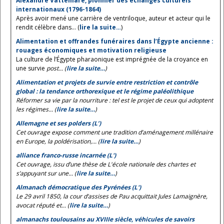
Alexandre Vattemare, pionnier des échanges culturels
internationaux (1796-1864)
Après avoir mené une carrière de ventriloque, auteur et acteur qui le
rendit célèbre dans... (
lire la suite…
)
Alimentation et offrandes funéraires dans l’Égypte ancienne :
rouages économiques et motivation religieuse
La culture de l’Égypte pharaonique est imprégnée de la croyance en
une survie
post... (
lire la suite…
)
Alimentation et projets de survie entre restriction et contrôle
global : la tendance orthorexique et le régime paléolithique
Réformer sa vie par la nourriture : tel est le projet de ceux qui adoptent
les régimes... (
lire la suite…
)
Allemagne et ses polders (L’)
Cet ouvrage expose comment une tradition d’aménagement millénaire
en Europe, la poldérisation,... (
lire la suite…
)
alliance franco-russe incarnée (L')
Cet ouvrage, issu d’une thèse de L'école nationale des chartes et
s’appuyant sur une... (
lire la suite…
)
Almanach démocratique des Pyrénées (L')
Le 29 avril 1850, la cour d’assises de Pau acquittait Jules Lamaignère,
avocat réputé et... (
lire la suite…
)
almanachs toulousains au XVIIIe siècle, véhicules de savoirs