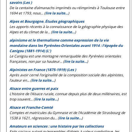
savoirs (Les )
De la centaine d’almanachs imprimés ou réimprimés à Toulouse entre
1694 et 1793, nous... (
lire la suite…
)
Alpes et Bourgogne. Études géographiques
Les apports récents à la connaissance de la géographie physique des
Alpes et du climat de la... (
lire la suite…
)
alpinisme et le thermalisme comme expression de la vie
mondaine dans les Pyrénées-Orientales avant 1914 : l’épopée du
Canigou (1881-1914) (L’)
Le Canigou est une montagne remarquable des Pyrénées orientales
françaises, non par sa hauteur... (
lire la suite…
)
Alpinistes en France (1875-1919) (Les )
Après avoir cerné l’originalité de la composition sociale des alpinistes,
l’auteur en... (
lire la suite…
)
Alsace entre guerres et paix
L’histoire de l’Alsace rurale, connue depuis plus de deux millénaires, est
trop souvent... (
lire la suite…
)
Alsace et Franche-Comté
Comptes et matricules du Gymnase et de l’Académie de Strasbourg de
1538 à 1621, régression du... (
lire la suite…
)
Amateurs en sciences : une histoire par les collections
Faits sociaux autant qu’ensembles d’objets à valeur symbolique, les