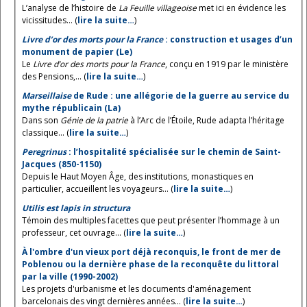
L’analyse de l’histoire de
La Feuille villageoise
met ici en évidence les
vicissitudes... (
lire la suite…
)
Livre d’or des morts pour la France
: construction et usages d’un
monument de papier (Le)
Le
Livre d’or des morts pour la France
, conçu en 1919 par le ministère
des Pensions,... (
lire la suite…
)
Marseillaise
de Rude : une allégorie de la guerre au service du
mythe républicain (La)
Dans son
Génie de la patrie
à l’Arc de l’Étoile, Rude adapta l’héritage
classique... (
lire la suite…
)
Peregrinus
: l’hospitalité spécialisée sur le chemin de Saint-
Jacques (850-1150)
Depuis le Haut Moyen Âge, des institutions, monastiques en
particulier, accueillent les voyageurs... (
lire la suite…
)
Utilis est lapis in structura
Témoin des multiples facettes que peut présenter l’hommage à un
professeur, cet ouvrage... (
lire la suite…
)
À l'ombre d'un vieux port déjà reconquis, le front de mer de
Poblenou ou la dernière phase de la reconquête du littoral
par la ville (1990-2002)
Les projets d'urbanisme et les documents d'aménagement
barcelonais des vingt dernières années... (
lire la suite…
)