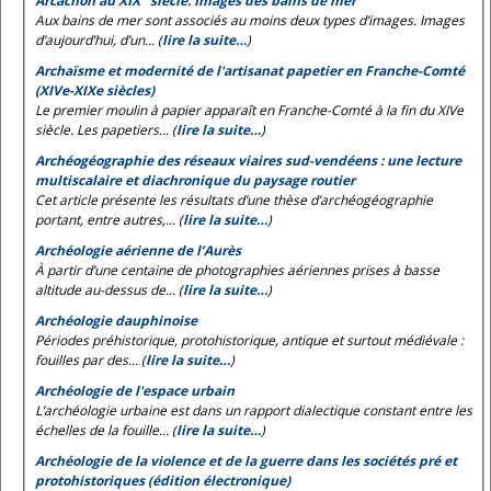
Arcachon au XIX
siècle. Images des bains de mer
Aux bains de mer sont associés au moins deux types d’images. Images
d’aujourd’hui, d’un... (
lire la suite…
)
Archaïsme et modernité de l'artisanat papetier en Franche-Comté
(XIVe-XIXe siècles)
Le premier moulin à papier apparaît en Franche-Comté à la fin du XIVe
siècle. Les papetiers... (
lire la suite…
)
Archéogéographie des réseaux viaires sud-vendéens : une lecture
multiscalaire et diachronique du paysage routier
Cet article présente les résultats d’une thèse d’archéogéographie
portant, entre autres,... (
lire la suite…
)
Archéologie aérienne de l’Aurès
À partir d’une centaine de photographies aériennes prises à basse
altitude au-dessus de... (
lire la suite…
)
Archéologie dauphinoise
Périodes préhistorique, protohistorique, antique et surtout médiévale :
fouilles par des... (
lire la suite…
)
Archéologie de l'espace urbain
L’archéologie urbaine est dans un rapport dialectique constant entre les
échelles de la fouille... (
lire la suite…
)
Archéologie de la violence et de la guerre dans les sociétés pré et
protohistoriques (édition électronique)