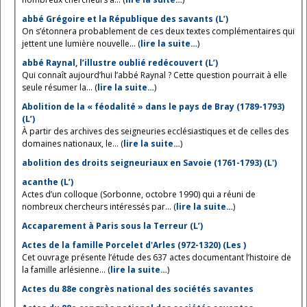
abbé Grégoire et la République des savants (L’)
On s’étonnera probablement de ces deux textes complémentaires qui
jettent une lumière nouvelle... (
lire la suite…
)
abbé Raynal, l’illustre oublié redécouvert (L’)
Qui connaît aujourd’hui l’abbé Raynal ? Cette question pourrait à elle
seule résumer la... (
lire la suite…
)
Abolition de la « féodalité » dans le pays de Bray (1789-1793)
(L’)
À partir des archives des seigneuries ecclésiastiques et de celles des
domaines nationaux, le... (
lire la suite…
)
abolition des droits seigneuriaux en Savoie (1761-1793) (L')
acanthe (L’)
Actes d’un colloque (Sorbonne, octobre 1990) qui a réuni de
nombreux chercheurs intéressés par... (
lire la suite…
)
Accaparement à Paris sous la Terreur (L’)
Actes de la famille Porcelet d'Arles (972-1320) (Les )
Cet ouvrage présente l’étude des 637 actes documentant l’histoire de
la famille arlésienne... (
lire la suite…
)
Actes du 88e congrès national des sociétés savantes