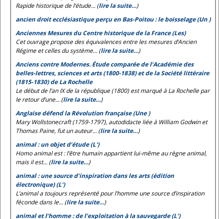
Rapide historique de l’étude... (
lire la suite…
)
ancien droit ecclésiastique perçu en Bas-Poitou : le boisselage (Un )
Anciennes Mesures du Centre historique de la France (Les)
Cet ouvrage propose des équivalences entre les mesures d’Ancien
Régime et celles du système... (
lire la suite…
)
Anciens contre Modernes. Étude comparée de l’Académie des
belles-lettres, sciences et arts (1800-1838) et de la Société littéraire
(1815-1830) de La Rochelle
Le début de l’an IX de la république (1800) est marqué à La Rochelle par
le retour d’une... (
lire la suite…
)
Anglaise défend la Révolution française (Une )
Mary Wollstonecraft (1759-1797), autodidacte liée à William Godwin et
Thomas Paine, fut un auteur... (
lire la suite…
)
animal : un objet d’étude (L')
Homo animal est
: l’être humain appartient lui-même au règne animal,
mais il est... (
lire la suite…
)
animal : une source d’inspiration dans les arts (édition
électronique) (L’)
L’animal a toujours représenté pour l’homme une source d’inspiration
féconde dans le... (
lire la suite…
)
animal et l’homme : de l’exploitation à la sauvegarde (L’)