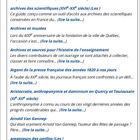
e
e
archives des scientifiques (XVI
-XX
siècle) (Les )
Ce guide, conçu comme un outil d’accès aux archives des scientifiques
conservées en France du... (
lire la suite…
)
Archives et musées
e
Lors du 400
anniversaire de la fondation de la ville de Québec,
l'occasion s'est... (
lire la suite…
)
Archives et sources pour l’histoire de l’enseignement
Les divers contributeurs de cet ouvrage se sont attachés à collecter,
classer et faire connaître... (
lire la suite…
)
Argent de la presse française des années 1820 à nos jours
e
À l’aube du XXI
siècle, les journaux français sont confrontés à un défi...
(
lire la suite…
)
Aristocratie, anthroponymie et dominium en Quercy et Toulousain
e
e
(XI
-XII
siècle)
L’anthroponymie a connu au cours de ces vingt dernières années des
progrès considérables qui... (
lire la suite…
)
Arnold Van Gennep
Qui était vraiment Arnold Van Gennep, l’auteur des
Rites de passage
?
Père... (
lire la suite…
)
arpenteurs des confins (Les )