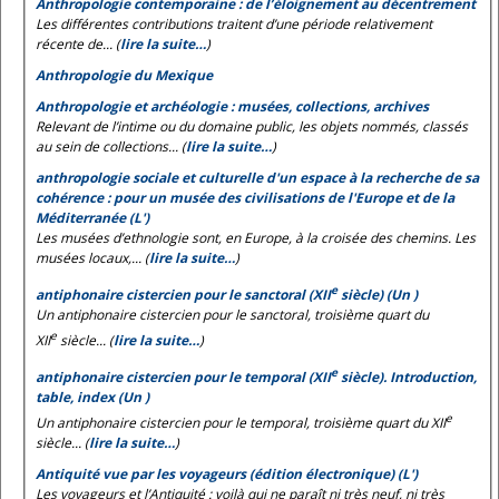
Anthropologie contemporaine : de l’éloignement au décentrement
Les différentes contributions traitent d’une période relativement
récente de... (
lire la suite…
)
Anthropologie du Mexique
Anthropologie et archéologie : musées, collections, archives
Relevant de l’intime ou du domaine public, les objets nommés, classés
au sein de collections... (
lire la suite…
)
anthropologie sociale et culturelle d'un espace à la recherche de sa
cohérence : pour un musée des civilisations de l'Europe et de la
Méditerranée (L')
Les musées d’ethnologie sont, en Europe, à la croisée des chemins. Les
musées locaux,... (
lire la suite…
)
e
antiphonaire cistercien pour le sanctoral (XII
siècle) (Un )
Un antiphonaire cistercien pour le sanctoral, troisième quart du
e
XII
siècle... (
lire la suite…
)
e
antiphonaire cistercien pour le temporal (XII
siècle). Introduction,
table, index (Un )
e
Un antiphonaire cistercien pour le temporal, troisième quart du XII
siècle... (
lire la suite…
)
Antiquité vue par les voyageurs (édition électronique) (L')
Les voyageurs et l’Antiquité : voilà qui ne paraît ni très neuf, ni très