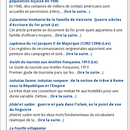
population niçoise en 1945
En 1945, des centaines de milliers de soldats américains sont
accueillis en permission à Nice,... (
lire la suite…
)
Calandrier histhorial
de la famille de Vaissete. Quatre siècles
d'écriture du for privé (Le)
Cet article présente un document du for privé ayant appartenu à une
famille d’officiers moyens... (
lire la suite…
)
capbreus
du roi Jacques II de Majorque (1292-1294) (Les)
Ces registres de reconnaissances seigneuriales apportent une
peinture des campagnes et sont... (
lire la suite…
)
Guide du touriste aux Antilles françaises
, 1913 (Le)
Le
Guide du touriste aux Antilles françaises
, 1913
Premier guide de tourisme paru sur les... (
lire la suite…
)
Indutias facere, indutias rumpere
: de la notion de trêve à Rome
sous la République et l’Empire
La trêve était une convention qui mettait fin aux hostilités pour une
durée variable. Définie... (
lire la suite…
)
Jihâd
et
salâm
: guerre et paix dans l’islam, ou le point de vue
du linguiste
Jihâd
et
salâm
sont les deux mots fondamentaux du vocabulaire
islamique de la... (
lire la suite…
)
La Feuille villageoise