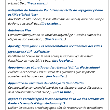
original. De... (
lire la suite…
)
antiquités de Sinope du Pont dans les récits de voyageurs (XVIIIe
et XIXe siècles) (Les)
Aux XVIIIe et XIXe siècles, la ville ottomane de Sinoub, ancienne Sinope
du Pont, a accueilli de... (
lire la suite…
)
Antoine de Pise
Comment fabriquait-on un vitrail au Moyen Âge ? Quelles étaient les
étapes de son exécution,... (
lire la suite…
)
Apocalyptique Japon Les représentations occidentales des villes
e
e
japonaises XVII
- XX
siècles
Rediffusé en boucle sur le petit écran, le tsunami qui dévastait
Fukushima en mars 2011 s’est... (
lire la suite…
)
Appartenances et pratiques des réseaux (édition électronique)
« Réseaux et Société » est au cœur des questions que se posent
actuellement les sciences... (
lire la suite…
)
Appendice au cartulaire de l’abbaye de Saint-Bertin
Cet appendice comprend d'abord les rectifications que la découverte
d'un nouveau manuscrit (1856)... (
lire la suite…
)
apport de l'archéologie à la connaissance de la vie des artisans en
Gaule. L'exemple d'Augustodunum (L')
Utiliser les sources archéologiques afin de restituer la vie quotidienne