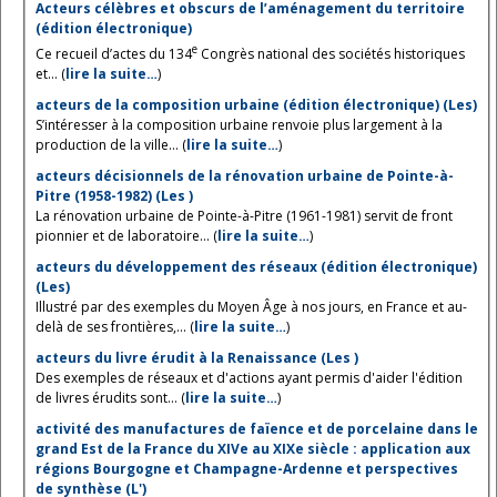
Acteurs célèbres et obscurs de l’aménagement du territoire
(édition électronique)
e
Ce recueil d’actes du 134
Congrès national des sociétés historiques
et... (
lire la suite…
)
acteurs de la composition urbaine (édition électronique) (Les)
S’intéresser à la composition urbaine renvoie plus largement à la
production de la ville... (
lire la suite…
)
acteurs décisionnels de la rénovation urbaine de Pointe-à-
Pitre (1958-1982) (Les )
La rénovation urbaine de Pointe-à-Pitre (1961-1981) servit de front
pionnier et de laboratoire... (
lire la suite…
)
acteurs du développement des réseaux (édition électronique)
(Les)
Illustré par des exemples du Moyen Âge à nos jours, en France et au-
delà de ses frontières,... (
lire la suite…
)
acteurs du livre érudit à la Renaissance (Les )
Des exemples de réseaux et d'actions ayant permis d'aider l'édition
de livres érudits sont... (
lire la suite…
)
activité des manufactures de faïence et de porcelaine dans le
grand Est de la France du XIVe au XIXe siècle : application aux
régions Bourgogne et Champagne-Ardenne et perspectives
de synthèse (L')