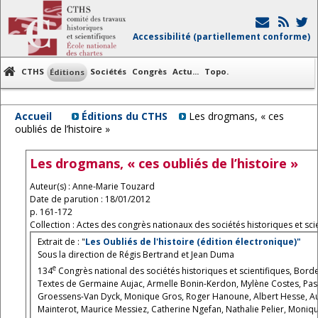
Accessibilité (partiellement conforme)
CTHS
Sociétés
Congrès
Actu...
Topo.
Éditions
Accueil
Éditions du CTHS
Les drogmans, « ces
oubliés de l’histoire »
Les drogmans, « ces oubliés de l’histoire »
Auteur(s) : Anne-Marie Touzard
Date de parution : 18/01/2012
p. 161-172
Collection : Actes des congrès nationaux des sociétés historiques et scie
Extrait de : "
Les Oubliés de l'histoire (édition électronique)"
Sous la direction de Régis Bertrand et Jean Duma
e
134
Congrès national des sociétés historiques et scientifiques, Bord
Textes de Germaine Aujac, Armelle Bonin-Kerdon, Mylène Costes, Pasca
Groessens-Van Dyck, Monique Gros, Roger Hanoune, Albert Hesse, Aurore
Mainterot, Maurice Messiez, Catherine Ngefan, Nathalie Pelier, Monique 