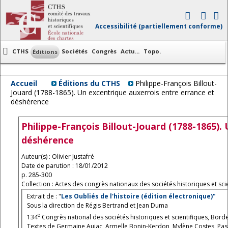
Accessibilité (partiellement conforme)
CTHS
Sociétés
Congrès
Actu...
Topo.
Éditions
Accueil
Éditions du CTHS
Philippe-François Billout-
Jouard (1788-1865). Un excentrique auxerrois entre errance et
déshérence
Philippe-François Billout-Jouard (1788-1865).
déshérence
Auteur(s) : Olivier Justafré
Date de parution : 18/01/2012
p. 285-300
Collection : Actes des congrès nationaux des sociétés historiques et scie
Extrait de : "
Les Oubliés de l'histoire (édition électronique)"
Sous la direction de Régis Bertrand et Jean Duma
e
134
Congrès national des sociétés historiques et scientifiques, Bord
Textes de Germaine Aujac, Armelle Bonin-Kerdon, Mylène Costes, Pasca