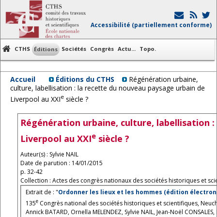
Accessibilité (partiellement conforme)
CTHS
Sociétés
Congrès
Actu...
Topo.
Éditions
Accueil
Éditions du CTHS
Régénération urbaine,
culture, labellisation : la recette du nouveau paysage urbain de
e
Liverpool au XXI
siècle ?
Régénération urbaine, culture, labellisation 
e
Liverpool au XXI
siècle ?
Auteur(s) : Sylvie NAIL
Date de parution : 14/01/2015
p. 32-42
Collection : Actes des congrès nationaux des sociétés historiques et scie
Extrait de : "
Ordonner les lieux et les hommes (édition électron
e
135
Congrès national des sociétés historiques et scientifiques, Neuc
Annick BATARD, Ornella MELENDEZ, Sylvie NAIL, Jean-Noël CONSALES