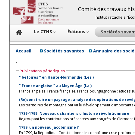
Comité des travaux hist
Institut rattaché à l’É
Le CTHS
Éditions
Sociétés sava
Accueil
Sociétés savantes
Annuaire des soci
-
Publications périodiques
" bétoires " en Haute-Normandie (Les )
" France anglaise " au Moyen Âge (La )
France anglaise, France française, France bourguignonne : études sur 
(Re)construire un paysage : analyse des opérations de revégé
Les territoires de montagne ont vu le développement d’importants d
1789-1799. Nouveaux chantiers d’histoire révolutionnaire
Regroupant les contributions présentées aux congrès de Clermont-Fer
1799, un nouveau jacobinisme ?
En 1799, la République Constitutionnelle connaît une crise profonde,