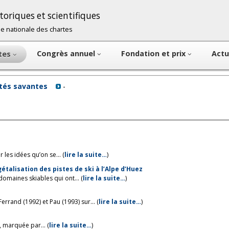
oriques et scientifiques
cole nationale des chartes
Congrès annuel
Fondation et prix
Actu
ntes
étés savantes
-
les idées qu’on se... (
lire la suite…
)
talisation des pistes de ski à l’Alpe d’Huez
omaines skiables qui ont... (
lire la suite…
)
rand (1992) et Pau (1993) sur... (
lire la suite…
)
 marquée par... (
lire la suite…
)