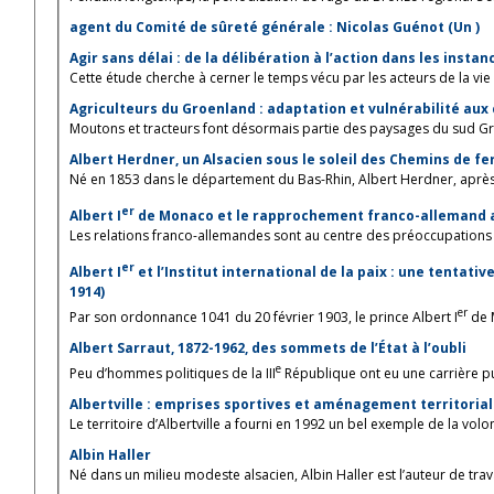
agent du Comité de sûreté générale : Nicolas Guénot (Un )
Agir sans délai : de la délibération à l’action dans les inst
Cette étude cherche à cerner le temps vécu par les acteurs de la vie po
Agriculteurs du Groenland : adaptation et vulnérabilité a
Moutons et tracteurs font désormais partie des paysages du sud Groe
Albert Herdner, un Alsacien sous le soleil des Chemins de fe
Né en 1853 dans le département du Bas-Rhin, Albert Herdner, après de
er
Albert I
de Monaco et le rapprochement franco-allemand 
Les relations franco-allemandes sont au centre des préoccupations in
er
Albert I
et l’Institut international de la paix : une tentati
1914)
er
Par son ordonnance 1041 du 20 février 1903, le prince Albert I
de M
Albert Sarraut, 1872-1962, des sommets de l’État à l’oubli
e
Peu d’hommes politiques de la III
République ont eu une carrière pub
Albertville : emprises sportives et aménagement territorial
Le territoire d’Albertville a fourni en 1992 un bel exemple de la volonté
Albin Haller
Né dans un milieu modeste alsacien, Albin Haller est l’auteur de trava