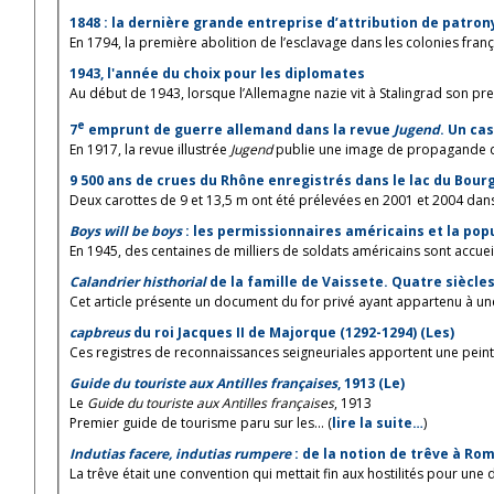
1848 : la dernière grande entreprise d’attribution de patr
En 1794, la première abolition de l’esclavage dans les colonies frança
1943, l'année du choix pour les diplomates
Au début de 1943, lorsque l’Allemagne nazie vit à Stalingrad son premi
e
7
emprunt de guerre allemand dans la revue
Jugend
. Un ca
En 1917, la revue illustrée
Jugend
publie une image de propagande des
9 500 ans de crues du Rhône enregistrés dans le lac du Bour
Deux carottes de 9 et 13,5 m ont été prélevées en 2001 et 2004 dans
Boys will be boys
: les permissionnaires américains et la popu
En 1945, des centaines de milliers de soldats américains sont accueill
Calandrier histhorial
de la famille de Vaissete. Quatre siècles 
Cet article présente un document du for privé ayant appartenu à une 
capbreus
du roi Jacques II de Majorque (1292-1294) (Les)
Ces registres de reconnaissances seigneuriales apportent une peint
Guide du touriste aux Antilles françaises
, 1913 (Le)
Le
Guide du touriste aux Antilles françaises
, 1913
Premier guide de tourisme paru sur les... (
lire la suite…
)
Indutias facere, indutias rumpere
: de la notion de trêve à Ro
La trêve était une convention qui mettait fin aux hostilités pour une du