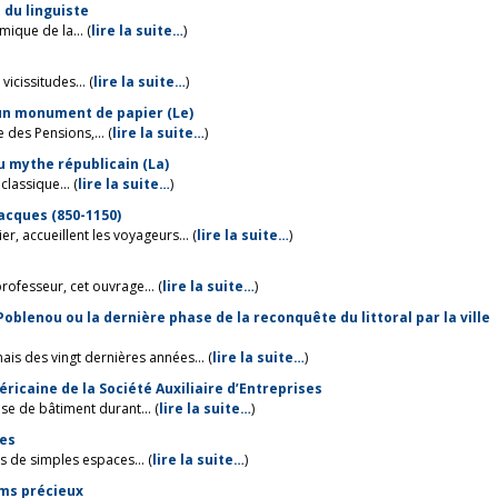
e du linguiste
ique de la... (
lire la suite…
)
vicissitudes... (
lire la suite…
)
’un monument de papier (Le)
 des Pensions,... (
lire la suite…
)
u mythe républicain (La)
classique... (
lire la suite…
)
Jacques (850-1150)
r, accueillent les voyageurs... (
lire la suite…
)
ofesseur, cet ouvrage... (
lire la suite…
)
Poblenou ou la dernière phase de la reconquête du littoral par la ville
s des vingt dernières années... (
lire la suite…
)
ricaine de la Société Auxiliaire d’Entreprises
ise de bâtiment durant... (
lire la suite…
)
ies
as de simples espaces... (
lire la suite…
)
ums précieux