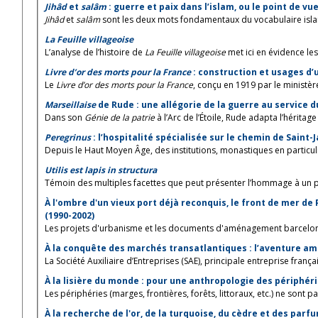
Jihâd
et
salâm
: guerre et paix dans l’islam, ou le point de vu
Jihâd
et
salâm
sont les deux mots fondamentaux du vocabulaire islam
La Feuille villageoise
L’analyse de l’histoire de
La Feuille villageoise
met ici en évidence les 
Livre d’or des morts pour la France
: construction et usages d
Le
Livre d’or des morts pour la France
, conçu en 1919 par le ministère
Marseillaise
de Rude : une allégorie de la guerre au service d
Dans son
Génie de la patrie
à l’Arc de l’Étoile, Rude adapta l’héritage 
Peregrinus
: l’hospitalité spécialisée sur le chemin de Saint-
Depuis le Haut Moyen Âge, des institutions, monastiques en particulie
Utilis est lapis in structura
Témoin des multiples facettes que peut présenter l’hommage à un pr
À l'ombre d'un vieux port déjà reconquis, le front de mer de 
(1990-2002)
Les projets d'urbanisme et les documents d'aménagement barcelonai
À la conquête des marchés transatlantiques : l’aventure amé
La Société Auxiliaire d’Entreprises (SAE), principale entreprise frança
À la lisière du monde : pour une anthropologie des périphér
Les périphéries (marges, frontières, forêts, littoraux, etc.) ne sont p
À la recherche de l'or, de la turquoise, du cèdre et des parf