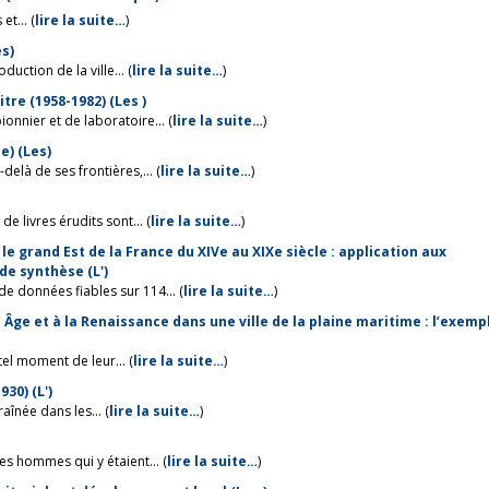
t... (
lire la suite…
)
es)
uction de la ville... (
lire la suite…
)
acteurs décisionnels de la rénovation urbaine de Pointe-à-Pitre (1958-1982) (Les )
onnier et de laboratoire... (
lire la suite…
)
e) (Les)
elà de ses frontières,... (
lire la suite…
)
e livres érudits sont... (
lire la suite…
)
e grand Est de la France du XIVe au XIXe siècle : application aux
e synthèse (L')
données fiables sur 114... (
lire la suite…
)
ge et à la Renaissance dans une ville de la plaine maritime : l’exemp
tel moment de leur... (
lire la suite…
)
30) (L')
aînée dans les... (
lire la suite…
)
es hommes qui y étaient... (
lire la suite…
)