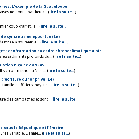
onymes. L’exemple de la Guadeloupe
ises ne donna pas lieu à... (
lire la suite…
)
er coup d’arrêt, la... (
lire la suite…
)
s de syncrétisme opportun (Le)
tinée à soutenir le... (
lire la suite…
)
get : confrontation au cadre chronoclimatique alpin
 les sédiments profonds du... (
lire la suite…
)
lation niçoise en 1945
is en permission à Nice,... (
lire la suite…
)
d'écriture du for privé (Le)
famille d’officiers moyens... (
lire la suite…
)
ure des campagnes et sont... (
lire la suite…
)
me sous la République et l’Empire
rée variable. Définie... (
lire la suite…
)