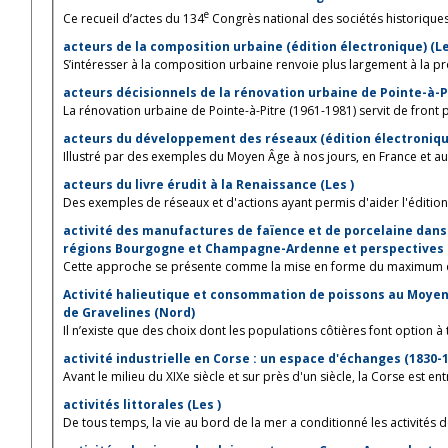
e
Ce recueil d’actes du 134
Congrès national des sociétés historiques e
acteurs de la composition urbaine (édition électronique) (L
S’intéresser à la composition urbaine renvoie plus largement à la prod
La rénovation urbaine de Pointe-à-Pitre (1961-1981) servit de front pi
acteurs du développement des réseaux (édition électroniqu
Illustré par des exemples du Moyen Âge à nos jours, en France et au-d
acteurs du livre érudit à la Renaissance (Les )
Des exemples de réseaux et d'actions ayant permis d'aider l'édition d
activité des manufactures de faïence et de porcelaine dans l
régions Bourgogne et Champagne-Ardenne et perspectives d
Cette approche se présente comme la mise en forme du maximum de 
Activité halieutique et consommation de poissons au Moyen Â
de Gravelines (Nord)
Il n’existe que des choix dont les populations côtières font option à 
activité industrielle en Corse : un espace d'échanges (1830-19
Avant le milieu du XIXe siècle et sur près d'un siècle, la Corse est entr
activités littorales (Les )
De tous temps, la vie au bord de la mer a conditionné les activités d