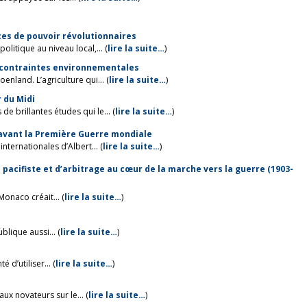
ances de pouvoir révolutionnaires
litique au niveau local,... (
lire la suite…
)
ux contraintes environnementales
nland. L’agriculture qui... (
lire la suite…
)
r du Midi
 brillantes études qui le... (
lire la suite…
)
avant la Première Guerre mondiale
ternationales d’Albert... (
lire la suite…
)
ve pacifiste et d’arbitrage au cœur de la marche vers la guerre (1903-
onaco créait... (
lire la suite…
)
lique aussi... (
lire la suite…
)
 d’utiliser... (
lire la suite…
)
ux novateurs sur le... (
lire la suite…
)