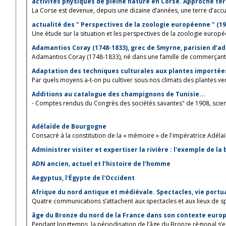
activités physiques de pleine nature en Corse. Approche ter
La Corse est devenue, depuis une dizaine d’années, une terre d’accue
actualité des " Perspectives de la zoologie européenne " (195
Une étude sur la situation et les perspectives de la zoologie europée
Adamantios Coray (1748-1833), grec de Smyrne, parisien d’a
Adamantios Coray (1748-1833), né dans une famille de commerçants e
Adaptation des techniques culturales aux plantes importées
Par quels moyens a-t-on pu cultiver sous nos climats des plantes venu
Additions au catalogue des champignons de Tunisie...
- Comptes rendus du Congrès des sociétés savantes" de 1908, scie
Adélaïde de Bourgogne
Consacré à la constitution de la « mémoire » de l'impératrice Adélaïd
Administrer visiter et expertiser la rivière : l'exemple de la
ADN ancien, actuel et l’histoire de l'homme
Aegyptus, l'Égypte de l'Occident
Afrique du nord antique et médiévale. Spectacles, vie portua
Quatre communications s’attachent aux spectacles et aux lieux de spe
âge du Bronze du nord de la France dans son contexte europ
Pendant longtemps, la périodisation de l’âge du Bronze régional s’es