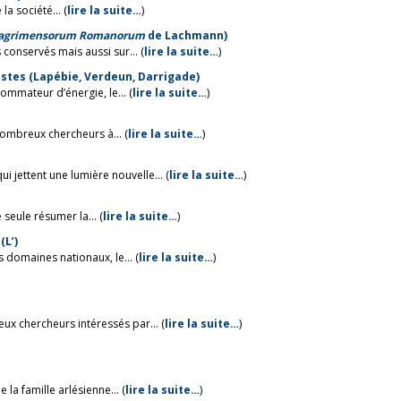
la société... (
lire la suite…
)
 agrimensorum Romanorum
de Lachmann)
conservés mais aussi sur... (
lire la suite…
)
clistes (Lapébie, Verdeun, Darrigade)
mmateur d’énergie, le... (
lire la suite…
)
ombreux chercheurs à... (
lire la suite…
)
jettent une lumière nouvelle... (
lire la suite…
)
 seule résumer la... (
lire la suite…
)
(L’)
s domaines nationaux, le... (
lire la suite…
)
ux chercheurs intéressés par... (
lire la suite…
)
la famille arlésienne... (
lire la suite…
)