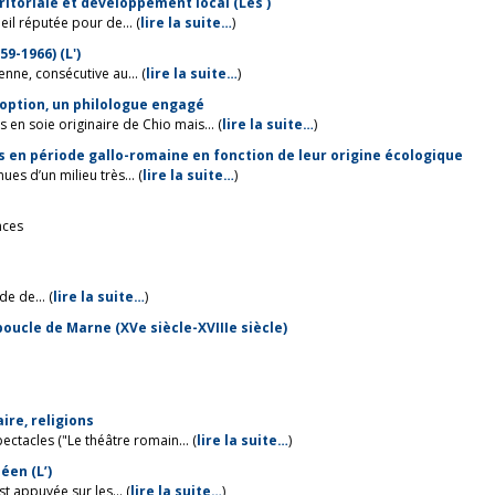
ritoriale et développement local (Les )
il réputée pour de... (
lire la suite…
)
9-1966) (L')
nne, consécutive au... (
lire la suite…
)
doption, un philologue engagé
n soie originaire de Chio mais... (
lire la suite…
)
 en période gallo-romaine en fonction de leur origine écologique
es d’un milieu très... (
lire la suite…
)
nces
e de... (
lire la suite…
)
 boucle de Marne (XVe siècle-XVIIIe siècle)
ire, religions
ctacles ("Le théâtre romain... (
lire la suite…
)
éen (L’)
t appuyée sur les... (
lire la suite…
)