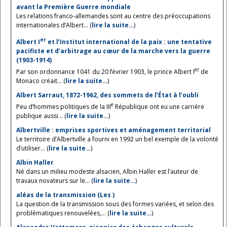
avant la Première Guerre mondiale
Les relations franco-allemandes sont au centre des préoccupations
internationales d’Albert... (
lire la suite…
)
er
Albert I
et l’Institut international de la paix : une tentative
pacifiste et d’arbitrage au cœur de la marche vers la guerre
(1903-1914)
er
Par son ordonnance 1041 du 20 février 1903, le prince Albert I
de
Monaco créait... (
lire la suite…
)
Albert Sarraut, 1872-1962, des sommets de l’État à l’oubli
e
Peu d’hommes politiques de la III
République ont eu une carrière
publique aussi... (
lire la suite…
)
Albertville : emprises sportives et aménagement territorial
Le territoire d’Albertville a fourni en 1992 un bel exemple de la volonté
d’utiliser... (
lire la suite…
)
Albin Haller
Né dans un milieu modeste alsacien, Albin Haller est l’auteur de
travaux novateurs sur le... (
lire la suite…
)
aléas de la transmission (Les )
La question de la transmission sous des formes variées, et selon des
problématiques renouvelées,... (
lire la suite…
)