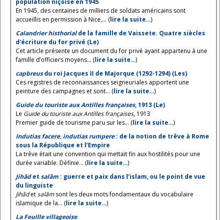
population niçoise en 1945
En 1945, des centaines de milliers de soldats américains sont
accueillis en permission à Nice,... (
lire la suite…
)
Calandrier histhorial
de la famille de Vaissete. Quatre siècles
d'écriture du for privé (Le)
Cet article présente un document du for privé ayant appartenu à une
famille d’officiers moyens... (
lire la suite…
)
capbreus
du roi Jacques II de Majorque (1292-1294) (Les)
Ces registres de reconnaissances seigneuriales apportent une
peinture des campagnes et sont... (
lire la suite…
)
Guide du touriste aux Antilles françaises
, 1913 (Le)
Le
Guide du touriste aux Antilles françaises
, 1913
Premier guide de tourisme paru sur les... (
lire la suite…
)
Indutias facere, indutias rumpere
: de la notion de trêve à Rome
sous la République et l’Empire
La trêve était une convention qui mettait fin aux hostilités pour une
durée variable. Définie... (
lire la suite…
)
Jihâd
et
salâm
: guerre et paix dans l’islam, ou le point de vue
du linguiste
Jihâd
et
salâm
sont les deux mots fondamentaux du vocabulaire
islamique de la... (
lire la suite…
)
La Feuille villageoise