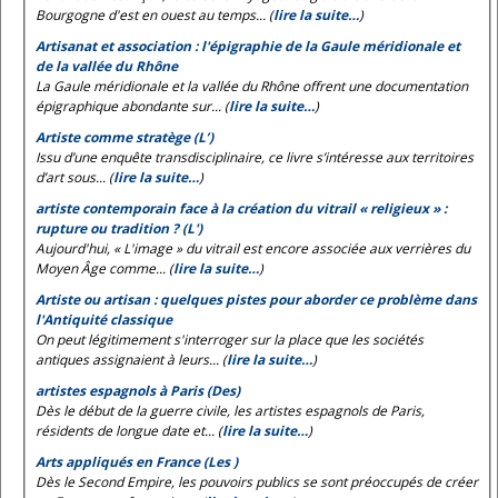
Bourgogne d'est en ouest au temps... (
lire la suite…
)
Artisanat et association : l'épigraphie de la Gaule méridionale et
de la vallée du Rhône
La Gaule méridionale et la vallée du Rhône offrent une documentation
épigraphique abondante sur... (
lire la suite…
)
Artiste comme stratège (L’)
Issu d’une enquête transdisciplinaire, ce livre s’intéresse aux territoires
d’art sous... (
lire la suite…
)
artiste contemporain face à la création du vitrail « religieux » :
rupture ou tradition ? (L')
Aujourd'hui, « L'image » du vitrail est encore associée aux verrières du
Moyen Âge comme... (
lire la suite…
)
Artiste ou artisan : quelques pistes pour aborder ce problème dans
l'Antiquité classique
On peut légitimement s'interroger sur la place que les sociétés
antiques assignaient à leurs... (
lire la suite…
)
artistes espagnols à Paris (Des)
Dès le début de la guerre civile, les artistes espagnols de Paris,
résidents de longue date et... (
lire la suite…
)
Arts appliqués en France (Les )
Dès le Second Empire, les pouvoirs publics se sont préoccupés de créer