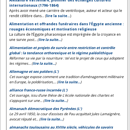
Alexandre Vattemare, pionnier des échanges culturels
internationaux (1796-1864)
Après avoir mené une carrière de ventriloque, auteur et acteur qui le
rendit célèbre dans... (
lire la suite…
)
Alimentation et offrandes funéraires dans l’Égypte ancienne :
rouages économiques et motivation religieuse
La culture de l’Égypte pharaonique est imprégnée de la croyance en
une survie
post... (
lire la suite…
)
Alimentation et projets de survie entre restriction et contrôle
global : la tendance orthorexique et le régime paléolithique
Réformer sa vie par la nourriture : tel est le projet de ceux qui adoptent
les régimes... (
lire la suite…
)
Allemagne et ses polders (L’)
Cet ouvrage expose comment une tradition d’aménagement millénaire
en Europe, la poldérisation,... (
lire la suite…
)
alliance franco-russe incarnée (L')
Cet ouvrage, issu d’une thèse de L'école nationale des chartes et
s’appuyant sur une... (
lire la suite…
)
Almanach démocratique des Pyrénées (L')
Le 29 avril 1850, la cour d’assises de Pau acquittait Jules Lamaignère,
avocat réputé et... (
lire la suite…
)
almanachs toulousains au XVIIIe siècle, véhicules de savoirs