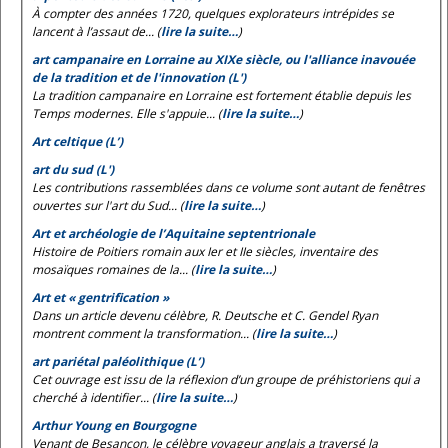
À compter des années 1720, quelques explorateurs intrépides se
lancent à l’assaut de... (
lire la suite…
)
art campanaire en Lorraine au XIXe siècle, ou l'alliance inavouée
de la tradition et de l'innovation (L')
La tradition campanaire en Lorraine est fortement établie depuis les
Temps modernes. Elle s'appuie... (
lire la suite…
)
Art celtique (L’)
art du sud (L')
Les contributions rassemblées dans ce volume sont autant de fenêtres
ouvertes sur l'art du Sud... (
lire la suite…
)
Art et archéologie de l’Aquitaine septentrionale
Histoire de Poitiers romain aux Ier et IIe siècles, inventaire des
mosaïques romaines de la... (
lire la suite…
)
Art et « gentrification »
Dans un article devenu célèbre, R. Deutsche et C. Gendel Ryan
montrent comment la transformation... (
lire la suite…
)
art pariétal paléolithique (L’)
Cet ouvrage est issu de la réflexion d’un groupe de préhistoriens qui a
cherché à identifier... (
lire la suite…
)
Arthur Young en Bourgogne
Venant de Besançon, le célèbre voyageur anglais a traversé la