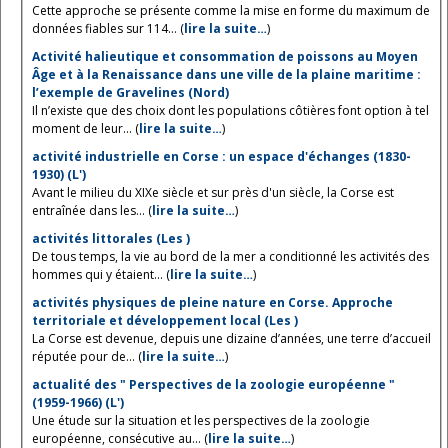
Cette approche se présente comme la mise en forme du maximum de
données fiables sur 114... (
lire la suite…
)
Activité halieutique et consommation de poissons au Moyen
Âge et à la Renaissance dans une ville de la plaine maritime :
l’exemple de Gravelines (Nord)
Il n’existe que des choix dont les populations côtières font option à tel
moment de leur... (
lire la suite…
)
activité industrielle en Corse : un espace d'échanges (1830-
1930) (L')
Avant le milieu du XIXe siècle et sur près d'un siècle, la Corse est
entraînée dans les... (
lire la suite…
)
activités littorales (Les )
De tous temps, la vie au bord de la mer a conditionné les activités des
hommes qui y étaient... (
lire la suite…
)
activités physiques de pleine nature en Corse. Approche
territoriale et développement local (Les )
La Corse est devenue, depuis une dizaine d’années, une terre d’accueil
réputée pour de... (
lire la suite…
)
actualité des " Perspectives de la zoologie européenne "
(1959-1966) (L')
Une étude sur la situation et les perspectives de la zoologie
européenne, consécutive au... (
lire la suite…
)