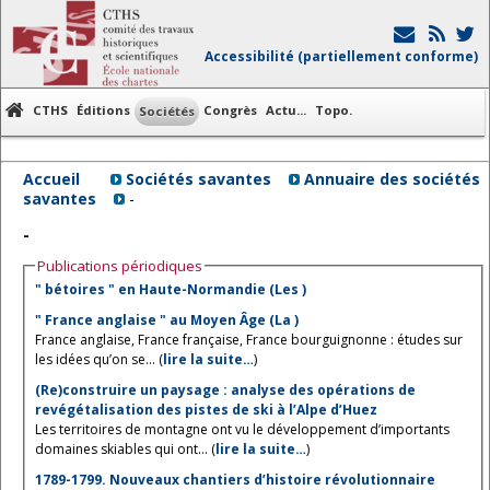
Accessibilité (partiellement conforme)
CTHS
Éditions
Congrès
Actu...
Topo.
Sociétés
Accueil
Sociétés savantes
Annuaire des sociétés
savantes
-
-
Publications périodiques
" bétoires " en Haute-Normandie (Les )
" France anglaise " au Moyen Âge (La )
France anglaise, France française, France bourguignonne : études sur
les idées qu’on se... (
lire la suite…
)
(Re)construire un paysage : analyse des opérations de
revégétalisation des pistes de ski à l’Alpe d’Huez
Les territoires de montagne ont vu le développement d’importants
domaines skiables qui ont... (
lire la suite…
)
1789-1799. Nouveaux chantiers d’histoire révolutionnaire