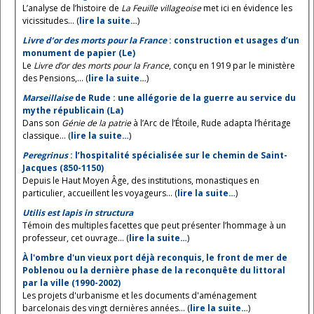
L’analyse de l’histoire de
La Feuille villageoise
met ici en évidence les
vicissitudes... (
lire la suite…
)
Livre d’or des morts pour la France
: construction et usages d’un
monument de papier (Le)
Le
Livre d’or des morts pour la France
, conçu en 1919 par le ministère
des Pensions,... (
lire la suite…
)
Marseillaise
de Rude : une allégorie de la guerre au service du
mythe républicain (La)
Dans son
Génie de la patrie
à l’Arc de l’Étoile, Rude adapta l’héritage
classique... (
lire la suite…
)
Peregrinus
: l’hospitalité spécialisée sur le chemin de Saint-
Jacques (850-1150)
Depuis le Haut Moyen Âge, des institutions, monastiques en
particulier, accueillent les voyageurs... (
lire la suite…
)
Utilis est lapis in structura
Témoin des multiples facettes que peut présenter l’hommage à un
professeur, cet ouvrage... (
lire la suite…
)
À l'ombre d'un vieux port déjà reconquis, le front de mer de
Poblenou ou la dernière phase de la reconquête du littoral
par la ville (1990-2002)
Les projets d'urbanisme et les documents d'aménagement
barcelonais des vingt dernières années... (
lire la suite…
)