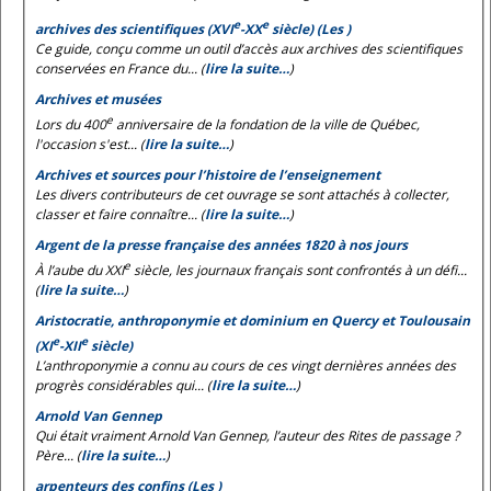
e
e
archives des scientifiques (XVI
-XX
siècle) (Les )
Ce guide, conçu comme un outil d’accès aux archives des scientifiques
conservées en France du... (
lire la suite…
)
Archives et musées
e
Lors du 400
anniversaire de la fondation de la ville de Québec,
l'occasion s'est... (
lire la suite…
)
Archives et sources pour l’histoire de l’enseignement
Les divers contributeurs de cet ouvrage se sont attachés à collecter,
classer et faire connaître... (
lire la suite…
)
Argent de la presse française des années 1820 à nos jours
e
À l’aube du XXI
siècle, les journaux français sont confrontés à un défi...
(
lire la suite…
)
Aristocratie, anthroponymie et dominium en Quercy et Toulousain
e
e
(XI
-XII
siècle)
L’anthroponymie a connu au cours de ces vingt dernières années des
progrès considérables qui... (
lire la suite…
)
Arnold Van Gennep
Qui était vraiment Arnold Van Gennep, l’auteur des
Rites de passage
?
Père... (
lire la suite…
)
arpenteurs des confins (Les )