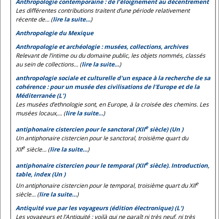
Anthropologie contemporaine : de l’éloignement au décentrement
Les différentes contributions traitent d’une période relativement
récente de... (
lire la suite…
)
Anthropologie du Mexique
Anthropologie et archéologie : musées, collections, archives
Relevant de l’intime ou du domaine public, les objets nommés, classés
au sein de collections... (
lire la suite…
)
anthropologie sociale et culturelle d'un espace à la recherche de sa
cohérence : pour un musée des civilisations de l'Europe et de la
Méditerranée (L')
Les musées d’ethnologie sont, en Europe, à la croisée des chemins. Les
musées locaux,... (
lire la suite…
)
e
antiphonaire cistercien pour le sanctoral (XII
siècle) (Un )
Un antiphonaire cistercien pour le sanctoral, troisième quart du
e
XII
siècle... (
lire la suite…
)
e
antiphonaire cistercien pour le temporal (XII
siècle). Introduction,
table, index (Un )
e
Un antiphonaire cistercien pour le temporal, troisième quart du XII
siècle... (
lire la suite…
)
Antiquité vue par les voyageurs (édition électronique) (L')
Les voyageurs et l’Antiquité : voilà qui ne paraît ni très neuf, ni très