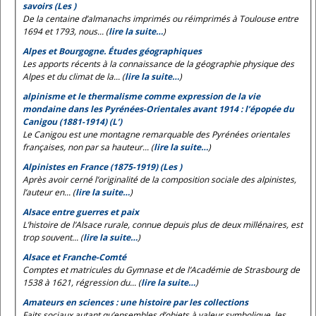
savoirs (Les )
De la centaine d’almanachs imprimés ou réimprimés à Toulouse entre
1694 et 1793, nous... (
lire la suite…
)
Alpes et Bourgogne. Études géographiques
Les apports récents à la connaissance de la géographie physique des
Alpes et du climat de la... (
lire la suite…
)
alpinisme et le thermalisme comme expression de la vie
mondaine dans les Pyrénées-Orientales avant 1914 : l’épopée du
Canigou (1881-1914) (L’)
Le Canigou est une montagne remarquable des Pyrénées orientales
françaises, non par sa hauteur... (
lire la suite…
)
Alpinistes en France (1875-1919) (Les )
Après avoir cerné l’originalité de la composition sociale des alpinistes,
l’auteur en... (
lire la suite…
)
Alsace entre guerres et paix
L’histoire de l’Alsace rurale, connue depuis plus de deux millénaires, est
trop souvent... (
lire la suite…
)
Alsace et Franche-Comté
Comptes et matricules du Gymnase et de l’Académie de Strasbourg de
1538 à 1621, régression du... (
lire la suite…
)
Amateurs en sciences : une histoire par les collections
Faits sociaux autant qu’ensembles d’objets à valeur symbolique, les