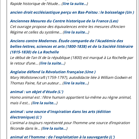
Rapide historique de l’étude... (
lire la suite…
)
ancien droit ecclésiastique perçu en Bas-Poitou : le boisselage (Un )
Anciennes Mesures du Centre historique de la France (Les)
Cet ouvrage propose des équivalences entre les mesures d’Ancien
Régime et celles du système... (
lire la suite…
)
Anciens contre Modernes. Étude comparée de l’Académie des
belles-lettres, sciences et arts (1800-1838) et de la Société littéraire
(1815-1830) de La Rochelle
Le début de l’an IX de la république (1800) est marqué à La Rochelle par
le retour d’une... (
lire la suite…
)
Anglaise défend la Révolution française (Une )
Mary Wollstonecraft (1759-1797), autodidacte liée à William Godwin et
Thomas Paine, fut un auteur... (
lire la suite…
)
animal : un objet d’étude (L')
Homo animal est
: l’être humain appartient lui-même au règne animal,
mais il est... (
lire la suite…
)
animal : une source d’inspiration dans les arts (édition
électronique) (L’)
L’animal a toujours représenté pour l’homme une source d’inspiration
féconde dans le... (
lire la suite…
)
animal et l’homme : de l’exploitation à la sauvegarde (L’)