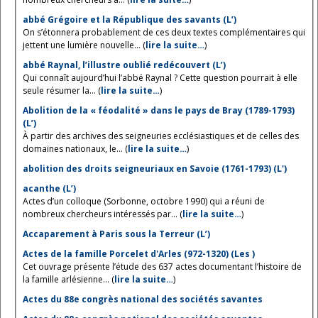
abbé Grégoire et la République des savants (L’)
On s’étonnera probablement de ces deux textes complémentaires qui
jettent une lumière nouvelle... (
lire la suite…
)
abbé Raynal, l’illustre oublié redécouvert (L’)
Qui connaît aujourd’hui l’abbé Raynal ? Cette question pourrait à elle
seule résumer la... (
lire la suite…
)
Abolition de la « féodalité » dans le pays de Bray (1789-1793)
(L’)
À partir des archives des seigneuries ecclésiastiques et de celles des
domaines nationaux, le... (
lire la suite…
)
abolition des droits seigneuriaux en Savoie (1761-1793) (L')
acanthe (L’)
Actes d’un colloque (Sorbonne, octobre 1990) qui a réuni de
nombreux chercheurs intéressés par... (
lire la suite…
)
Accaparement à Paris sous la Terreur (L’)
Actes de la famille Porcelet d'Arles (972-1320) (Les )
Cet ouvrage présente l’étude des 637 actes documentant l’histoire de
la famille arlésienne... (
lire la suite…
)
Actes du 88e congrès national des sociétés savantes