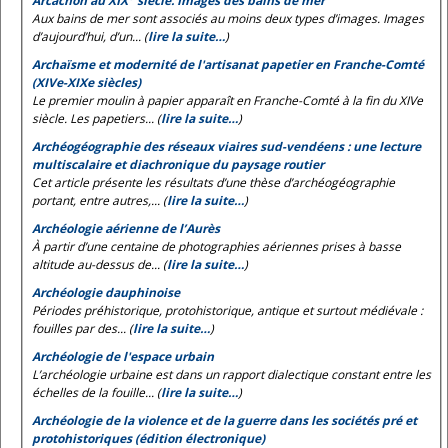
Arcachon au XIX
siècle. Images des bains de mer
Aux bains de mer sont associés au moins deux types d’images. Images
d’aujourd’hui, d’un... (
lire la suite…
)
Archaïsme et modernité de l'artisanat papetier en Franche-Comté
(XIVe-XIXe siècles)
Le premier moulin à papier apparaît en Franche-Comté à la fin du XIVe
siècle. Les papetiers... (
lire la suite…
)
Archéogéographie des réseaux viaires sud-vendéens : une lecture
multiscalaire et diachronique du paysage routier
Cet article présente les résultats d’une thèse d’archéogéographie
portant, entre autres,... (
lire la suite…
)
Archéologie aérienne de l’Aurès
À partir d’une centaine de photographies aériennes prises à basse
altitude au-dessus de... (
lire la suite…
)
Archéologie dauphinoise
Périodes préhistorique, protohistorique, antique et surtout médiévale :
fouilles par des... (
lire la suite…
)
Archéologie de l'espace urbain
L’archéologie urbaine est dans un rapport dialectique constant entre les
échelles de la fouille... (
lire la suite…
)
Archéologie de la violence et de la guerre dans les sociétés pré et
protohistoriques (édition électronique)