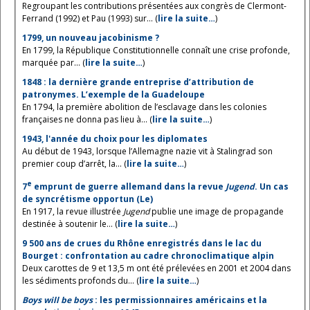
Regroupant les contributions présentées aux congrès de Clermont-
Ferrand (1992) et Pau (1993) sur... (
lire la suite…
)
1799, un nouveau jacobinisme ?
En 1799, la République Constitutionnelle connaît une crise profonde,
marquée par... (
lire la suite…
)
1848 : la dernière grande entreprise d’attribution de
patronymes. L’exemple de la Guadeloupe
En 1794, la première abolition de l’esclavage dans les colonies
françaises ne donna pas lieu à... (
lire la suite…
)
1943, l'année du choix pour les diplomates
Au début de 1943, lorsque l’Allemagne nazie vit à Stalingrad son
premier coup d’arrêt, la... (
lire la suite…
)
e
7
emprunt de guerre allemand dans la revue
Jugend
. Un cas
de syncrétisme opportun (Le)
En 1917, la revue illustrée
Jugend
publie une image de propagande
destinée à soutenir le... (
lire la suite…
)
9 500 ans de crues du Rhône enregistrés dans le lac du
Bourget : confrontation au cadre chronoclimatique alpin
Deux carottes de 9 et 13,5 m ont été prélevées en 2001 et 2004 dans
les sédiments profonds du... (
lire la suite…
)
Boys will be boys
: les permissionnaires américains et la