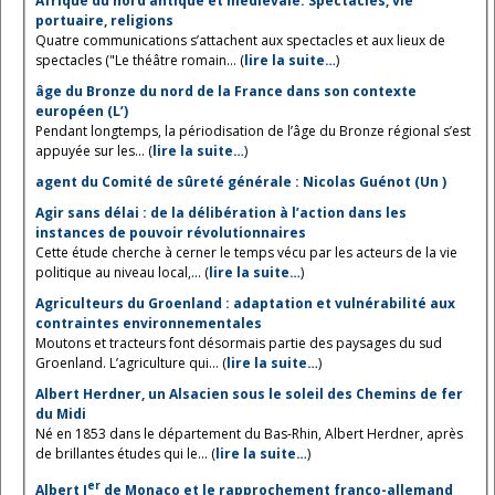
Afrique du nord antique et médiévale. Spectacles, vie
portuaire, religions
Quatre communications s’attachent aux spectacles et aux lieux de
spectacles ("Le théâtre romain... (
lire la suite…
)
âge du Bronze du nord de la France dans son contexte
européen (L’)
Pendant longtemps, la périodisation de l’âge du Bronze régional s’est
appuyée sur les... (
lire la suite…
)
agent du Comité de sûreté générale : Nicolas Guénot (Un )
Agir sans délai : de la délibération à l’action dans les
instances de pouvoir révolutionnaires
Cette étude cherche à cerner le temps vécu par les acteurs de la vie
politique au niveau local,... (
lire la suite…
)
Agriculteurs du Groenland : adaptation et vulnérabilité aux
contraintes environnementales
Moutons et tracteurs font désormais partie des paysages du sud
Groenland. L’agriculture qui... (
lire la suite…
)
Albert Herdner, un Alsacien sous le soleil des Chemins de fer
du Midi
Né en 1853 dans le département du Bas-Rhin, Albert Herdner, après
de brillantes études qui le... (
lire la suite…
)
er
Albert I
de Monaco et le rapprochement franco-allemand