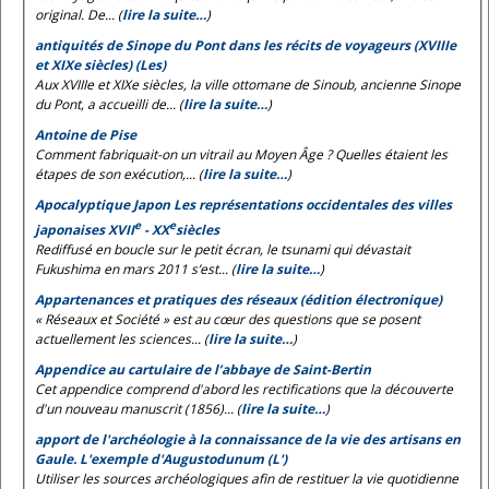
original. De... (
lire la suite…
)
antiquités de Sinope du Pont dans les récits de voyageurs (XVIIIe
et XIXe siècles) (Les)
Aux XVIIIe et XIXe siècles, la ville ottomane de Sinoub, ancienne Sinope
du Pont, a accueilli de... (
lire la suite…
)
Antoine de Pise
Comment fabriquait-on un vitrail au Moyen Âge ? Quelles étaient les
étapes de son exécution,... (
lire la suite…
)
Apocalyptique Japon Les représentations occidentales des villes
e
e
japonaises XVII
- XX
siècles
Rediffusé en boucle sur le petit écran, le tsunami qui dévastait
Fukushima en mars 2011 s’est... (
lire la suite…
)
Appartenances et pratiques des réseaux (édition électronique)
« Réseaux et Société » est au cœur des questions que se posent
actuellement les sciences... (
lire la suite…
)
Appendice au cartulaire de l’abbaye de Saint-Bertin
Cet appendice comprend d'abord les rectifications que la découverte
d'un nouveau manuscrit (1856)... (
lire la suite…
)
apport de l'archéologie à la connaissance de la vie des artisans en
Gaule. L'exemple d'Augustodunum (L')
Utiliser les sources archéologiques afin de restituer la vie quotidienne