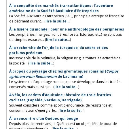
À la conquête des marchés transatlantiques : l’aventure
américaine de la Société Auxiliaire d’Entreprises
La Société Auxiliaire d’Entreprises (SAE), principale entreprise française
de bâtiment durant... (
lire la suite…
)
À la lisière du monde : pour une anthropologie des périphéries
Les périphéries (marges, frontières, forêts, littoraux, etc.) ne sont pas
de simples espaces... (
lire la suite…
)
À la recherche de l'or, de la turquoise, du cèdre et des
parfums précieux
Indissociable de la politique, la religion irrigue toutes les activités de
la société... (
lire la suite…
)
À propos du paysage chez les gromatiques romains (
Corpus
agrimensorum Romanorum
de Lachmann)
Le système de l’arpentage romain, qui se développe dans les traités
conservés mais aussi sur... (
lire la suite…
)
À vélo, les cadets d’Aquitaine : histoire de trois fratries
cyclistes (Lapébie, Verdeun, Darrigade)
Souvent considéré comme sport d’endurance, de résistance et
consommateur d’énergie, le... (
lire la suite…
)
À la rencontre d'un Québec qui bouge
Depuis plus de trente ans, le Québec est un objet d’étude pour de
nombreux chercheurs à... (
lire la suite…
)