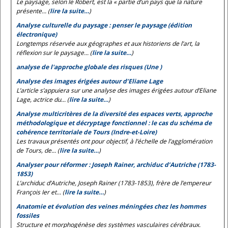
Le paysage, selon le
Robert
, est la « partie d’un pays que la nature
présente... (
lire la suite…
)
Analyse culturelle du paysage : penser le paysage (édition
électronique)
Longtemps réservée aux géographes et aux historiens de l’art, la
réflexion sur le paysage... (
lire la suite…
)
analyse de l'approche globale des risques (Une )
Analyse des images érigées autour d’Eliane Lage
L’article s’appuiera sur une analyse des images érigées autour d’Eliane
Lage, actrice du... (
lire la suite…
)
Analyse multicritères de la diversité des espaces verts, approche
méthodologique et décryptage fonctionnel : le cas du schéma de
cohérence territoriale de Tours (Indre-et-Loire)
Les travaux présentés ont pour objectif, à l’échelle de l’agglomération
de Tours, de... (
lire la suite…
)
Analyser pour réformer : Joseph Rainer, archiduc d’Autriche (1783-
1853)
L’archiduc d’Autriche, Joseph Rainer (1783-1853), frère de l’empereur
François Ier et... (
lire la suite…
)
Anatomie et évolution des veines méningées chez les hommes
fossiles
Structure et morphogénèse des systèmes vasculaires cérébraux.