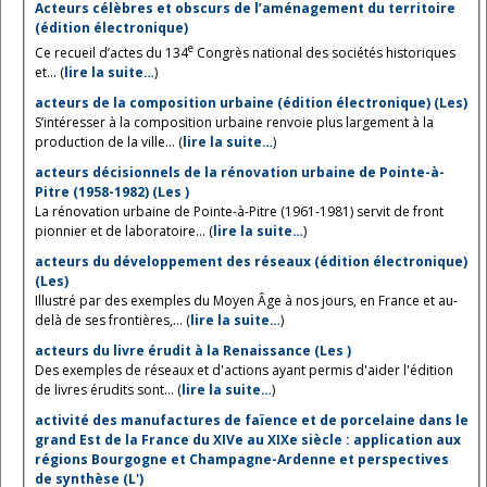
Acteurs célèbres et obscurs de l’aménagement du territoire
(édition électronique)
e
Ce recueil d’actes du 134
Congrès national des sociétés historiques
et... (
lire la suite…
)
acteurs de la composition urbaine (édition électronique) (Les)
S’intéresser à la composition urbaine renvoie plus largement à la
production de la ville... (
lire la suite…
)
acteurs décisionnels de la rénovation urbaine de Pointe-à-
Pitre (1958-1982) (Les )
La rénovation urbaine de Pointe-à-Pitre (1961-1981) servit de front
pionnier et de laboratoire... (
lire la suite…
)
acteurs du développement des réseaux (édition électronique)
(Les)
Illustré par des exemples du Moyen Âge à nos jours, en France et au-
delà de ses frontières,... (
lire la suite…
)
acteurs du livre érudit à la Renaissance (Les )
Des exemples de réseaux et d'actions ayant permis d'aider l'édition
de livres érudits sont... (
lire la suite…
)
activité des manufactures de faïence et de porcelaine dans le
grand Est de la France du XIVe au XIXe siècle : application aux
régions Bourgogne et Champagne-Ardenne et perspectives
de synthèse (L')