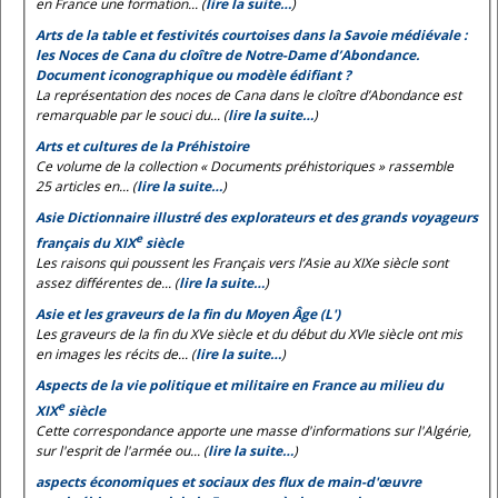
en France une formation... (
lire la suite…
)
Arts de la table et festivités courtoises dans la Savoie médiévale :
les
Noces de Cana
du cloître de Notre-Dame d’Abondance.
Document iconographique ou modèle édifiant ?
La représentation des noces de Cana dans le cloître d’Abondance est
remarquable par le souci du... (
lire la suite…
)
Arts et cultures de la Préhistoire
Ce volume de la collection « Documents préhistoriques » rassemble
25 articles en... (
lire la suite…
)
Asie Dictionnaire illustré des explorateurs et des grands voyageurs
e
français du XIX
siècle
Les raisons qui poussent les Français vers l’Asie au XIXe siècle sont
assez différentes de... (
lire la suite…
)
Asie et les graveurs de la fin du Moyen Âge (L')
Les graveurs de la fin du XVe siècle et du début du XVIe siècle ont mis
en images les récits de... (
lire la suite…
)
Aspects de la vie politique et militaire en France au milieu du
e
XIX
siècle
Cette correspondance apporte une masse d'informations sur l'Algérie,
sur l'esprit de l'armée ou... (
lire la suite…
)
aspects économiques et sociaux des flux de main-d'œuvre