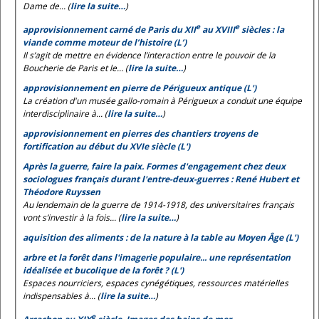
Dame de... (
lire la suite…
)
e
e
approvisionnement carné de Paris du XII
au XVIII
siècles : la
viande comme moteur de l’histoire (L’)
Il s’agit de mettre en évidence l’interaction entre le pouvoir de la
Boucherie de Paris et le... (
lire la suite…
)
approvisionnement en pierre de Périgueux antique (L')
La création d'un musée gallo-romain à Périgueux a conduit une équipe
interdisciplinaire à... (
lire la suite…
)
approvisionnement en pierres des chantiers troyens de
fortification au début du XVIe siècle (L')
Après la guerre, faire la paix. Formes d'engagement chez deux
sociologues français durant l'entre-deux-guerres : René Hubert et
Théodore Ruyssen
Au lendemain de la guerre de 1914-1918, des universitaires français
vont s’investir à la fois... (
lire la suite…
)
aquisition des aliments : de la nature à la table au Moyen Âge (L')
arbre et la forêt dans l'imagerie populaire... une représentation
idéalisée et bucolique de la forêt ? (L')
Espaces nourriciers, espaces cynégétiques, ressources matérielles
indispensables à... (
lire la suite…
)
e