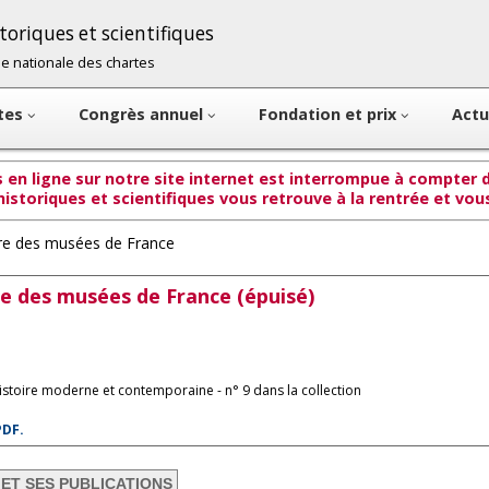
oriques et scientifiques
cole nationale des chartes
ntes
Congrès annuel
Fondation et prix
Actu
en ligne sur notre site internet est interrompue à compter du
istoriques et scientifiques vous retrouve à la rentrée et vo
oire des musées de France
ire des musées de France (épuisé)
histoire moderne et contemporaine - n° 9 dans la collection
PDF.
 ET SES PUBLICATIONS