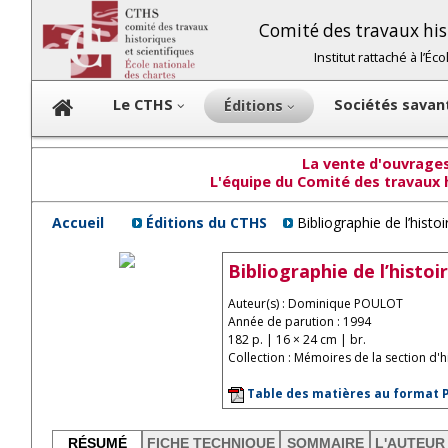
Comité des travaux hist
Institut rattaché à l’É
Le CTHS
Sociétés sava
Éditions
La vente d'ouvrages 
L'équipe du Comité des travaux h
Accueil
Éditions du CTHS
Bibliographie de l’hist
Bibliographie de l’histo
Auteur(s) : Dominique POULOT
Année de parution : 1994
182 p. | 16 × 24 cm | br.
Collection : Mémoires de la section d'
Table des matières au format 
RÉSUMÉ
FICHE TECHNIQUE
SOMMAIRE
L'AUTEUR