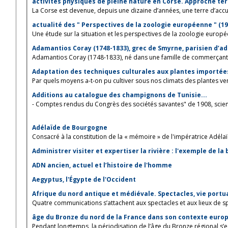
activités physiques de pleine nature en Corse. Approche ter
La Corse est devenue, depuis une dizaine d’années, une terre d’accue
actualité des " Perspectives de la zoologie européenne " (195
Une étude sur la situation et les perspectives de la zoologie europée
Adamantios Coray (1748-1833), grec de Smyrne, parisien d’a
Adamantios Coray (1748-1833), né dans une famille de commerçants e
Adaptation des techniques culturales aux plantes importées
Par quels moyens a-t-on pu cultiver sous nos climats des plantes venu
Additions au catalogue des champignons de Tunisie...
- Comptes rendus du Congrès des sociétés savantes" de 1908, scie
Adélaïde de Bourgogne
Consacré à la constitution de la « mémoire » de l'impératrice Adélaïd
Administrer visiter et expertiser la rivière : l'exemple de la
ADN ancien, actuel et l’histoire de l'homme
Aegyptus, l'Égypte de l'Occident
Afrique du nord antique et médiévale. Spectacles, vie portua
Quatre communications s’attachent aux spectacles et aux lieux de spe
âge du Bronze du nord de la France dans son contexte europ
Pendant longtemps, la périodisation de l’âge du Bronze régional s’es