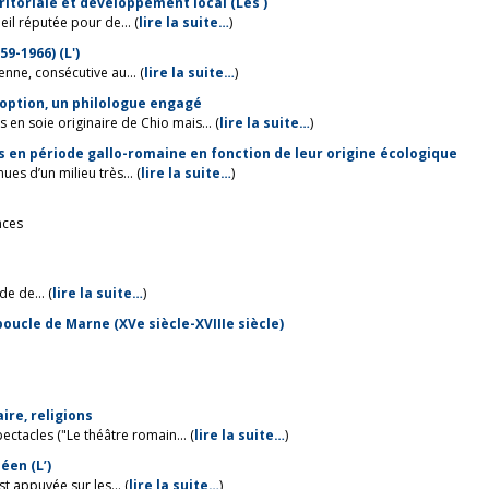
ritoriale et développement local (Les )
il réputée pour de... (
lire la suite…
)
9-1966) (L')
nne, consécutive au... (
lire la suite…
)
doption, un philologue engagé
n soie originaire de Chio mais... (
lire la suite…
)
 en période gallo-romaine en fonction de leur origine écologique
es d’un milieu très... (
lire la suite…
)
nces
e de... (
lire la suite…
)
 boucle de Marne (XVe siècle-XVIIIe siècle)
ire, religions
ctacles ("Le théâtre romain... (
lire la suite…
)
éen (L’)
t appuyée sur les... (
lire la suite…
)