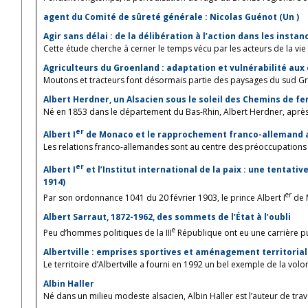
agent du Comité de sûreté générale : Nicolas Guénot (Un )
Agir sans délai : de la délibération à l’action dans les inst
Cette étude cherche à cerner le temps vécu par les acteurs de la vie po
Agriculteurs du Groenland : adaptation et vulnérabilité a
Moutons et tracteurs font désormais partie des paysages du sud Groe
Albert Herdner, un Alsacien sous le soleil des Chemins de fe
Né en 1853 dans le département du Bas-Rhin, Albert Herdner, après de
er
Albert I
de Monaco et le rapprochement franco-allemand 
Les relations franco-allemandes sont au centre des préoccupations in
er
Albert I
et l’Institut international de la paix : une tentati
1914)
er
Par son ordonnance 1041 du 20 février 1903, le prince Albert I
de M
Albert Sarraut, 1872-1962, des sommets de l’État à l’oubli
e
Peu d’hommes politiques de la III
République ont eu une carrière pub
Albertville : emprises sportives et aménagement territorial
Le territoire d’Albertville a fourni en 1992 un bel exemple de la volonté
Albin Haller
Né dans un milieu modeste alsacien, Albin Haller est l’auteur de trava