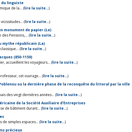
e du linguiste
ique de la... (
lire la suite…
)
vicissitudes... (
lire la suite…
)
’un monument de papier (Le)
 des Pensions,... (
lire la suite…
)
u mythe républicain (La)
classique... (
lire la suite…
)
Jacques (850-1150)
r, accueillent les voyageurs... (
lire la suite…
)
ofesseur, cet ouvrage... (
lire la suite…
)
Poblenou ou la dernière phase de la reconquête du littoral par la ville
s des vingt dernières années... (
lire la suite…
)
ricaine de la Société Auxiliaire d’Entreprises
ise de bâtiment durant... (
lire la suite…
)
ies
as de simples espaces... (
lire la suite…
)
ums précieux