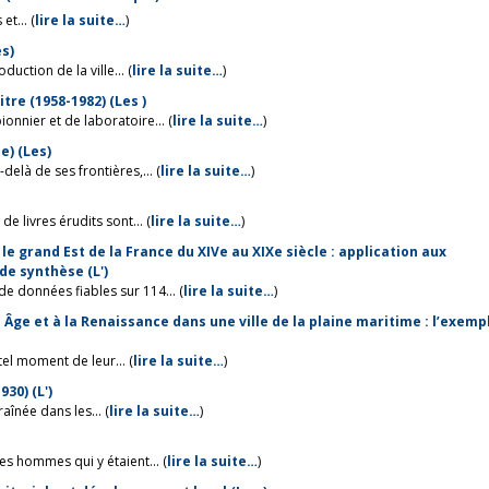
t... (
lire la suite…
)
es)
uction de la ville... (
lire la suite…
)
acteurs décisionnels de la rénovation urbaine de Pointe-à-Pitre (1958-1982) (Les )
onnier et de laboratoire... (
lire la suite…
)
e) (Les)
elà de ses frontières,... (
lire la suite…
)
e livres érudits sont... (
lire la suite…
)
e grand Est de la France du XIVe au XIXe siècle : application aux
e synthèse (L')
données fiables sur 114... (
lire la suite…
)
ge et à la Renaissance dans une ville de la plaine maritime : l’exemp
tel moment de leur... (
lire la suite…
)
30) (L')
aînée dans les... (
lire la suite…
)
es hommes qui y étaient... (
lire la suite…
)