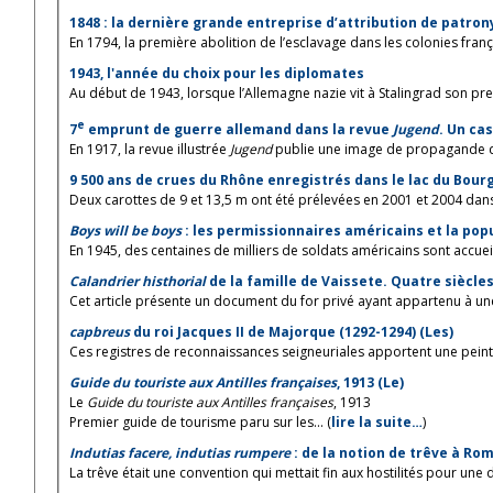
1848 : la dernière grande entreprise d’attribution de patr
En 1794, la première abolition de l’esclavage dans les colonies frança
1943, l'année du choix pour les diplomates
Au début de 1943, lorsque l’Allemagne nazie vit à Stalingrad son premi
e
7
emprunt de guerre allemand dans la revue
Jugend
. Un ca
En 1917, la revue illustrée
Jugend
publie une image de propagande des
9 500 ans de crues du Rhône enregistrés dans le lac du Bour
Deux carottes de 9 et 13,5 m ont été prélevées en 2001 et 2004 dans
Boys will be boys
: les permissionnaires américains et la popu
En 1945, des centaines de milliers de soldats américains sont accueill
Calandrier histhorial
de la famille de Vaissete. Quatre siècles 
Cet article présente un document du for privé ayant appartenu à une 
capbreus
du roi Jacques II de Majorque (1292-1294) (Les)
Ces registres de reconnaissances seigneuriales apportent une peint
Guide du touriste aux Antilles françaises
, 1913 (Le)
Le
Guide du touriste aux Antilles françaises
, 1913
Premier guide de tourisme paru sur les... (
lire la suite…
)
Indutias facere, indutias rumpere
: de la notion de trêve à Ro
La trêve était une convention qui mettait fin aux hostilités pour une du