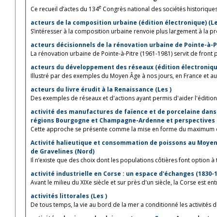
e
Ce recueil d’actes du 134
Congrès national des sociétés historiques e
acteurs de la composition urbaine (édition électronique) (L
S’intéresser à la composition urbaine renvoie plus largement à la prod
La rénovation urbaine de Pointe-à-Pitre (1961-1981) servit de front pi
acteurs du développement des réseaux (édition électroniqu
Illustré par des exemples du Moyen Âge à nos jours, en France et au-d
acteurs du livre érudit à la Renaissance (Les )
Des exemples de réseaux et d'actions ayant permis d'aider l'édition d
activité des manufactures de faïence et de porcelaine dans l
régions Bourgogne et Champagne-Ardenne et perspectives d
Cette approche se présente comme la mise en forme du maximum de 
Activité halieutique et consommation de poissons au Moyen Â
de Gravelines (Nord)
Il n’existe que des choix dont les populations côtières font option à 
activité industrielle en Corse : un espace d'échanges (1830-19
Avant le milieu du XIXe siècle et sur près d'un siècle, la Corse est entr
activités littorales (Les )
De tous temps, la vie au bord de la mer a conditionné les activités d