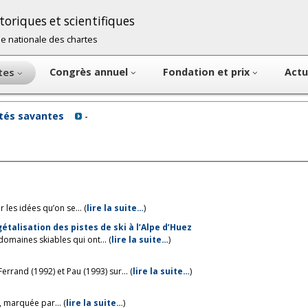
oriques et scientifiques
cole nationale des chartes
Congrès annuel
Fondation et prix
Actu
ntes
étés savantes
-
les idées qu’on se... (
lire la suite…
)
talisation des pistes de ski à l’Alpe d’Huez
omaines skiables qui ont... (
lire la suite…
)
rand (1992) et Pau (1993) sur... (
lire la suite…
)
 marquée par... (
lire la suite…
)