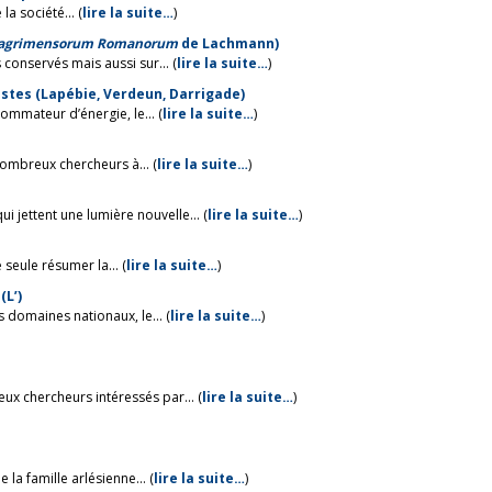
la société... (
lire la suite…
)
 agrimensorum Romanorum
de Lachmann)
conservés mais aussi sur... (
lire la suite…
)
clistes (Lapébie, Verdeun, Darrigade)
mmateur d’énergie, le... (
lire la suite…
)
ombreux chercheurs à... (
lire la suite…
)
jettent une lumière nouvelle... (
lire la suite…
)
 seule résumer la... (
lire la suite…
)
(L’)
s domaines nationaux, le... (
lire la suite…
)
ux chercheurs intéressés par... (
lire la suite…
)
la famille arlésienne... (
lire la suite…
)