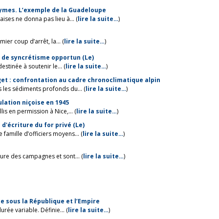
onymes. L’exemple de la Guadeloupe
ises ne donna pas lieu à... (
lire la suite…
)
er coup d’arrêt, la... (
lire la suite…
)
s de syncrétisme opportun (Le)
tinée à soutenir le... (
lire la suite…
)
get : confrontation au cadre chronoclimatique alpin
 les sédiments profonds du... (
lire la suite…
)
lation niçoise en 1945
is en permission à Nice,... (
lire la suite…
)
d'écriture du for privé (Le)
famille d’officiers moyens... (
lire la suite…
)
ure des campagnes et sont... (
lire la suite…
)
me sous la République et l’Empire
rée variable. Définie... (
lire la suite…
)