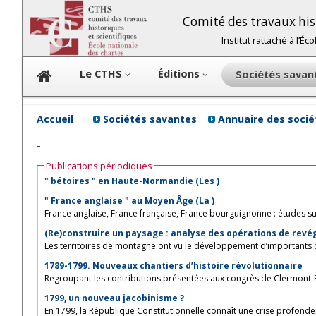
Comité des travaux hist
Institut rattaché à l’É
Le CTHS
Éditions
Sociétés sava
Accueil
Sociétés savantes
Annuaire des soci
-
Publications périodiques
" bétoires " en Haute-Normandie (Les )
" France anglaise " au Moyen Âge (La )
France anglaise, France française, France bourguignonne : études sur 
(Re)construire un paysage : analyse des opérations de revégé
Les territoires de montagne ont vu le développement d’importants d
1789-1799. Nouveaux chantiers d’histoire révolutionnaire
Regroupant les contributions présentées aux congrès de Clermont-Fer
1799, un nouveau jacobinisme ?
En 1799, la République Constitutionnelle connaît une crise profonde,