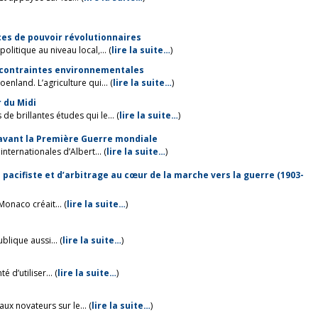
ances de pouvoir révolutionnaires
litique au niveau local,... (
lire la suite…
)
ux contraintes environnementales
nland. L’agriculture qui... (
lire la suite…
)
r du Midi
 brillantes études qui le... (
lire la suite…
)
avant la Première Guerre mondiale
ternationales d’Albert... (
lire la suite…
)
ve pacifiste et d’arbitrage au cœur de la marche vers la guerre (1903-
onaco créait... (
lire la suite…
)
lique aussi... (
lire la suite…
)
 d’utiliser... (
lire la suite…
)
ux novateurs sur le... (
lire la suite…
)