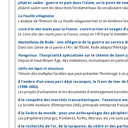
Jihâd
et
salâm
: guerre et paix dans l’islam, ou le point de vu
Jihâd
et
salâm
sont les deux mots fondamentaux du vocabulaire islam
La Feuille villageoise
L’analyse de l’histoire de
La Feuille villageoise
met ici en évidence les 
Livre d’or des morts pour la France
: construction et usages d
Le
Livre d’or des morts pour la France
, conçu en 1919 par le ministère
Marseillaise
de Rude : une allégorie de la guerre au service d
Dans son
Génie de la patrie
à l’Arc de l’Étoile, Rude adapta l’héritage 
Peregrinus
: l’hospitalité spécialisée sur le chemin de Saint-
Depuis le Haut Moyen Âge, des institutions, monastiques en particulie
Utilis est lapis in structura
Témoin des multiples facettes que peut présenter l’hommage à un pr
À l'ombre d'un vieux port déjà reconquis, le front de mer de 
(1990-2002)
Les projets d'urbanisme et les documents d'aménagement barcelonai
À la conquête des marchés transatlantiques : l’aventure amé
La Société Auxiliaire d’Entreprises (SAE), principale entreprise frança
À la lisière du monde : pour une anthropologie des périphér
Les périphéries (marges, frontières, forêts, littoraux, etc.) ne sont p
À la recherche de l'or, de la turquoise, du cèdre et des parf