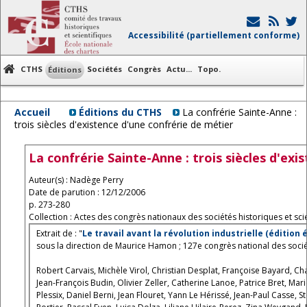
Accessibilité (partiellement conforme)
CTHS
Sociétés
Congrès
Actu...
Topo.
Éditions
Accueil
Éditions du CTHS
La confrérie Sainte-Anne :
trois siècles d'existence d'une confrérie de métier
La confrérie Sainte-Anne : trois siècles d'exi
Auteur(s) : Nadège Perry
Date de parution : 12/12/2006
p. 273-280
Collection : Actes des congrès nationaux des sociétés historiques et scie
Extrait de : "
Le travail avant la révolution industrielle (édition 
sous la direction de Maurice Hamon ; 127e congrès national des sociét
Robert Carvais, Michèle Virol, Christian Desplat, Françoise Bayard, Charlotte Guichard, Michèle Toucas-Bouteau, Dominique Flon, Ania Guini-Skliar,
Jean-François Budin, Olivier Zeller, Catherine Lanoe, Patrice Bret, M
Plessix, Daniel Berni, Jean Flouret, Yann Le Hérissé, Jean-Paul Casse, S