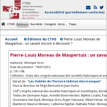
Accessibilité (partiellement conforme)
CTHS
Sociétés
Congrès
Actu...
Topo.
Éditions
Accueil
Éditions du CTHS
Pierre-Louis Moreau de
Maupertuis : un savant encore à découvrir ?
Pierre-Louis Moreau de Maupertuis : un sava
Auteur(s) : Monique Gros
Date de parution : 18/01/2012
p. 191-198
Collection : Actes des congrès nationaux des sociétés historiques et scie
Extrait de : "
Les Oubliés de l'histoire (édition électronique)"
Sous la direction de Régis Bertrand et Jean Duma
e
134
Congrès national des sociétés historiques et scientifiques, Bord
Textes de Germaine Aujac, Armelle Bonin-Kerdon, Mylène Costes, Pasca
Groessens-Van Dyck, Monique Gros, Roger Hanoune, Albert Hesse, Aurore
Mainterot, Maurice Messiez, Catherine Ngefan, Nathalie Pelier, Monique 