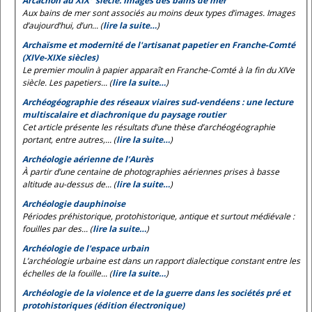
Arcachon au XIX
siècle. Images des bains de mer
Aux bains de mer sont associés au moins deux types d’images. Images
d’aujourd’hui, d’un... (
lire la suite…
)
Archaïsme et modernité de l'artisanat papetier en Franche-Comté
(XIVe-XIXe siècles)
Le premier moulin à papier apparaît en Franche-Comté à la fin du XIVe
siècle. Les papetiers... (
lire la suite…
)
Archéogéographie des réseaux viaires sud-vendéens : une lecture
multiscalaire et diachronique du paysage routier
Cet article présente les résultats d’une thèse d’archéogéographie
portant, entre autres,... (
lire la suite…
)
Archéologie aérienne de l’Aurès
À partir d’une centaine de photographies aériennes prises à basse
altitude au-dessus de... (
lire la suite…
)
Archéologie dauphinoise
Périodes préhistorique, protohistorique, antique et surtout médiévale :
fouilles par des... (
lire la suite…
)
Archéologie de l'espace urbain
L’archéologie urbaine est dans un rapport dialectique constant entre les
échelles de la fouille... (
lire la suite…
)
Archéologie de la violence et de la guerre dans les sociétés pré et
protohistoriques (édition électronique)