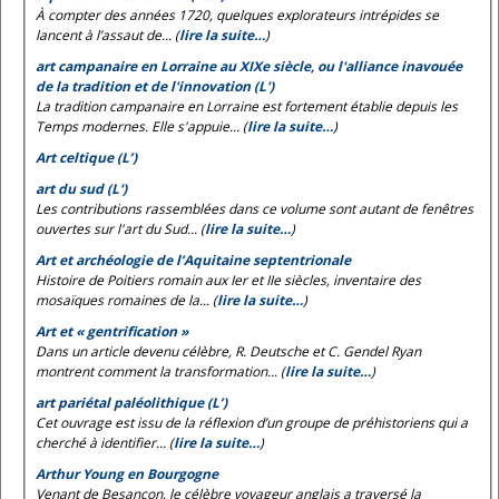
À compter des années 1720, quelques explorateurs intrépides se
lancent à l’assaut de... (
lire la suite…
)
art campanaire en Lorraine au XIXe siècle, ou l'alliance inavouée
de la tradition et de l'innovation (L')
La tradition campanaire en Lorraine est fortement établie depuis les
Temps modernes. Elle s'appuie... (
lire la suite…
)
Art celtique (L’)
art du sud (L')
Les contributions rassemblées dans ce volume sont autant de fenêtres
ouvertes sur l'art du Sud... (
lire la suite…
)
Art et archéologie de l’Aquitaine septentrionale
Histoire de Poitiers romain aux Ier et IIe siècles, inventaire des
mosaïques romaines de la... (
lire la suite…
)
Art et « gentrification »
Dans un article devenu célèbre, R. Deutsche et C. Gendel Ryan
montrent comment la transformation... (
lire la suite…
)
art pariétal paléolithique (L’)
Cet ouvrage est issu de la réflexion d’un groupe de préhistoriens qui a
cherché à identifier... (
lire la suite…
)
Arthur Young en Bourgogne
Venant de Besançon, le célèbre voyageur anglais a traversé la