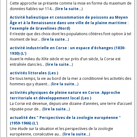
Cette approche se présente comme la mise en forme du maximum de
données fiables sur 114... (
lire la suite…
)
Activité halieutique et consommation de poissons au Moyen
Âge et à la Renaissance dans une ville de la plaine maritime :
l’exemple de Gravelines (Nord)
Il n’existe que des choix dont les populations côtières font option à tel
moment de leur... (
lire la suite…
)
activité industrielle en Corse : un espace d'échanges (1830-
1930) (L')
Avant le milieu du XIXe siècle et sur près d'un siècle, la Corse est
entraînée dans les... (
lire la suite…
)
activités littorales (Les )
De tous temps, la vie au bord de la mer a conditionné les activités des
hommes qui y étaient... (
lire la suite…
)
activités physiques de pleine nature en Corse. Approche
territoriale et développement local (Les )
La Corse est devenue, depuis une dizaine d’années, une terre d’accueil
réputée pour de... (
lire la suite…
)
actualité des " Perspectives de la zoologie européenne "
(1959-1966) (L')
Une étude sur la situation et les perspectives de la zoologie
européenne, consécutive au... (
lire la suite…
)