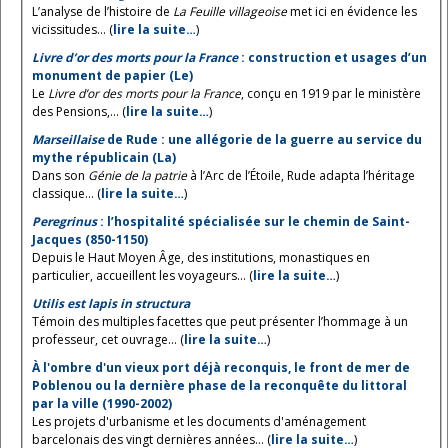
L’analyse de l’histoire de
La Feuille villageoise
met ici en évidence les
vicissitudes... (
lire la suite…
)
Livre d’or des morts pour la France
: construction et usages d’un
monument de papier (Le)
Le
Livre d’or des morts pour la France
, conçu en 1919 par le ministère
des Pensions,... (
lire la suite…
)
Marseillaise
de Rude : une allégorie de la guerre au service du
mythe républicain (La)
Dans son
Génie de la patrie
à l’Arc de l’Étoile, Rude adapta l’héritage
classique... (
lire la suite…
)
Peregrinus
: l’hospitalité spécialisée sur le chemin de Saint-
Jacques (850-1150)
Depuis le Haut Moyen Âge, des institutions, monastiques en
particulier, accueillent les voyageurs... (
lire la suite…
)
Utilis est lapis in structura
Témoin des multiples facettes que peut présenter l’hommage à un
professeur, cet ouvrage... (
lire la suite…
)
À l'ombre d'un vieux port déjà reconquis, le front de mer de
Poblenou ou la dernière phase de la reconquête du littoral
par la ville (1990-2002)
Les projets d'urbanisme et les documents d'aménagement
barcelonais des vingt dernières années... (
lire la suite…
)