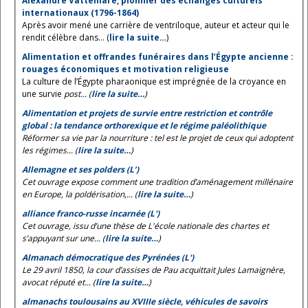
Alexandre Vattemare, pionnier des échanges culturels
internationaux (1796-1864)
Après avoir mené une carrière de ventriloque, auteur et acteur qui le
rendit célèbre dans... (
lire la suite…
)
Alimentation et offrandes funéraires dans l’Égypte ancienne :
rouages économiques et motivation religieuse
La culture de l’Égypte pharaonique est imprégnée de la croyance en
une survie
post... (
lire la suite…
)
Alimentation et projets de survie entre restriction et contrôle
global : la tendance orthorexique et le régime paléolithique
Réformer sa vie par la nourriture : tel est le projet de ceux qui adoptent
les régimes... (
lire la suite…
)
Allemagne et ses polders (L’)
Cet ouvrage expose comment une tradition d’aménagement millénaire
en Europe, la poldérisation,... (
lire la suite…
)
alliance franco-russe incarnée (L')
Cet ouvrage, issu d’une thèse de L'école nationale des chartes et
s’appuyant sur une... (
lire la suite…
)
Almanach démocratique des Pyrénées (L')
Le 29 avril 1850, la cour d’assises de Pau acquittait Jules Lamaignère,
avocat réputé et... (
lire la suite…
)
almanachs toulousains au XVIIIe siècle, véhicules de savoirs