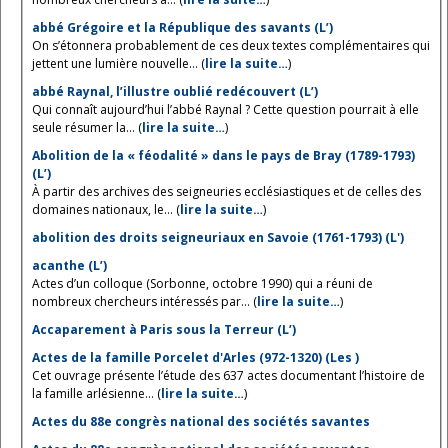
abbé Grégoire et la République des savants (L’)
On s’étonnera probablement de ces deux textes complémentaires qui
jettent une lumière nouvelle... (
lire la suite…
)
abbé Raynal, l’illustre oublié redécouvert (L’)
Qui connaît aujourd’hui l’abbé Raynal ? Cette question pourrait à elle
seule résumer la... (
lire la suite…
)
Abolition de la « féodalité » dans le pays de Bray (1789-1793)
(L’)
À partir des archives des seigneuries ecclésiastiques et de celles des
domaines nationaux, le... (
lire la suite…
)
abolition des droits seigneuriaux en Savoie (1761-1793) (L')
acanthe (L’)
Actes d’un colloque (Sorbonne, octobre 1990) qui a réuni de
nombreux chercheurs intéressés par... (
lire la suite…
)
Accaparement à Paris sous la Terreur (L’)
Actes de la famille Porcelet d'Arles (972-1320) (Les )
Cet ouvrage présente l’étude des 637 actes documentant l’histoire de
la famille arlésienne... (
lire la suite…
)
Actes du 88e congrès national des sociétés savantes