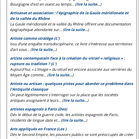
Bourgogne d'est en ouest au temps... (
lire la suite…
)
Artisanat et association : l'épigraphie de la Gaule méridionale et
de la vallée du Rhône
La Gaule méridionale et la vallée du Rhône offrent une documentation
épigraphique abondante sur... (
lire la suite…
)
Artiste comme stratège (L’)
Issu d’une enquête transdisciplinaire, ce livre s’intéresse aux territoires
d’art sous... (
lire la suite…
)
artiste contemporain face à la création du vitrail « religieux » :
rupture ou tradition ? (L')
Aujourd'hui, « L'image » du vitrail est encore associée aux verrières du
Moyen Âge comme... (
lire la suite…
)
Artiste ou artisan : quelques pistes pour aborder ce problème dans
l'Antiquité classique
On peut légitimement s'interroger sur la place que les sociétés
antiques assignaient à leurs... (
lire la suite…
)
artistes espagnols à Paris (Des)
Dès le début de la guerre civile, les artistes espagnols de Paris,
résidents de longue date et... (
lire la suite…
)
Arts appliqués en France (Les )
Dès le Second Empire, les pouvoirs publics se sont préoccupés de créer