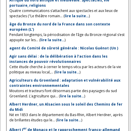
Afrique du nord antique et médiévale. Spectacles, vie
portuaire, religions
Quatre communications s’attachent aux spectacles et aux lieux de
spectacles ("Le théâtre romain... (
lire la suite…
)
âge du Bronze du nord de la France dans son contexte
européen (L’)
Pendant longtemps, la périodisation de l’âge du Bronze régional s’est
appuyée sur les... (
lire la suite…
)
agent du Comité de sûreté générale : Nicolas Guénot (Un )
Agir sans délai : de la délibération à l’action dans les
instances de pouvoir révolutionnaires
Cette étude cherche à cerner le temps vécu par les acteurs de la vie
politique au niveau local,... (
lire la suite…
)
Agriculteurs du Groenland : adaptation et vulnérabilité aux
contraintes environnementales
Moutons et tracteurs font désormais partie des paysages du sud
Groenland. L’agriculture qui... (
lire la suite…
)
Albert Herdner, un Alsacien sous le soleil des Chemins de fer
du Midi
Né en 1853 dans le département du Bas-Rhin, Albert Herdner, après
de brillantes études qui le... (
lire la suite…
)
er
Albert I
de Monaco et le rapprochement franco-allemand