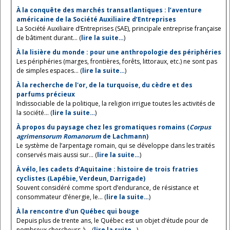
À la conquête des marchés transatlantiques : l’aventure
américaine de la Société Auxiliaire d’Entreprises
La Société Auxiliaire d’Entreprises (SAE), principale entreprise française
de bâtiment durant... (
lire la suite…
)
À la lisière du monde : pour une anthropologie des périphéries
Les périphéries (marges, frontières, forêts, littoraux, etc.) ne sont pas
de simples espaces... (
lire la suite…
)
À la recherche de l'or, de la turquoise, du cèdre et des
parfums précieux
Indissociable de la politique, la religion irrigue toutes les activités de
la société... (
lire la suite…
)
À propos du paysage chez les gromatiques romains (
Corpus
agrimensorum Romanorum
de Lachmann)
Le système de l’arpentage romain, qui se développe dans les traités
conservés mais aussi sur... (
lire la suite…
)
À vélo, les cadets d’Aquitaine : histoire de trois fratries
cyclistes (Lapébie, Verdeun, Darrigade)
Souvent considéré comme sport d’endurance, de résistance et
consommateur d’énergie, le... (
lire la suite…
)
À la rencontre d'un Québec qui bouge
Depuis plus de trente ans, le Québec est un objet d’étude pour de
nombreux chercheurs à... (
lire la suite…
)