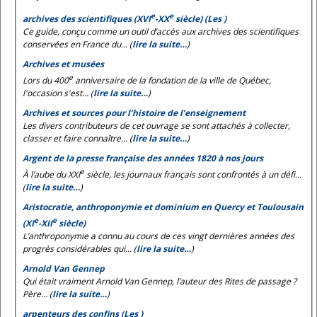
e
e
archives des scientifiques (XVI
-XX
siècle) (Les )
Ce guide, conçu comme un outil d’accès aux archives des scientifiques
conservées en France du... (
lire la suite…
)
Archives et musées
e
Lors du 400
anniversaire de la fondation de la ville de Québec,
l'occasion s'est... (
lire la suite…
)
Archives et sources pour l’histoire de l’enseignement
Les divers contributeurs de cet ouvrage se sont attachés à collecter,
classer et faire connaître... (
lire la suite…
)
Argent de la presse française des années 1820 à nos jours
e
À l’aube du XXI
siècle, les journaux français sont confrontés à un défi...
(
lire la suite…
)
Aristocratie, anthroponymie et dominium en Quercy et Toulousain
e
e
(XI
-XII
siècle)
L’anthroponymie a connu au cours de ces vingt dernières années des
progrès considérables qui... (
lire la suite…
)
Arnold Van Gennep
Qui était vraiment Arnold Van Gennep, l’auteur des
Rites de passage
?
Père... (
lire la suite…
)
arpenteurs des confins (Les )