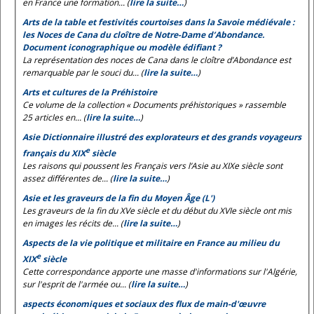
en France une formation... (
lire la suite…
)
Arts de la table et festivités courtoises dans la Savoie médiévale :
les
Noces de Cana
du cloître de Notre-Dame d’Abondance.
Document iconographique ou modèle édifiant ?
La représentation des noces de Cana dans le cloître d’Abondance est
remarquable par le souci du... (
lire la suite…
)
Arts et cultures de la Préhistoire
Ce volume de la collection « Documents préhistoriques » rassemble
25 articles en... (
lire la suite…
)
Asie Dictionnaire illustré des explorateurs et des grands voyageurs
e
français du XIX
siècle
Les raisons qui poussent les Français vers l’Asie au XIXe siècle sont
assez différentes de... (
lire la suite…
)
Asie et les graveurs de la fin du Moyen Âge (L')
Les graveurs de la fin du XVe siècle et du début du XVIe siècle ont mis
en images les récits de... (
lire la suite…
)
Aspects de la vie politique et militaire en France au milieu du
e
XIX
siècle
Cette correspondance apporte une masse d'informations sur l'Algérie,
sur l'esprit de l'armée ou... (
lire la suite…
)
aspects économiques et sociaux des flux de main-d'œuvre