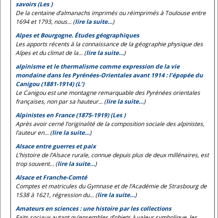
savoirs (Les )
De la centaine d’almanachs imprimés ou réimprimés à Toulouse entre
1694 et 1793, nous... (
lire la suite…
)
Alpes et Bourgogne. Études géographiques
Les apports récents à la connaissance de la géographie physique des
Alpes et du climat de la... (
lire la suite…
)
alpinisme et le thermalisme comme expression de la vie
mondaine dans les Pyrénées-Orientales avant 1914 : l’épopée du
Canigou (1881-1914) (L’)
Le Canigou est une montagne remarquable des Pyrénées orientales
françaises, non par sa hauteur... (
lire la suite…
)
Alpinistes en France (1875-1919) (Les )
Après avoir cerné l’originalité de la composition sociale des alpinistes,
l’auteur en... (
lire la suite…
)
Alsace entre guerres et paix
L’histoire de l’Alsace rurale, connue depuis plus de deux millénaires, est
trop souvent... (
lire la suite…
)
Alsace et Franche-Comté
Comptes et matricules du Gymnase et de l’Académie de Strasbourg de
1538 à 1621, régression du... (
lire la suite…
)
Amateurs en sciences : une histoire par les collections
Faits sociaux autant qu’ensembles d’objets à valeur symbolique, les