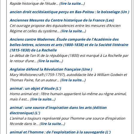
Rapide historique de l’étude... (
lire la suite…
)
ancien droit ecclésiastique perçu en Bas-Poitou : le boisselage (Un )
Anciennes Mesures du Centre historique de la France (Les)
Cet ouvrage propose des équivalences entre les mesures d’Ancien
Régime et celles du système... (
lire la suite…
)
Anciens contre Modernes. Étude comparée de l’Académie des
belles-lettres, sciences et arts (1800-1838) et de la Société littéraire
(1815-1830) de La Rochelle
Le début de l’an IX de la république (1800) est marqué à La Rochelle par
le retour d’une... (
lire la suite…
)
Anglaise défend la Révolution française (Une )
Mary Wollstonecraft (1759-1797), autodidacte liée à William Godwin et
Thomas Paine, fut un auteur... (
lire la suite…
)
animal : un objet d’étude (L')
Homo animal est
: l’être humain appartient lui-même au règne animal,
mais il est... (
lire la suite…
)
animal : une source d’inspiration dans les arts (édition
électronique) (L’)
L’animal a toujours représenté pour l’homme une source d’inspiration
féconde dans le... (
lire la suite…
)
animal et l’homme : de l’exploitation à la sauvegarde (L’)