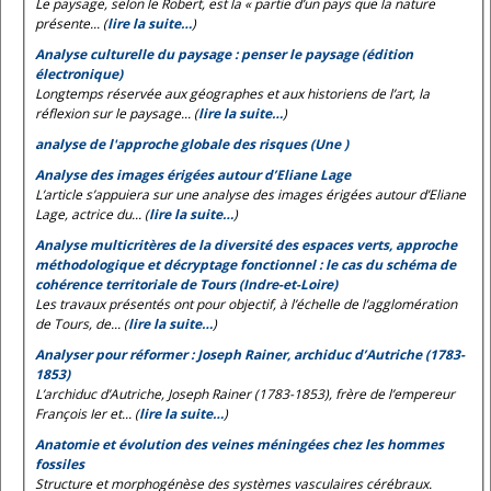
Le paysage, selon le
Robert
, est la « partie d’un pays que la nature
présente... (
lire la suite…
)
Analyse culturelle du paysage : penser le paysage (édition
électronique)
Longtemps réservée aux géographes et aux historiens de l’art, la
réflexion sur le paysage... (
lire la suite…
)
analyse de l'approche globale des risques (Une )
Analyse des images érigées autour d’Eliane Lage
L’article s’appuiera sur une analyse des images érigées autour d’Eliane
Lage, actrice du... (
lire la suite…
)
Analyse multicritères de la diversité des espaces verts, approche
méthodologique et décryptage fonctionnel : le cas du schéma de
cohérence territoriale de Tours (Indre-et-Loire)
Les travaux présentés ont pour objectif, à l’échelle de l’agglomération
de Tours, de... (
lire la suite…
)
Analyser pour réformer : Joseph Rainer, archiduc d’Autriche (1783-
1853)
L’archiduc d’Autriche, Joseph Rainer (1783-1853), frère de l’empereur
François Ier et... (
lire la suite…
)
Anatomie et évolution des veines méningées chez les hommes
fossiles
Structure et morphogénèse des systèmes vasculaires cérébraux.