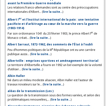
avant la Première Guerre mondiale
Les relations franco-allemandes sont au centre des préoccupations
internationales d’Albert... (
lire la suite…
)
er
Albert I
et l’Institut international de la paix : une tentative
pacifiste et d’arbitrage au cœur de la marche vers la guerre
(1903-1914)
er
Par son ordonnance 1041 du 20 février 1903, le prince Albert I
de
Monaco créait... (
lire la suite…
)
Albert Sarraut, 1872-1962, des sommets de l’État à l’oubli
e
Peu d’hommes politiques de la III
République ont eu une carrière
publique aussi... (
lire la suite…
)
Albertville : emprises sportives et aménagement territorial
Le territoire d’Albertville a fourni en 1992 un bel exemple de la volonté
d’utiliser... (
lire la suite…
)
Albin Haller
Né dans un milieu modeste alsacien, Albin Haller est l’auteur de
travaux novateurs sur le... (
lire la suite…
)
aléas de la transmission (Les )
La question de la transmission sous des formes variées, et selon des
problématiques renouvelées,... (
lire la suite…
)