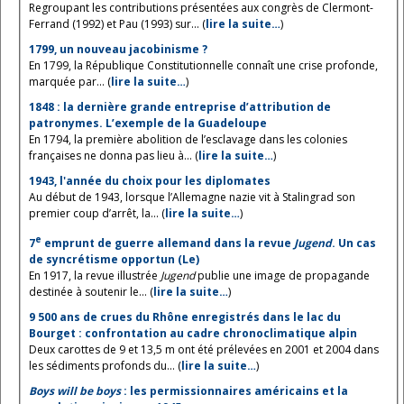
Regroupant les contributions présentées aux congrès de Clermont-
Ferrand (1992) et Pau (1993) sur... (
lire la suite…
)
1799, un nouveau jacobinisme ?
En 1799, la République Constitutionnelle connaît une crise profonde,
marquée par... (
lire la suite…
)
1848 : la dernière grande entreprise d’attribution de
patronymes. L’exemple de la Guadeloupe
En 1794, la première abolition de l’esclavage dans les colonies
françaises ne donna pas lieu à... (
lire la suite…
)
1943, l'année du choix pour les diplomates
Au début de 1943, lorsque l’Allemagne nazie vit à Stalingrad son
premier coup d’arrêt, la... (
lire la suite…
)
e
7
emprunt de guerre allemand dans la revue
Jugend
. Un cas
de syncrétisme opportun (Le)
En 1917, la revue illustrée
Jugend
publie une image de propagande
destinée à soutenir le... (
lire la suite…
)
9 500 ans de crues du Rhône enregistrés dans le lac du
Bourget : confrontation au cadre chronoclimatique alpin
Deux carottes de 9 et 13,5 m ont été prélevées en 2001 et 2004 dans
les sédiments profonds du... (
lire la suite…
)
Boys will be boys
: les permissionnaires américains et la