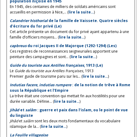
population niçoise en 1945
En 1945, des centaines de milliers de soldats américains sont
accueillis en permission à Nice,... (
lire la suite…
)
Calandrier histhorial
de la famille de Vaissete. Quatre siècles
d'écriture du for privé (Le)
Cet article présente un document du for privé ayant appartenu à une
famille d’officiers moyens... (
lire la suite…
)
capbreus
du roi Jacques II de Majorque (1292-1294) (Les)
Ces registres de reconnaissances seigneuriales apportent une
peinture des campagnes et sont... (
lire la suite…
)
Guide du touriste aux Antilles françaises
, 1913 (Le)
Le
Guide du touriste aux Antilles françaises
, 1913
Premier guide de tourisme paru sur les... (
lire la suite…
)
Indutias facere, indutias rumpere
: de la notion de trêve à Rome
sous la République et l’Empire
La trêve était une convention qui mettait fin aux hostilités pour une
durée variable. Définie... (
lire la suite…
)
Jihâd
et
salâm
: guerre et paix dans l’islam, ou le point de vue
du linguiste
Jihâd
et
salâm
sont les deux mots fondamentaux du vocabulaire
islamique de la... (
lire la suite…
)
La Feuille villageoise