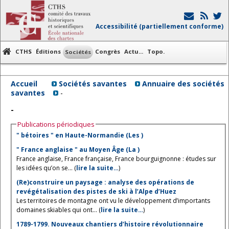
Accessibilité (partiellement conforme)
CTHS
Éditions
Congrès
Actu...
Topo.
Sociétés
Accueil
Sociétés savantes
Annuaire des sociétés
savantes
-
-
Publications périodiques
" bétoires " en Haute-Normandie (Les )
" France anglaise " au Moyen Âge (La )
France anglaise, France française, France bourguignonne : études sur
les idées qu’on se... (
lire la suite…
)
(Re)construire un paysage : analyse des opérations de
revégétalisation des pistes de ski à l’Alpe d’Huez
Les territoires de montagne ont vu le développement d’importants
domaines skiables qui ont... (
lire la suite…
)
1789-1799. Nouveaux chantiers d’histoire révolutionnaire