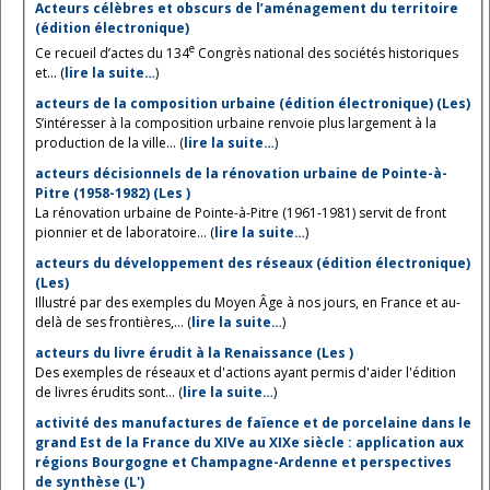
Acteurs célèbres et obscurs de l’aménagement du territoire
(édition électronique)
e
Ce recueil d’actes du 134
Congrès national des sociétés historiques
et... (
lire la suite…
)
acteurs de la composition urbaine (édition électronique) (Les)
S’intéresser à la composition urbaine renvoie plus largement à la
production de la ville... (
lire la suite…
)
acteurs décisionnels de la rénovation urbaine de Pointe-à-
Pitre (1958-1982) (Les )
La rénovation urbaine de Pointe-à-Pitre (1961-1981) servit de front
pionnier et de laboratoire... (
lire la suite…
)
acteurs du développement des réseaux (édition électronique)
(Les)
Illustré par des exemples du Moyen Âge à nos jours, en France et au-
delà de ses frontières,... (
lire la suite…
)
acteurs du livre érudit à la Renaissance (Les )
Des exemples de réseaux et d'actions ayant permis d'aider l'édition
de livres érudits sont... (
lire la suite…
)
activité des manufactures de faïence et de porcelaine dans le
grand Est de la France du XIVe au XIXe siècle : application aux
régions Bourgogne et Champagne-Ardenne et perspectives
de synthèse (L')