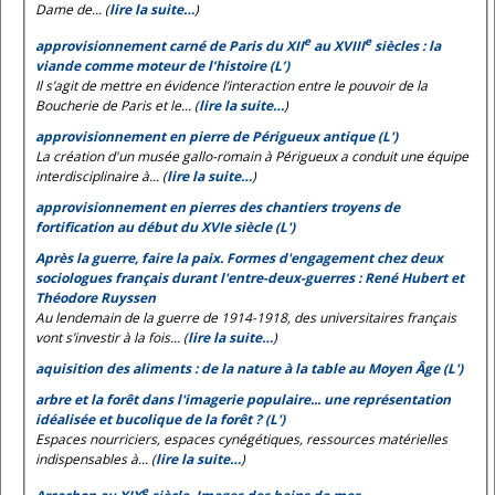
Dame de... (
lire la suite…
)
e
e
approvisionnement carné de Paris du XII
au XVIII
siècles : la
viande comme moteur de l’histoire (L’)
Il s’agit de mettre en évidence l’interaction entre le pouvoir de la
Boucherie de Paris et le... (
lire la suite…
)
approvisionnement en pierre de Périgueux antique (L')
La création d'un musée gallo-romain à Périgueux a conduit une équipe
interdisciplinaire à... (
lire la suite…
)
approvisionnement en pierres des chantiers troyens de
fortification au début du XVIe siècle (L')
Après la guerre, faire la paix. Formes d'engagement chez deux
sociologues français durant l'entre-deux-guerres : René Hubert et
Théodore Ruyssen
Au lendemain de la guerre de 1914-1918, des universitaires français
vont s’investir à la fois... (
lire la suite…
)
aquisition des aliments : de la nature à la table au Moyen Âge (L')
arbre et la forêt dans l'imagerie populaire... une représentation
idéalisée et bucolique de la forêt ? (L')
Espaces nourriciers, espaces cynégétiques, ressources matérielles
indispensables à... (
lire la suite…
)
e