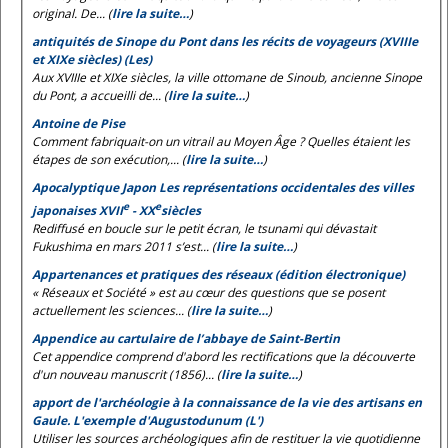
original. De... (
lire la suite…
)
antiquités de Sinope du Pont dans les récits de voyageurs (XVIIIe
et XIXe siècles) (Les)
Aux XVIIIe et XIXe siècles, la ville ottomane de Sinoub, ancienne Sinope
du Pont, a accueilli de... (
lire la suite…
)
Antoine de Pise
Comment fabriquait-on un vitrail au Moyen Âge ? Quelles étaient les
étapes de son exécution,... (
lire la suite…
)
Apocalyptique Japon Les représentations occidentales des villes
e
e
japonaises XVII
- XX
siècles
Rediffusé en boucle sur le petit écran, le tsunami qui dévastait
Fukushima en mars 2011 s’est... (
lire la suite…
)
Appartenances et pratiques des réseaux (édition électronique)
« Réseaux et Société » est au cœur des questions que se posent
actuellement les sciences... (
lire la suite…
)
Appendice au cartulaire de l’abbaye de Saint-Bertin
Cet appendice comprend d'abord les rectifications que la découverte
d'un nouveau manuscrit (1856)... (
lire la suite…
)
apport de l'archéologie à la connaissance de la vie des artisans en
Gaule. L'exemple d'Augustodunum (L')
Utiliser les sources archéologiques afin de restituer la vie quotidienne