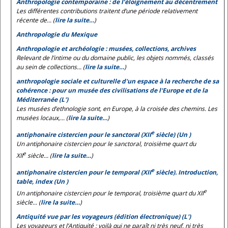
Anthropologie contemporaine : de l’éloignement au décentrement
Les différentes contributions traitent d’une période relativement
récente de... (
lire la suite…
)
Anthropologie du Mexique
Anthropologie et archéologie : musées, collections, archives
Relevant de l’intime ou du domaine public, les objets nommés, classés
au sein de collections... (
lire la suite…
)
anthropologie sociale et culturelle d'un espace à la recherche de sa
cohérence : pour un musée des civilisations de l'Europe et de la
Méditerranée (L')
Les musées d’ethnologie sont, en Europe, à la croisée des chemins. Les
musées locaux,... (
lire la suite…
)
e
antiphonaire cistercien pour le sanctoral (XII
siècle) (Un )
Un antiphonaire cistercien pour le sanctoral, troisième quart du
e
XII
siècle... (
lire la suite…
)
e
antiphonaire cistercien pour le temporal (XII
siècle). Introduction,
table, index (Un )
e
Un antiphonaire cistercien pour le temporal, troisième quart du XII
siècle... (
lire la suite…
)
Antiquité vue par les voyageurs (édition électronique) (L')
Les voyageurs et l’Antiquité : voilà qui ne paraît ni très neuf, ni très