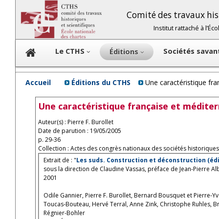
Comité des travaux hist
Institut rattaché à l’É
Le CTHS
Sociétés sava
Éditions
Accueil
Éditions du CTHS
Une caractéristique fran
Une caractéristique française et méditerr
Auteur(s) : Pierre F. Burollet
Date de parution : 19/05/2005
p. 29-36
Collection : Actes des congrès nationaux des sociétés historiques 
Extrait de : "
Les suds. Construction et déconstruction (édi
sous la direction de Claudine Vassas, préface de Jean-Pierre Alb
2001
Odile Gannier, Pierre F. Burollet, Bernard Bousquet et Pierre-Yves Péchoux, Pa
Toucas-Bouteau, Hervé Terral, Anne Zink, Christophe Ruhles, Bruno Berthier, Frédéric Duhart, 
Régnier-Bohler