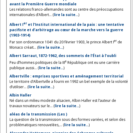
avant la Première Guerre mondiale
Les relations franco-allemandes sont au centre des préoccupations
internationales d’Albert... (
lire la suite…
)
er
Albert I
et l’Institut international de la paix : une tentative
pacifiste et d’arbitrage au cœur de la marche vers la guerre
(1903-1914)
er
Par son ordonnance 1041 du 20 février 1903, le prince Albert I
de
Monaco créait... (
lire la suite…
)
Albert Sarraut, 1872-1962, des sommets de l’État à l’oubli
e
Peu d’hommes politiques de la III
République ont eu une carrière
publique aussi... (
lire la suite…
)
Albertville : emprises sportives et aménagement territorial
Le territoire d’Albertville a fourni en 1992 un bel exemple de la volonté
d’utiliser... (
lire la suite…
)
Albin Haller
Né dans un milieu modeste alsacien, Albin Haller est l’auteur de
travaux novateurs sur le... (
lire la suite…
)
aléas de la transmission (Les )
La question de la transmission sous des formes variées, et selon des
problématiques renouvelées,... (
lire la suite…
)