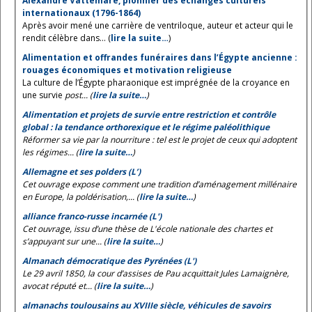
Alexandre Vattemare, pionnier des échanges culturels
internationaux (1796-1864)
Après avoir mené une carrière de ventriloque, auteur et acteur qui le
rendit célèbre dans... (
lire la suite…
)
Alimentation et offrandes funéraires dans l’Égypte ancienne :
rouages économiques et motivation religieuse
La culture de l’Égypte pharaonique est imprégnée de la croyance en
une survie
post... (
lire la suite…
)
Alimentation et projets de survie entre restriction et contrôle
global : la tendance orthorexique et le régime paléolithique
Réformer sa vie par la nourriture : tel est le projet de ceux qui adoptent
les régimes... (
lire la suite…
)
Allemagne et ses polders (L’)
Cet ouvrage expose comment une tradition d’aménagement millénaire
en Europe, la poldérisation,... (
lire la suite…
)
alliance franco-russe incarnée (L')
Cet ouvrage, issu d’une thèse de L'école nationale des chartes et
s’appuyant sur une... (
lire la suite…
)
Almanach démocratique des Pyrénées (L')
Le 29 avril 1850, la cour d’assises de Pau acquittait Jules Lamaignère,
avocat réputé et... (
lire la suite…
)
almanachs toulousains au XVIIIe siècle, véhicules de savoirs