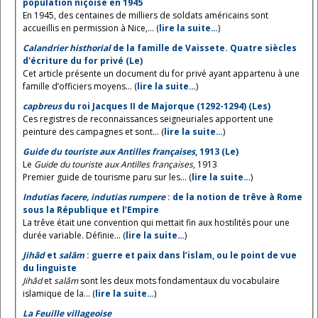
population niçoise en 1945
En 1945, des centaines de milliers de soldats américains sont
accueillis en permission à Nice,... (
lire la suite…
)
Calandrier histhorial
de la famille de Vaissete. Quatre siècles
d'écriture du for privé (Le)
Cet article présente un document du for privé ayant appartenu à une
famille d’officiers moyens... (
lire la suite…
)
capbreus
du roi Jacques II de Majorque (1292-1294) (Les)
Ces registres de reconnaissances seigneuriales apportent une
peinture des campagnes et sont... (
lire la suite…
)
Guide du touriste aux Antilles françaises
, 1913 (Le)
Le
Guide du touriste aux Antilles françaises
, 1913
Premier guide de tourisme paru sur les... (
lire la suite…
)
Indutias facere, indutias rumpere
: de la notion de trêve à Rome
sous la République et l’Empire
La trêve était une convention qui mettait fin aux hostilités pour une
durée variable. Définie... (
lire la suite…
)
Jihâd
et
salâm
: guerre et paix dans l’islam, ou le point de vue
du linguiste
Jihâd
et
salâm
sont les deux mots fondamentaux du vocabulaire
islamique de la... (
lire la suite…
)
La Feuille villageoise