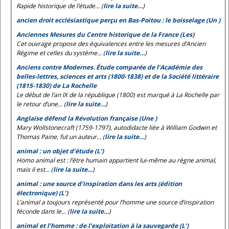
Rapide historique de l’étude... (
lire la suite…
)
ancien droit ecclésiastique perçu en Bas-Poitou : le boisselage (Un )
Anciennes Mesures du Centre historique de la France (Les)
Cet ouvrage propose des équivalences entre les mesures d’Ancien
Régime et celles du système... (
lire la suite…
)
Anciens contre Modernes. Étude comparée de l’Académie des
belles-lettres, sciences et arts (1800-1838) et de la Société littéraire
(1815-1830) de La Rochelle
Le début de l’an IX de la république (1800) est marqué à La Rochelle par
le retour d’une... (
lire la suite…
)
Anglaise défend la Révolution française (Une )
Mary Wollstonecraft (1759-1797), autodidacte liée à William Godwin et
Thomas Paine, fut un auteur... (
lire la suite…
)
animal : un objet d’étude (L')
Homo animal est
: l’être humain appartient lui-même au règne animal,
mais il est... (
lire la suite…
)
animal : une source d’inspiration dans les arts (édition
électronique) (L’)
L’animal a toujours représenté pour l’homme une source d’inspiration
féconde dans le... (
lire la suite…
)
animal et l’homme : de l’exploitation à la sauvegarde (L’)