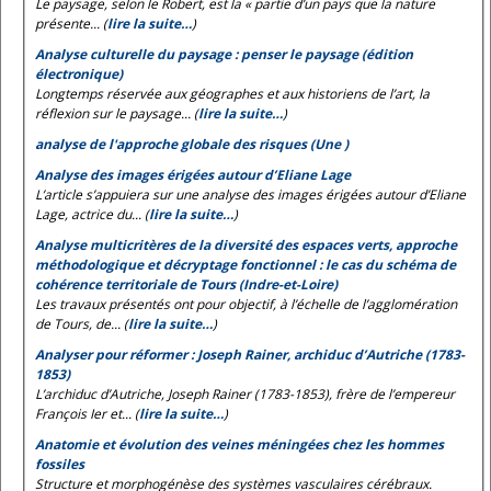
Le paysage, selon le
Robert
, est la « partie d’un pays que la nature
présente... (
lire la suite…
)
Analyse culturelle du paysage : penser le paysage (édition
électronique)
Longtemps réservée aux géographes et aux historiens de l’art, la
réflexion sur le paysage... (
lire la suite…
)
analyse de l'approche globale des risques (Une )
Analyse des images érigées autour d’Eliane Lage
L’article s’appuiera sur une analyse des images érigées autour d’Eliane
Lage, actrice du... (
lire la suite…
)
Analyse multicritères de la diversité des espaces verts, approche
méthodologique et décryptage fonctionnel : le cas du schéma de
cohérence territoriale de Tours (Indre-et-Loire)
Les travaux présentés ont pour objectif, à l’échelle de l’agglomération
de Tours, de... (
lire la suite…
)
Analyser pour réformer : Joseph Rainer, archiduc d’Autriche (1783-
1853)
L’archiduc d’Autriche, Joseph Rainer (1783-1853), frère de l’empereur
François Ier et... (
lire la suite…
)
Anatomie et évolution des veines méningées chez les hommes
fossiles
Structure et morphogénèse des systèmes vasculaires cérébraux.