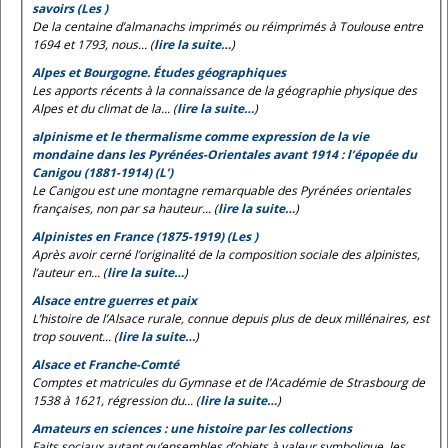
savoirs (Les )
De la centaine d’almanachs imprimés ou réimprimés à Toulouse entre
1694 et 1793, nous... (
lire la suite…
)
Alpes et Bourgogne. Études géographiques
Les apports récents à la connaissance de la géographie physique des
Alpes et du climat de la... (
lire la suite…
)
alpinisme et le thermalisme comme expression de la vie
mondaine dans les Pyrénées-Orientales avant 1914 : l’épopée du
Canigou (1881-1914) (L’)
Le Canigou est une montagne remarquable des Pyrénées orientales
françaises, non par sa hauteur... (
lire la suite…
)
Alpinistes en France (1875-1919) (Les )
Après avoir cerné l’originalité de la composition sociale des alpinistes,
l’auteur en... (
lire la suite…
)
Alsace entre guerres et paix
L’histoire de l’Alsace rurale, connue depuis plus de deux millénaires, est
trop souvent... (
lire la suite…
)
Alsace et Franche-Comté
Comptes et matricules du Gymnase et de l’Académie de Strasbourg de
1538 à 1621, régression du... (
lire la suite…
)
Amateurs en sciences : une histoire par les collections
Faits sociaux autant qu’ensembles d’objets à valeur symbolique, les