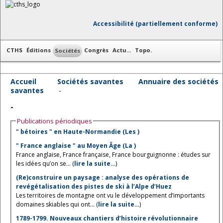
Accessibilité (partiellement conforme)
CTHS
Éditions
Congrès
Actu...
Topo.
Sociétés
Accueil
Sociétés savantes
Annuaire des sociétés
savantes
-
-
Publications périodiques
" bétoires " en Haute-Normandie (Les )
" France anglaise " au Moyen Âge (La )
France anglaise, France française, France bourguignonne : études sur
les idées qu’on se... (
lire la suite…
)
(Re)construire un paysage : analyse des opérations de
revégétalisation des pistes de ski à l’Alpe d’Huez
Les territoires de montagne ont vu le développement d’importants
domaines skiables qui ont... (
lire la suite…
)
1789-1799. Nouveaux chantiers d’histoire révolutionnaire