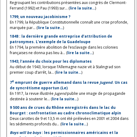
Regroupant les contributions présentées aux congrès de Clermont-
Ferrand (1992) et Pau (1993) sur... (
lire la suite…
)
1799, un nouveau jacobinisme ?
En 1799, la République Constitutionnelle connaît une crise profonde,
marquée par... (
lire la suite…
)
1848 : la dernière grande entreprise d’attribution de
patronymes. L’exemple de la Guadeloupe
En 1794, la première abolition de l’esclavage dans les colonies
françaises ne donna pas lieu à... (
lire la suite…
)
1943, l'année du choix pour les diplomates
Au début de 1943, lorsque l’Allemagne nazie vit à Stalingrad son
premier coup d’arrêt, la... (
lire la suite…
)
e
7
emprunt de guerre allemand dans la revue
Jugend
. Un cas
de syncrétisme opportun (Le)
En 1917, la revue illustrée
Jugend
publie une image de propagande
destinée à soutenir le... (
lire la suite…
)
9 500 ans de crues du Rhône enregistrés dans le lac du
Bourget : confrontation au cadre chronoclimatique alpin
Deux carottes de 9 et 13,5 m ont été prélevées en 2001 et 2004 dans
les sédiments profonds du... (
lire la suite…
)
Boys will be boys
: les permissionnaires américains et la