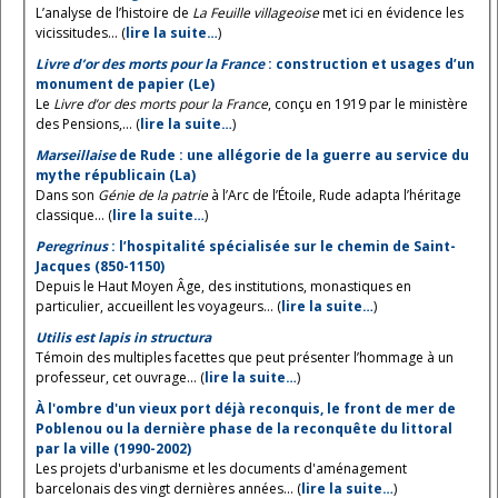
L’analyse de l’histoire de
La Feuille villageoise
met ici en évidence les
vicissitudes... (
lire la suite…
)
Livre d’or des morts pour la France
: construction et usages d’un
monument de papier (Le)
Le
Livre d’or des morts pour la France
, conçu en 1919 par le ministère
des Pensions,... (
lire la suite…
)
Marseillaise
de Rude : une allégorie de la guerre au service du
mythe républicain (La)
Dans son
Génie de la patrie
à l’Arc de l’Étoile, Rude adapta l’héritage
classique... (
lire la suite…
)
Peregrinus
: l’hospitalité spécialisée sur le chemin de Saint-
Jacques (850-1150)
Depuis le Haut Moyen Âge, des institutions, monastiques en
particulier, accueillent les voyageurs... (
lire la suite…
)
Utilis est lapis in structura
Témoin des multiples facettes que peut présenter l’hommage à un
professeur, cet ouvrage... (
lire la suite…
)
À l'ombre d'un vieux port déjà reconquis, le front de mer de
Poblenou ou la dernière phase de la reconquête du littoral
par la ville (1990-2002)
Les projets d'urbanisme et les documents d'aménagement
barcelonais des vingt dernières années... (
lire la suite…
)