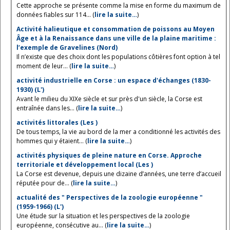
Cette approche se présente comme la mise en forme du maximum de
données fiables sur 114... (
lire la suite…
)
Activité halieutique et consommation de poissons au Moyen
Âge et à la Renaissance dans une ville de la plaine maritime :
l’exemple de Gravelines (Nord)
Il n’existe que des choix dont les populations côtières font option à tel
moment de leur... (
lire la suite…
)
activité industrielle en Corse : un espace d'échanges (1830-
1930) (L')
Avant le milieu du XIXe siècle et sur près d'un siècle, la Corse est
entraînée dans les... (
lire la suite…
)
activités littorales (Les )
De tous temps, la vie au bord de la mer a conditionné les activités des
hommes qui y étaient... (
lire la suite…
)
activités physiques de pleine nature en Corse. Approche
territoriale et développement local (Les )
La Corse est devenue, depuis une dizaine d’années, une terre d’accueil
réputée pour de... (
lire la suite…
)
actualité des " Perspectives de la zoologie européenne "
(1959-1966) (L')
Une étude sur la situation et les perspectives de la zoologie
européenne, consécutive au... (
lire la suite…
)