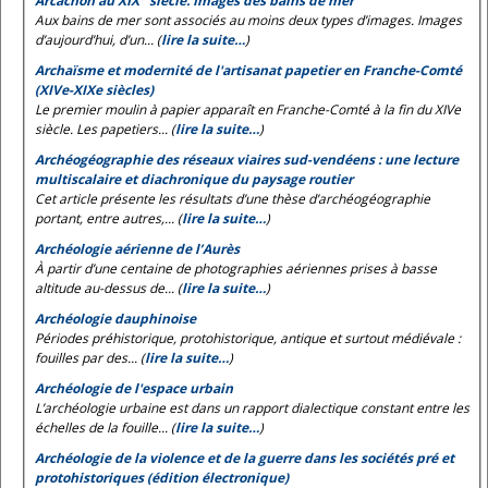
Arcachon au XIX
siècle. Images des bains de mer
Aux bains de mer sont associés au moins deux types d’images. Images
d’aujourd’hui, d’un... (
lire la suite…
)
Archaïsme et modernité de l'artisanat papetier en Franche-Comté
(XIVe-XIXe siècles)
Le premier moulin à papier apparaît en Franche-Comté à la fin du XIVe
siècle. Les papetiers... (
lire la suite…
)
Archéogéographie des réseaux viaires sud-vendéens : une lecture
multiscalaire et diachronique du paysage routier
Cet article présente les résultats d’une thèse d’archéogéographie
portant, entre autres,... (
lire la suite…
)
Archéologie aérienne de l’Aurès
À partir d’une centaine de photographies aériennes prises à basse
altitude au-dessus de... (
lire la suite…
)
Archéologie dauphinoise
Périodes préhistorique, protohistorique, antique et surtout médiévale :
fouilles par des... (
lire la suite…
)
Archéologie de l'espace urbain
L’archéologie urbaine est dans un rapport dialectique constant entre les
échelles de la fouille... (
lire la suite…
)
Archéologie de la violence et de la guerre dans les sociétés pré et
protohistoriques (édition électronique)