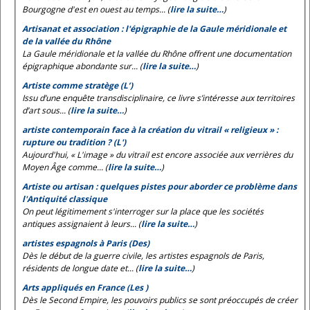
Bourgogne d'est en ouest au temps... (
lire la suite…
)
Artisanat et association : l'épigraphie de la Gaule méridionale et
de la vallée du Rhône
La Gaule méridionale et la vallée du Rhône offrent une documentation
épigraphique abondante sur... (
lire la suite…
)
Artiste comme stratège (L’)
Issu d’une enquête transdisciplinaire, ce livre s’intéresse aux territoires
d’art sous... (
lire la suite…
)
artiste contemporain face à la création du vitrail « religieux » :
rupture ou tradition ? (L')
Aujourd'hui, « L'image » du vitrail est encore associée aux verrières du
Moyen Âge comme... (
lire la suite…
)
Artiste ou artisan : quelques pistes pour aborder ce problème dans
l'Antiquité classique
On peut légitimement s'interroger sur la place que les sociétés
antiques assignaient à leurs... (
lire la suite…
)
artistes espagnols à Paris (Des)
Dès le début de la guerre civile, les artistes espagnols de Paris,
résidents de longue date et... (
lire la suite…
)
Arts appliqués en France (Les )
Dès le Second Empire, les pouvoirs publics se sont préoccupés de créer