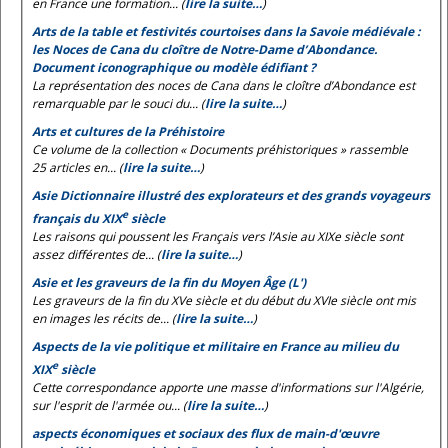
en France une formation... (
lire la suite…
)
Arts de la table et festivités courtoises dans la Savoie médiévale :
les
Noces de Cana
du cloître de Notre-Dame d’Abondance.
Document iconographique ou modèle édifiant ?
La représentation des noces de Cana dans le cloître d’Abondance est
remarquable par le souci du... (
lire la suite…
)
Arts et cultures de la Préhistoire
Ce volume de la collection « Documents préhistoriques » rassemble
25 articles en... (
lire la suite…
)
Asie Dictionnaire illustré des explorateurs et des grands voyageurs
e
français du XIX
siècle
Les raisons qui poussent les Français vers l’Asie au XIXe siècle sont
assez différentes de... (
lire la suite…
)
Asie et les graveurs de la fin du Moyen Âge (L')
Les graveurs de la fin du XVe siècle et du début du XVIe siècle ont mis
en images les récits de... (
lire la suite…
)
Aspects de la vie politique et militaire en France au milieu du
e
XIX
siècle
Cette correspondance apporte une masse d'informations sur l'Algérie,
sur l'esprit de l'armée ou... (
lire la suite…
)
aspects économiques et sociaux des flux de main-d'œuvre