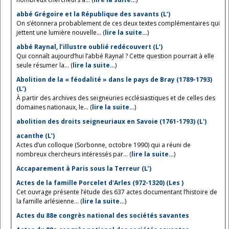
abbé Grégoire et la République des savants (L’)
On s’étonnera probablement de ces deux textes complémentaires qui
jettent une lumière nouvelle... (
lire la suite…
)
abbé Raynal, l’illustre oublié redécouvert (L’)
Qui connaît aujourd’hui l’abbé Raynal ? Cette question pourrait à elle
seule résumer la... (
lire la suite…
)
Abolition de la « féodalité » dans le pays de Bray (1789-1793)
(L’)
À partir des archives des seigneuries ecclésiastiques et de celles des
domaines nationaux, le... (
lire la suite…
)
abolition des droits seigneuriaux en Savoie (1761-1793) (L')
acanthe (L’)
Actes d’un colloque (Sorbonne, octobre 1990) qui a réuni de
nombreux chercheurs intéressés par... (
lire la suite…
)
Accaparement à Paris sous la Terreur (L’)
Actes de la famille Porcelet d'Arles (972-1320) (Les )
Cet ouvrage présente l’étude des 637 actes documentant l’histoire de
la famille arlésienne... (
lire la suite…
)
Actes du 88e congrès national des sociétés savantes