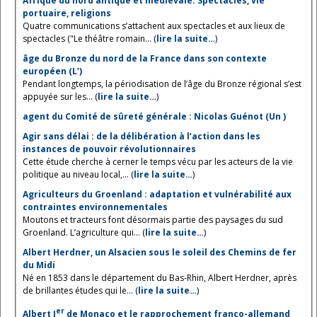
Afrique du nord antique et médiévale. Spectacles, vie
portuaire, religions
Quatre communications s’attachent aux spectacles et aux lieux de
spectacles ("Le théâtre romain... (
lire la suite…
)
âge du Bronze du nord de la France dans son contexte
européen (L’)
Pendant longtemps, la périodisation de l’âge du Bronze régional s’est
appuyée sur les... (
lire la suite…
)
agent du Comité de sûreté générale : Nicolas Guénot (Un )
Agir sans délai : de la délibération à l’action dans les
instances de pouvoir révolutionnaires
Cette étude cherche à cerner le temps vécu par les acteurs de la vie
politique au niveau local,... (
lire la suite…
)
Agriculteurs du Groenland : adaptation et vulnérabilité aux
contraintes environnementales
Moutons et tracteurs font désormais partie des paysages du sud
Groenland. L’agriculture qui... (
lire la suite…
)
Albert Herdner, un Alsacien sous le soleil des Chemins de fer
du Midi
Né en 1853 dans le département du Bas-Rhin, Albert Herdner, après
de brillantes études qui le... (
lire la suite…
)
er
Albert I
de Monaco et le rapprochement franco-allemand