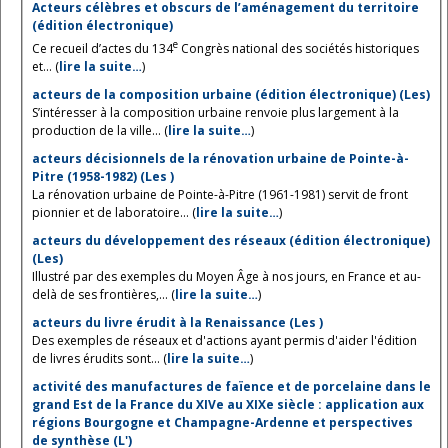
Acteurs célèbres et obscurs de l’aménagement du territoire
(édition électronique)
e
Ce recueil d’actes du 134
Congrès national des sociétés historiques
et... (
lire la suite…
)
acteurs de la composition urbaine (édition électronique) (Les)
S’intéresser à la composition urbaine renvoie plus largement à la
production de la ville... (
lire la suite…
)
acteurs décisionnels de la rénovation urbaine de Pointe-à-
Pitre (1958-1982) (Les )
La rénovation urbaine de Pointe-à-Pitre (1961-1981) servit de front
pionnier et de laboratoire... (
lire la suite…
)
acteurs du développement des réseaux (édition électronique)
(Les)
Illustré par des exemples du Moyen Âge à nos jours, en France et au-
delà de ses frontières,... (
lire la suite…
)
acteurs du livre érudit à la Renaissance (Les )
Des exemples de réseaux et d'actions ayant permis d'aider l'édition
de livres érudits sont... (
lire la suite…
)
activité des manufactures de faïence et de porcelaine dans le
grand Est de la France du XIVe au XIXe siècle : application aux
régions Bourgogne et Champagne-Ardenne et perspectives
de synthèse (L')