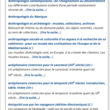
Anthropologie contemporaine : de l’éloignement au décentrement
Les différentes contributions traitent d’une période relativement
récente de... (
lire la suite…
)
Anthropologie du Mexique
Anthropologie et archéologie : musées, collections, archives
Relevant de l’intime ou du domaine public, les objets nommés, classés
au sein de collections... (
lire la suite…
)
anthropologie sociale et culturelle d'un espace à la recherche de sa
cohérence : pour un musée des civilisations de l'Europe et de la
Méditerranée (L')
Les musées d’ethnologie sont, en Europe, à la croisée des chemins. Les
musées locaux,... (
lire la suite…
)
e
antiphonaire cistercien pour le sanctoral (XII
siècle) (Un )
Un antiphonaire cistercien pour le sanctoral, troisième quart du
e
XII
siècle... (
lire la suite…
)
e
antiphonaire cistercien pour le temporal (XII
siècle). Introduction,
table, index (Un )
e
Un antiphonaire cistercien pour le temporal, troisième quart du XII
siècle... (
lire la suite…
)
Antiquité vue par les voyageurs (édition électronique) (L')
Les voyageurs et l’Antiquité : voilà qui ne paraît ni très neuf, ni très