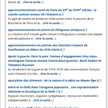
Dame de... (
lire la suite…
)
e
e
approvisionnement carné de Paris du XII
au XVIII
siècles : la
viande comme moteur de l’histoire (L’)
Il s’agit de mettre en évidence l’interaction entre le pouvoir de la
Boucherie de Paris et le... (
lire la suite…
)
approvisionnement en pierre de Périgueux antique (L')
La création d'un musée gallo-romain à Périgueux a conduit une équipe
interdisciplinaire à... (
lire la suite…
)
approvisionnement en pierres des chantiers troyens de
fortification au début du XVIe siècle (L')
Après la guerre, faire la paix. Formes d'engagement chez deux
sociologues français durant l'entre-deux-guerres : René Hubert et
Théodore Ruyssen
Au lendemain de la guerre de 1914-1918, des universitaires français
vont s’investir à la fois... (
lire la suite…
)
aquisition des aliments : de la nature à la table au Moyen Âge (L')
arbre et la forêt dans l'imagerie populaire... une représentation
idéalisée et bucolique de la forêt ? (L')
Espaces nourriciers, espaces cynégétiques, ressources matérielles
indispensables à... (
lire la suite…
)
e