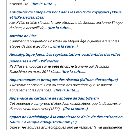
original. De... (
lire la suite…
)
antiquités de Sinope du Pont dans les récits de voyageurs (XVIIIe
et XIXe siècles) (Les)
Aux XVIIIe et XIXe siècles, la ville ottomane de Sinoub, ancienne Sinope
du Pont, a accueilli de... (
lire la suite…
)
Antoine de Pise
Comment fabriquait-on un vitrail au Moyen Âge ? Quelles étaient les
étapes de son exécution,... (
lire la suite…
)
Apocalyptique Japon Les représentations occidentales des villes
e
e
japonaises XVII
- XX
siècles
Rediffusé en boucle sur le petit écran, le tsunami qui dévastait
Fukushima en mars 2011 s’est... (
lire la suite…
)
Appartenances et pratiques des réseaux (édition électronique)
« Réseaux et Société » est au cœur des questions que se posent
actuellement les sciences... (
lire la suite…
)
Appendice au cartulaire de l’abbaye de Saint-Bertin
Cet appendice comprend d'abord les rectifications que la découverte
d'un nouveau manuscrit (1856)... (
lire la suite…
)
apport de l'archéologie à la connaissance de la vie des artisans en
Gaule. L'exemple d'Augustodunum (L')
Utiliser les sources archéologiques afin de restituer la vie quotidienne