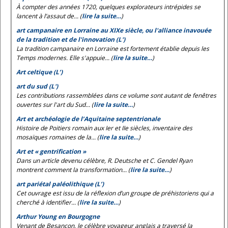
À compter des années 1720, quelques explorateurs intrépides se
lancent à l’assaut de... (
lire la suite…
)
art campanaire en Lorraine au XIXe siècle, ou l'alliance inavouée
de la tradition et de l'innovation (L')
La tradition campanaire en Lorraine est fortement établie depuis les
Temps modernes. Elle s'appuie... (
lire la suite…
)
Art celtique (L’)
art du sud (L')
Les contributions rassemblées dans ce volume sont autant de fenêtres
ouvertes sur l'art du Sud... (
lire la suite…
)
Art et archéologie de l’Aquitaine septentrionale
Histoire de Poitiers romain aux Ier et IIe siècles, inventaire des
mosaïques romaines de la... (
lire la suite…
)
Art et « gentrification »
Dans un article devenu célèbre, R. Deutsche et C. Gendel Ryan
montrent comment la transformation... (
lire la suite…
)
art pariétal paléolithique (L’)
Cet ouvrage est issu de la réflexion d’un groupe de préhistoriens qui a
cherché à identifier... (
lire la suite…
)
Arthur Young en Bourgogne
Venant de Besançon, le célèbre voyageur anglais a traversé la