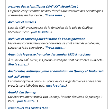
e
e
archives des scientifiques (XVI
-XX
siècle) (Les )
Ce guide, conçu comme un outil d’accès aux archives des scientifiques
conservées en France du... (
lire la suite…
)
Archives et musées
e
Lors du 400
anniversaire de la fondation de la ville de Québec,
l'occasion s'est... (
lire la suite…
)
Archives et sources pour l’histoire de l’enseignement
Les divers contributeurs de cet ouvrage se sont attachés à collecter,
classer et faire connaître... (
lire la suite…
)
Argent de la presse française des années 1820 à nos jours
e
À l’aube du XXI
siècle, les journaux français sont confrontés à un défi...
(
lire la suite…
)
Aristocratie, anthroponymie et dominium en Quercy et Toulousain
e
e
(XI
-XII
siècle)
L’anthroponymie a connu au cours de ces vingt dernières années des
progrès considérables qui... (
lire la suite…
)
Arnold Van Gennep
Qui était vraiment Arnold Van Gennep, l’auteur des
Rites de passage
?
Père... (
lire la suite…
)
arpenteurs des confins (Les )