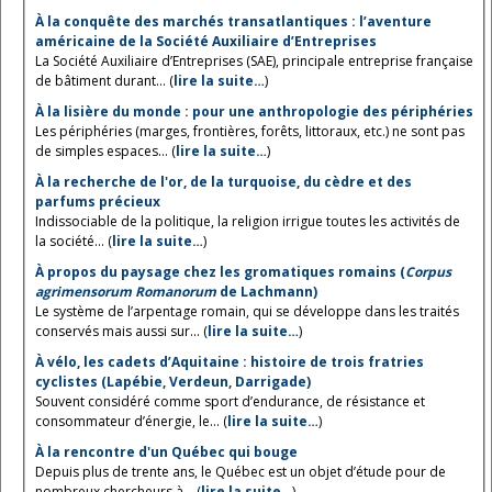
À la conquête des marchés transatlantiques : l’aventure
américaine de la Société Auxiliaire d’Entreprises
La Société Auxiliaire d’Entreprises (SAE), principale entreprise française
de bâtiment durant... (
lire la suite…
)
À la lisière du monde : pour une anthropologie des périphéries
Les périphéries (marges, frontières, forêts, littoraux, etc.) ne sont pas
de simples espaces... (
lire la suite…
)
À la recherche de l'or, de la turquoise, du cèdre et des
parfums précieux
Indissociable de la politique, la religion irrigue toutes les activités de
la société... (
lire la suite…
)
À propos du paysage chez les gromatiques romains (
Corpus
agrimensorum Romanorum
de Lachmann)
Le système de l’arpentage romain, qui se développe dans les traités
conservés mais aussi sur... (
lire la suite…
)
À vélo, les cadets d’Aquitaine : histoire de trois fratries
cyclistes (Lapébie, Verdeun, Darrigade)
Souvent considéré comme sport d’endurance, de résistance et
consommateur d’énergie, le... (
lire la suite…
)
À la rencontre d'un Québec qui bouge
Depuis plus de trente ans, le Québec est un objet d’étude pour de
nombreux chercheurs à... (
lire la suite…
)