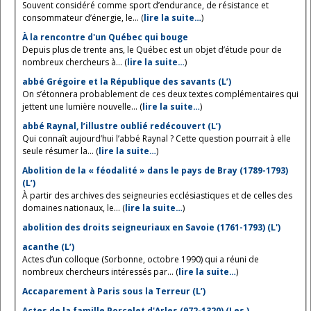
Souvent considéré comme sport d’endurance, de résistance et
consommateur d’énergie, le... (
lire la suite…
)
À la rencontre d'un Québec qui bouge
Depuis plus de trente ans, le Québec est un objet d’étude pour de
nombreux chercheurs à... (
lire la suite…
)
abbé Grégoire et la République des savants (L’)
On s’étonnera probablement de ces deux textes complémentaires qui
jettent une lumière nouvelle... (
lire la suite…
)
abbé Raynal, l’illustre oublié redécouvert (L’)
Qui connaît aujourd’hui l’abbé Raynal ? Cette question pourrait à elle
seule résumer la... (
lire la suite…
)
Abolition de la « féodalité » dans le pays de Bray (1789-1793)
(L’)
À partir des archives des seigneuries ecclésiastiques et de celles des
domaines nationaux, le... (
lire la suite…
)
abolition des droits seigneuriaux en Savoie (1761-1793) (L')
acanthe (L’)
Actes d’un colloque (Sorbonne, octobre 1990) qui a réuni de
nombreux chercheurs intéressés par... (
lire la suite…
)
Accaparement à Paris sous la Terreur (L’)
Actes de la famille Porcelet d'Arles (972-1320) (Les )