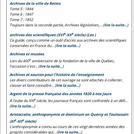
Archives de la ville de Reims
Tome 5 : 1844
Tome 6 : 1847
Tome 7 : 1852
Toujours dans la seconde partie, Archives législatives,... (
lire la suite…
)
e
e
archives des scientifiques (XVI
-XX
siècle) (Les )
Ce guide, conçu comme un outil d’accès aux archives des scientifiques
conservées en France du... (
lire la suite…
)
Archives et musées
e
Lors du 400
anniversaire de la fondation de la ville de Québec,
l'occasion s'est... (
lire la suite…
)
Archives et sources pour l’histoire de l’enseignement
Les divers contributeurs de cet ouvrage se sont attachés à collecter,
classer et faire connaître... (
lire la suite…
)
Argent de la presse française des années 1820 à nos jours
e
À l’aube du XXI
siècle, les journaux français sont confrontés à un défi...
(
lire la suite…
)
Aristocratie, anthroponymie et dominium en Quercy et Toulousain
e
e
(XI
-XII
siècle)
L’anthroponymie a connu au cours de ces vingt dernières années des
progrès considérables qui... (
lire la suite…
)