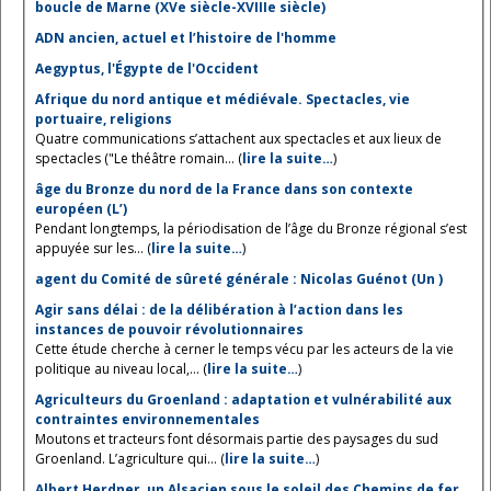
boucle de Marne (XVe siècle-XVIIIe siècle)
ADN ancien, actuel et l’histoire de l'homme
Aegyptus, l'Égypte de l'Occident
Afrique du nord antique et médiévale. Spectacles, vie
portuaire, religions
Quatre communications s’attachent aux spectacles et aux lieux de
spectacles ("Le théâtre romain... (
lire la suite…
)
âge du Bronze du nord de la France dans son contexte
européen (L’)
Pendant longtemps, la périodisation de l’âge du Bronze régional s’est
appuyée sur les... (
lire la suite…
)
agent du Comité de sûreté générale : Nicolas Guénot (Un )
Agir sans délai : de la délibération à l’action dans les
instances de pouvoir révolutionnaires
Cette étude cherche à cerner le temps vécu par les acteurs de la vie
politique au niveau local,... (
lire la suite…
)
Agriculteurs du Groenland : adaptation et vulnérabilité aux
contraintes environnementales
Moutons et tracteurs font désormais partie des paysages du sud
Groenland. L’agriculture qui... (
lire la suite…
)
Albert Herdner, un Alsacien sous le soleil des Chemins de fer