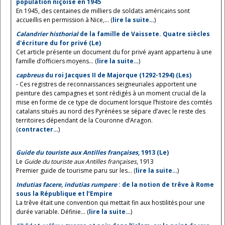
population niçoise en 1945
En 1945, des centaines de milliers de soldats américains sont
accueillis en permission à Nice,... (
lire la suite…
)
Calandrier histhorial
de la famille de Vaissete. Quatre siècles
d'écriture du for privé (Le)
Cet article présente un document du for privé ayant appartenu à une
famille d’officiers moyens... (
lire la suite…
)
capbreus
du roi Jacques II de Majorque (1292-1294) (Les)
- Ces registres de reconnaissances seigneuriales apportent une
peinture des campagnes et sont rédigés à un moment crucial de la
mise en forme de ce type de document lorsque l’histoire des comtés
catalans situés au nord des Pyrénées se sépare d’avec le reste des
territoires dépendant de la Couronne d’Aragon.
(
contracter…
)
Guide du touriste aux Antilles françaises
, 1913 (Le)
Le
Guide du touriste aux Antilles françaises
, 1913
Premier guide de tourisme paru sur les... (
lire la suite…
)
Indutias facere, indutias rumpere
: de la notion de trêve à Rome
sous la République et l’Empire
La trêve était une convention qui mettait fin aux hostilités pour une
durée variable. Définie... (
lire la suite…
)