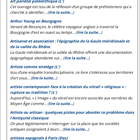
art pariétal paléolithique (L’)
Cet ouvrage est issu de la réflexion d’un groupe de préhistoriens qui a
cherché à identifier... (
lire la suite…
)
Arthur Young en Bourgogne
Venant de Besançon, le célèbre voyageur anglais a traversé la
Bourgogne d'est en ouest au temps... (
lire la suite…
)
Artisanat et association : l'épigraphie de la Gaule méridionale et
de la vallée du Rhône
La Gaule méridionale et la vallée du Rhône offrent une documentation
épigraphique abondante sur... (
lire la suite…
)
Artiste comme stratège (L’)
Issu d’une enquête transdisciplinaire, ce livre s’intéresse aux territoires
d’art sous... (
lire la suite…
)
artiste contemporain face à la création du vitrail « religieux » :
rupture ou tradition ? (L')
Aujourd'hui, « L'image » du vitrail est encore associée aux verrières du
Moyen Âge comme... (
lire la suite…
)
Artiste ou artisan : quelques pistes pour aborder ce problème dans
l'Antiquité classique
On peut légitimement s'interroger sur la place que les sociétés
antiques assignaient à leurs... (
lire la suite…
)
artistes espagnols à Paris (Des)