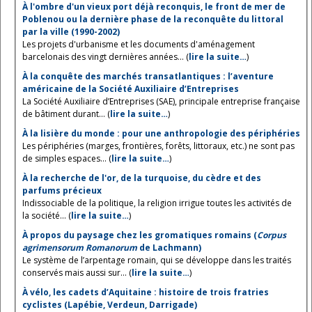
À l'ombre d'un vieux port déjà reconquis, le front de mer de
Poblenou ou la dernière phase de la reconquête du littoral
par la ville (1990-2002)
Les projets d'urbanisme et les documents d'aménagement
barcelonais des vingt dernières années... (
lire la suite…
)
À la conquête des marchés transatlantiques : l’aventure
américaine de la Société Auxiliaire d’Entreprises
La Société Auxiliaire d’Entreprises (SAE), principale entreprise française
de bâtiment durant... (
lire la suite…
)
À la lisière du monde : pour une anthropologie des périphéries
Les périphéries (marges, frontières, forêts, littoraux, etc.) ne sont pas
de simples espaces... (
lire la suite…
)
À la recherche de l'or, de la turquoise, du cèdre et des
parfums précieux
Indissociable de la politique, la religion irrigue toutes les activités de
la société... (
lire la suite…
)
À propos du paysage chez les gromatiques romains (
Corpus
agrimensorum Romanorum
de Lachmann)
Le système de l’arpentage romain, qui se développe dans les traités
conservés mais aussi sur... (
lire la suite…
)
À vélo, les cadets d’Aquitaine : histoire de trois fratries
cyclistes (Lapébie, Verdeun, Darrigade)