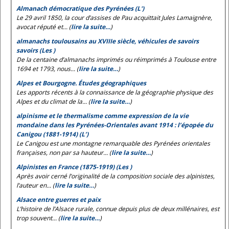
Almanach démocratique des Pyrénées (L')
Le 29 avril 1850, la cour d’assises de Pau acquittait Jules Lamaignère,
avocat réputé et... (
lire la suite…
)
almanachs toulousains au XVIIIe siècle, véhicules de savoirs
savoirs (Les )
De la centaine d’almanachs imprimés ou réimprimés à Toulouse entre
1694 et 1793, nous... (
lire la suite…
)
Alpes et Bourgogne. Études géographiques
Les apports récents à la connaissance de la géographie physique des
Alpes et du climat de la... (
lire la suite…
)
alpinisme et le thermalisme comme expression de la vie
mondaine dans les Pyrénées-Orientales avant 1914 : l’épopée du
Canigou (1881-1914) (L’)
Le Canigou est une montagne remarquable des Pyrénées orientales
françaises, non par sa hauteur... (
lire la suite…
)
Alpinistes en France (1875-1919) (Les )
Après avoir cerné l’originalité de la composition sociale des alpinistes,
l’auteur en... (
lire la suite…
)
Alsace entre guerres et paix
L’histoire de l’Alsace rurale, connue depuis plus de deux millénaires, est
trop souvent... (
lire la suite…
)