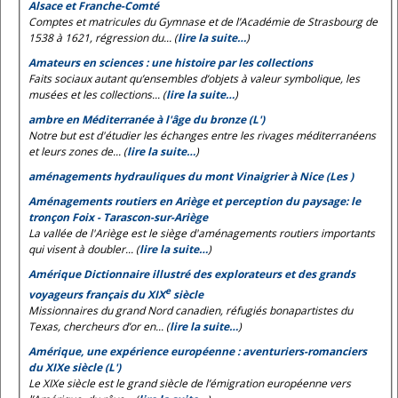
Alsace et Franche-Comté
Comptes et matricules du Gymnase et de l’Académie de Strasbourg de
1538 à 1621, régression du... (
lire la suite…
)
Amateurs en sciences : une histoire par les collections
Faits sociaux autant qu’ensembles d’objets à valeur symbolique, les
musées et les collections... (
lire la suite…
)
ambre en Méditerranée à l'âge du bronze (L')
Notre but est d'étudier les échanges entre les rivages méditerranéens
et leurs zones de... (
lire la suite…
)
aménagements hydrauliques du mont Vinaigrier à Nice (Les )
Aménagements routiers en Ariège et perception du paysage: le
tronçon Foix - Tarascon-sur-Ariège
La vallée de l'Ariège est le siège d'aménagements routiers importants
qui visent à doubler... (
lire la suite…
)
Amérique Dictionnaire illustré des explorateurs et des grands
e
voyageurs français du XIX
siècle
Missionnaires du grand Nord canadien, réfugiés bonapartistes du
Texas, chercheurs d’or en... (
lire la suite…
)
Amérique, une expérience européenne : aventuriers-romanciers
du XIXe siècle (L')
Le XIXe siècle est le grand siècle de l’émigration européenne vers