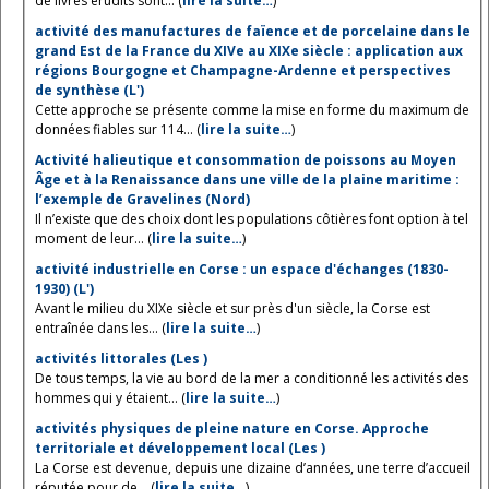
de livres érudits sont... (
lire la suite…
)
activité des manufactures de faïence et de porcelaine dans le
grand Est de la France du XIVe au XIXe siècle : application aux
régions Bourgogne et Champagne-Ardenne et perspectives
de synthèse (L')
Cette approche se présente comme la mise en forme du maximum de
données fiables sur 114... (
lire la suite…
)
Activité halieutique et consommation de poissons au Moyen
Âge et à la Renaissance dans une ville de la plaine maritime :
l’exemple de Gravelines (Nord)
Il n’existe que des choix dont les populations côtières font option à tel
moment de leur... (
lire la suite…
)
activité industrielle en Corse : un espace d'échanges (1830-
1930) (L')
Avant le milieu du XIXe siècle et sur près d'un siècle, la Corse est
entraînée dans les... (
lire la suite…
)
activités littorales (Les )
De tous temps, la vie au bord de la mer a conditionné les activités des
hommes qui y étaient... (
lire la suite…
)
activités physiques de pleine nature en Corse. Approche
territoriale et développement local (Les )
La Corse est devenue, depuis une dizaine d’années, une terre d’accueil
réputée pour de... (
lire la suite…
)