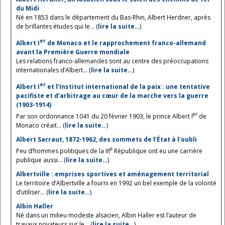
du Midi
Né en 1853 dans le département du Bas-Rhin, Albert Herdner, après
de brillantes études qui le... (
lire la suite…
)
er
Albert I
de Monaco et le rapprochement franco-allemand
avant la Première Guerre mondiale
Les relations franco-allemandes sont au centre des préoccupations
internationales d’Albert... (
lire la suite…
)
er
Albert I
et l’Institut international de la paix : une tentative
pacifiste et d’arbitrage au cœur de la marche vers la guerre
(1903-1914)
er
Par son ordonnance 1041 du 20 février 1903, le prince Albert I
de
Monaco créait... (
lire la suite…
)
Albert Sarraut, 1872-1962, des sommets de l’État à l’oubli
e
Peu d’hommes politiques de la III
République ont eu une carrière
publique aussi... (
lire la suite…
)
Albertville : emprises sportives et aménagement territorial
Le territoire d’Albertville a fourni en 1992 un bel exemple de la volonté
d’utiliser... (
lire la suite…
)
Albin Haller
Né dans un milieu modeste alsacien, Albin Haller est l’auteur de
travaux novateurs sur le... (
lire la suite…
)