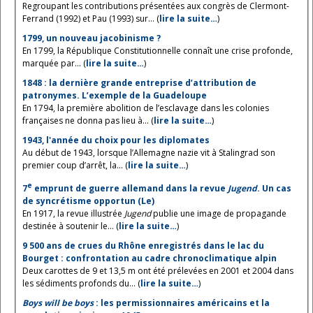
Regroupant les contributions présentées aux congrès de Clermont-
Ferrand (1992) et Pau (1993) sur... (
lire la suite…
)
1799, un nouveau jacobinisme ?
En 1799, la République Constitutionnelle connaît une crise profonde,
marquée par... (
lire la suite…
)
1848 : la dernière grande entreprise d’attribution de
patronymes. L’exemple de la Guadeloupe
En 1794, la première abolition de l’esclavage dans les colonies
françaises ne donna pas lieu à... (
lire la suite…
)
1943, l'année du choix pour les diplomates
Au début de 1943, lorsque l’Allemagne nazie vit à Stalingrad son
premier coup d’arrêt, la... (
lire la suite…
)
e
7
emprunt de guerre allemand dans la revue
Jugend
. Un cas
de syncrétisme opportun (Le)
En 1917, la revue illustrée
Jugend
publie une image de propagande
destinée à soutenir le... (
lire la suite…
)
9 500 ans de crues du Rhône enregistrés dans le lac du
Bourget : confrontation au cadre chronoclimatique alpin
Deux carottes de 9 et 13,5 m ont été prélevées en 2001 et 2004 dans
les sédiments profonds du... (
lire la suite…
)
Boys will be boys
: les permissionnaires américains et la