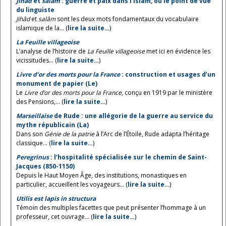
Jihâd
et
salâm
: guerre et paix dans l’islam, ou le point de vue
du linguiste
Jihâd
et
salâm
sont les deux mots fondamentaux du vocabulaire
islamique de la... (
lire la suite…
)
La Feuille villageoise
L’analyse de l’histoire de
La Feuille villageoise
met ici en évidence les
vicissitudes... (
lire la suite…
)
Livre d’or des morts pour la France
: construction et usages d’un
monument de papier (Le)
Le
Livre d’or des morts pour la France
, conçu en 1919 par le ministère
des Pensions,... (
lire la suite…
)
Marseillaise
de Rude : une allégorie de la guerre au service du
mythe républicain (La)
Dans son
Génie de la patrie
à l’Arc de l’Étoile, Rude adapta l’héritage
classique... (
lire la suite…
)
Peregrinus
: l’hospitalité spécialisée sur le chemin de Saint-
Jacques (850-1150)
Depuis le Haut Moyen Âge, des institutions, monastiques en
particulier, accueillent les voyageurs... (
lire la suite…
)
Utilis est lapis in structura
Témoin des multiples facettes que peut présenter l’hommage à un
professeur, cet ouvrage... (
lire la suite…
)