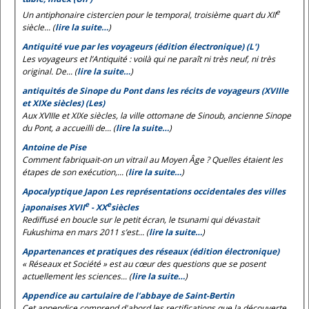
e
Un antiphonaire cistercien pour le temporal, troisième quart du XII
siècle... (
lire la suite…
)
Antiquité vue par les voyageurs (édition électronique) (L')
Les voyageurs et l’Antiquité : voilà qui ne paraît ni très neuf, ni très
original. De... (
lire la suite…
)
antiquités de Sinope du Pont dans les récits de voyageurs (XVIIIe
et XIXe siècles) (Les)
Aux XVIIIe et XIXe siècles, la ville ottomane de Sinoub, ancienne Sinope
du Pont, a accueilli de... (
lire la suite…
)
Antoine de Pise
Comment fabriquait-on un vitrail au Moyen Âge ? Quelles étaient les
étapes de son exécution,... (
lire la suite…
)
Apocalyptique Japon Les représentations occidentales des villes
e
e
japonaises XVII
- XX
siècles
Rediffusé en boucle sur le petit écran, le tsunami qui dévastait
Fukushima en mars 2011 s’est... (
lire la suite…
)
Appartenances et pratiques des réseaux (édition électronique)
« Réseaux et Société » est au cœur des questions que se posent
actuellement les sciences... (
lire la suite…
)
Appendice au cartulaire de l’abbaye de Saint-Bertin
Cet appendice comprend d'abord les rectifications que la découverte