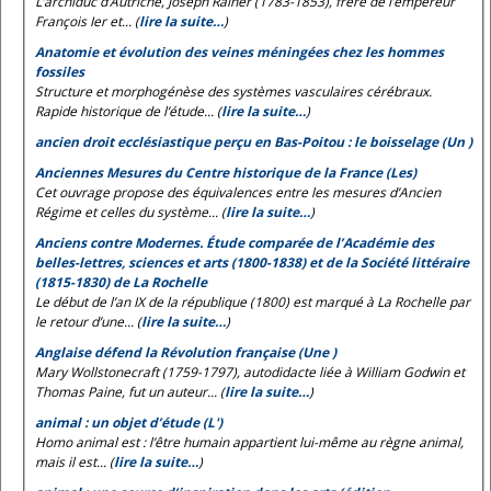
L’archiduc d’Autriche, Joseph Rainer (1783-1853), frère de l’empereur
François Ier et... (
lire la suite…
)
Anatomie et évolution des veines méningées chez les hommes
fossiles
Structure et morphogénèse des systèmes vasculaires cérébraux.
Rapide historique de l’étude... (
lire la suite…
)
ancien droit ecclésiastique perçu en Bas-Poitou : le boisselage (Un )
Anciennes Mesures du Centre historique de la France (Les)
Cet ouvrage propose des équivalences entre les mesures d’Ancien
Régime et celles du système... (
lire la suite…
)
Anciens contre Modernes. Étude comparée de l’Académie des
belles-lettres, sciences et arts (1800-1838) et de la Société littéraire
(1815-1830) de La Rochelle
Le début de l’an IX de la république (1800) est marqué à La Rochelle par
le retour d’une... (
lire la suite…
)
Anglaise défend la Révolution française (Une )
Mary Wollstonecraft (1759-1797), autodidacte liée à William Godwin et
Thomas Paine, fut un auteur... (
lire la suite…
)
animal : un objet d’étude (L')
Homo animal est
: l’être humain appartient lui-même au règne animal,
mais il est... (
lire la suite…
)