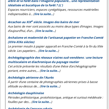
arbre et la forêt dans l'imagerie populaire... une représentation
idéalisée et bucolique de la forêt ? (L')
Espaces nourriciers, espaces cynégétiques, ressources matérielles
indispensables à... (
lire la suite…
)
e
Arcachon au XIX
siècle. Images des bains de mer
Aux bains de mer sont associés au moins deux types d’images. Images
d’aujourd’hui, d’un... (
lire la suite…
)
Archaïsme et modernité de l'artisanat papetier en Franche-Comté
(XIVe-XIXe siècles)
Le premier moulin à papier apparaît en Franche-Comté à la fin du XIVe
siècle. Les papetiers... (
lire la suite…
)
Archéogéographie des réseaux viaires sud-vendéens : une lecture
multiscalaire et diachronique du paysage routier
Cet article présente les résultats d’une thèse d’archéogéographie
portant, entre autres,... (
lire la suite…
)
Archéologie aérienne de l’Aurès
À partir d’une centaine de photographies aériennes prises à basse
altitude au-dessus de... (
lire la suite…
)
Archéologie dauphinoise
Périodes préhistorique, protohistorique, antique et surtout médiévale :
fouilles par des... (
lire la suite…
)
Archéologie de l'espace urbain