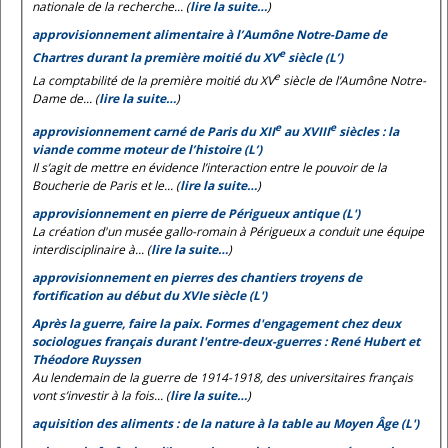
nationale de la recherche... (
lire la suite…
)
approvisionnement alimentaire à l’Aumône Notre-Dame de
e
Chartres durant la première moitié du XV
siècle (L’)
e
La comptabilité de la première moitié du XV
siècle de l’Aumône Notre-
Dame de... (
lire la suite…
)
e
e
approvisionnement carné de Paris du XII
au XVIII
siècles : la
viande comme moteur de l’histoire (L’)
Il s’agit de mettre en évidence l’interaction entre le pouvoir de la
Boucherie de Paris et le... (
lire la suite…
)
approvisionnement en pierre de Périgueux antique (L')
La création d'un musée gallo-romain à Périgueux a conduit une équipe
interdisciplinaire à... (
lire la suite…
)
approvisionnement en pierres des chantiers troyens de
fortification au début du XVIe siècle (L')
Après la guerre, faire la paix. Formes d'engagement chez deux
sociologues français durant l'entre-deux-guerres : René Hubert et
Théodore Ruyssen
Au lendemain de la guerre de 1914-1918, des universitaires français
vont s’investir à la fois... (
lire la suite…
)
aquisition des aliments : de la nature à la table au Moyen Âge (L')