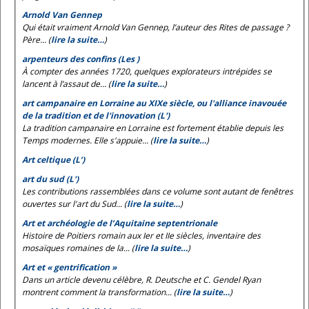
Arnold Van Gennep
Qui était vraiment Arnold Van Gennep, l’auteur des
Rites de passage
?
Père... (
lire la suite…
)
arpenteurs des confins (Les )
À compter des années 1720, quelques explorateurs intrépides se
lancent à l’assaut de... (
lire la suite…
)
art campanaire en Lorraine au XIXe siècle, ou l'alliance inavouée
de la tradition et de l'innovation (L')
La tradition campanaire en Lorraine est fortement établie depuis les
Temps modernes. Elle s'appuie... (
lire la suite…
)
Art celtique (L’)
art du sud (L')
Les contributions rassemblées dans ce volume sont autant de fenêtres
ouvertes sur l'art du Sud... (
lire la suite…
)
Art et archéologie de l’Aquitaine septentrionale
Histoire de Poitiers romain aux Ier et IIe siècles, inventaire des
mosaïques romaines de la... (
lire la suite…
)
Art et « gentrification »
Dans un article devenu célèbre, R. Deutsche et C. Gendel Ryan
montrent comment la transformation... (
lire la suite…
)