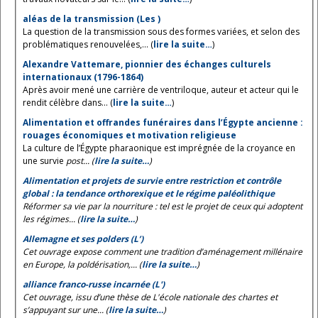
aléas de la transmission (Les )
La question de la transmission sous des formes variées, et selon des
problématiques renouvelées,... (
lire la suite…
)
Alexandre Vattemare, pionnier des échanges culturels
internationaux (1796-1864)
Après avoir mené une carrière de ventriloque, auteur et acteur qui le
rendit célèbre dans... (
lire la suite…
)
Alimentation et offrandes funéraires dans l’Égypte ancienne :
rouages économiques et motivation religieuse
La culture de l’Égypte pharaonique est imprégnée de la croyance en
une survie
post... (
lire la suite…
)
Alimentation et projets de survie entre restriction et contrôle
global : la tendance orthorexique et le régime paléolithique
Réformer sa vie par la nourriture : tel est le projet de ceux qui adoptent
les régimes... (
lire la suite…
)
Allemagne et ses polders (L’)
Cet ouvrage expose comment une tradition d’aménagement millénaire
en Europe, la poldérisation,... (
lire la suite…
)
alliance franco-russe incarnée (L')
Cet ouvrage, issu d’une thèse de L'école nationale des chartes et
s’appuyant sur une... (
lire la suite…
)