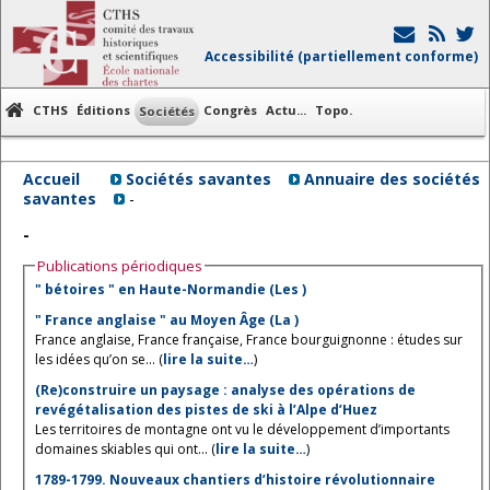
Accessibilité (partiellement conforme)
CTHS
Éditions
Congrès
Actu...
Topo.
Sociétés
Accueil
Sociétés savantes
Annuaire des sociétés
savantes
-
-
Publications périodiques
" bétoires " en Haute-Normandie (Les )
" France anglaise " au Moyen Âge (La )
France anglaise, France française, France bourguignonne : études sur
les idées qu’on se... (
lire la suite…
)
(Re)construire un paysage : analyse des opérations de
revégétalisation des pistes de ski à l’Alpe d’Huez
Les territoires de montagne ont vu le développement d’importants
domaines skiables qui ont... (
lire la suite…
)
1789-1799. Nouveaux chantiers d’histoire révolutionnaire