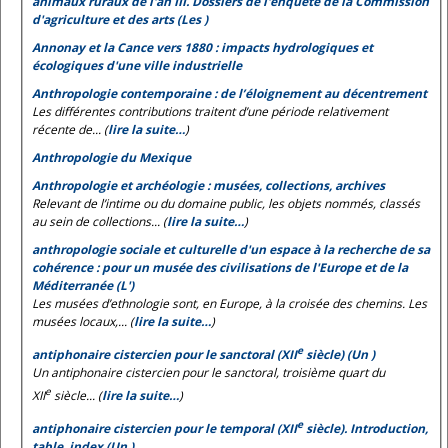
animaux ruraux de l'an III. Dossiers de l'enquête de la Commission
d'agriculture et des arts (Les )
Annonay et la Cance vers 1880 : impacts hydrologiques et
écologiques d'une ville industrielle
Anthropologie contemporaine : de l’éloignement au décentrement
Les différentes contributions traitent d’une période relativement
récente de... (
lire la suite…
)
Anthropologie du Mexique
Anthropologie et archéologie : musées, collections, archives
Relevant de l’intime ou du domaine public, les objets nommés, classés
au sein de collections... (
lire la suite…
)
anthropologie sociale et culturelle d'un espace à la recherche de sa
cohérence : pour un musée des civilisations de l'Europe et de la
Méditerranée (L')
Les musées d’ethnologie sont, en Europe, à la croisée des chemins. Les
musées locaux,... (
lire la suite…
)
e
antiphonaire cistercien pour le sanctoral (XII
siècle) (Un )
Un antiphonaire cistercien pour le sanctoral, troisième quart du
e
XII
siècle... (
lire la suite…
)
e
antiphonaire cistercien pour le temporal (XII
siècle). Introduction,
table, index (Un )