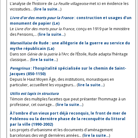
L’analyse de l’histoire de
La Feuille villageoise
met ici en évidence les
vicissitudes... (
lire la suite…
)
Livre d’or des morts pour la France
: construction et usages d’un
monument de papier (Le)
Le
Livre d’or des morts pour la France
, conçu en 1919 par le ministère
des Pensions,... (
lire la suite…
)
Marseillaise
de Rude : une allégorie de la guerre au service du
mythe républicain (La)
Dans son
Génie de la patrie
à l’Arc de l’Étoile, Rude adapta l’héritage
classique... (
lire la suite…
)
Peregrinus
: l’hospitalité spécialisée sur le chemin de Saint-
Jacques (850-1150)
Depuis le Haut Moyen Âge, des institutions, monastiques en
particulier, accueillent les voyageurs... (
lire la suite…
)
Utilis est lapis in structura
Témoin des multiples facettes que peut présenter l’hommage à un
professeur, cet ouvrage... (
lire la suite…
)
À l'ombre d'un vieux port déjà reconquis, le front de mer de
Poblenou ou la dernière phase de la reconquête du littoral
par la ville (1990-2002)
Les projets d'urbanisme et les documents d'aménagement
barcelonais des vingt dernières années... (
lire la suite…
)