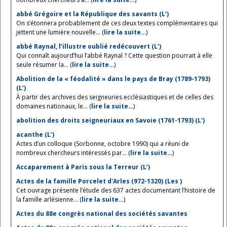
abbé Grégoire et la République des savants (L’)
On s’étonnera probablement de ces deux textes complémentaires qui
jettent une lumière nouvelle... (
lire la suite…
)
abbé Raynal, l’illustre oublié redécouvert (L’)
Qui connaît aujourd’hui l’abbé Raynal ? Cette question pourrait à elle
seule résumer la... (
lire la suite…
)
Abolition de la « féodalité » dans le pays de Bray (1789-1793)
(L’)
À partir des archives des seigneuries ecclésiastiques et de celles des
domaines nationaux, le... (
lire la suite…
)
abolition des droits seigneuriaux en Savoie (1761-1793) (L')
acanthe (L’)
Actes d’un colloque (Sorbonne, octobre 1990) qui a réuni de
nombreux chercheurs intéressés par... (
lire la suite…
)
Accaparement à Paris sous la Terreur (L’)
Actes de la famille Porcelet d'Arles (972-1320) (Les )
Cet ouvrage présente l’étude des 637 actes documentant l’histoire de
la famille arlésienne... (
lire la suite…
)
Actes du 88e congrès national des sociétés savantes