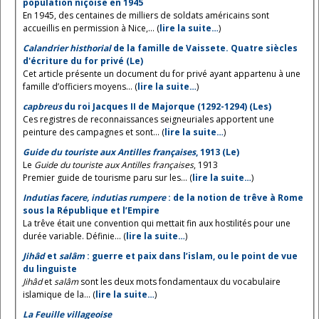
population niçoise en 1945
En 1945, des centaines de milliers de soldats américains sont
accueillis en permission à Nice,... (
lire la suite…
)
Calandrier histhorial
de la famille de Vaissete. Quatre siècles
d'écriture du for privé (Le)
Cet article présente un document du for privé ayant appartenu à une
famille d’officiers moyens... (
lire la suite…
)
capbreus
du roi Jacques II de Majorque (1292-1294) (Les)
Ces registres de reconnaissances seigneuriales apportent une
peinture des campagnes et sont... (
lire la suite…
)
Guide du touriste aux Antilles françaises
, 1913 (Le)
Le
Guide du touriste aux Antilles françaises
, 1913
Premier guide de tourisme paru sur les... (
lire la suite…
)
Indutias facere, indutias rumpere
: de la notion de trêve à Rome
sous la République et l’Empire
La trêve était une convention qui mettait fin aux hostilités pour une
durée variable. Définie... (
lire la suite…
)
Jihâd
et
salâm
: guerre et paix dans l’islam, ou le point de vue
du linguiste
Jihâd
et
salâm
sont les deux mots fondamentaux du vocabulaire
islamique de la... (
lire la suite…
)
La Feuille villageoise