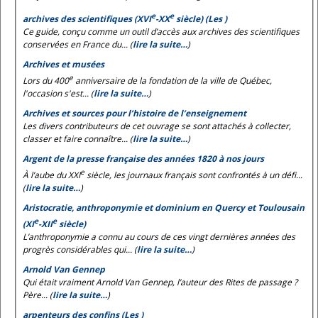
e
e
archives des scientifiques (XVI
-XX
siècle) (Les )
Ce guide, conçu comme un outil d’accès aux archives des scientifiques
conservées en France du... (
lire la suite…
)
Archives et musées
e
Lors du 400
anniversaire de la fondation de la ville de Québec,
l'occasion s'est... (
lire la suite…
)
Archives et sources pour l’histoire de l’enseignement
Les divers contributeurs de cet ouvrage se sont attachés à collecter,
classer et faire connaître... (
lire la suite…
)
Argent de la presse française des années 1820 à nos jours
e
À l’aube du XXI
siècle, les journaux français sont confrontés à un défi...
(
lire la suite…
)
Aristocratie, anthroponymie et dominium en Quercy et Toulousain
e
e
(XI
-XII
siècle)
L’anthroponymie a connu au cours de ces vingt dernières années des
progrès considérables qui... (
lire la suite…
)
Arnold Van Gennep
Qui était vraiment Arnold Van Gennep, l’auteur des
Rites de passage
?
Père... (
lire la suite…
)
arpenteurs des confins (Les )