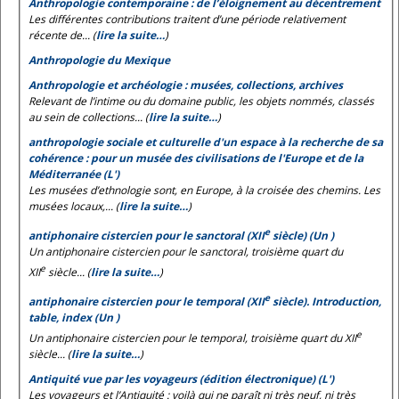
Anthropologie contemporaine : de l’éloignement au décentrement
Les différentes contributions traitent d’une période relativement
récente de... (
lire la suite…
)
Anthropologie du Mexique
Anthropologie et archéologie : musées, collections, archives
Relevant de l’intime ou du domaine public, les objets nommés, classés
au sein de collections... (
lire la suite…
)
anthropologie sociale et culturelle d'un espace à la recherche de sa
cohérence : pour un musée des civilisations de l'Europe et de la
Méditerranée (L')
Les musées d’ethnologie sont, en Europe, à la croisée des chemins. Les
musées locaux,... (
lire la suite…
)
e
antiphonaire cistercien pour le sanctoral (XII
siècle) (Un )
Un antiphonaire cistercien pour le sanctoral, troisième quart du
e
XII
siècle... (
lire la suite…
)
e
antiphonaire cistercien pour le temporal (XII
siècle). Introduction,
table, index (Un )
e
Un antiphonaire cistercien pour le temporal, troisième quart du XII
siècle... (
lire la suite…
)
Antiquité vue par les voyageurs (édition électronique) (L')
Les voyageurs et l’Antiquité : voilà qui ne paraît ni très neuf, ni très