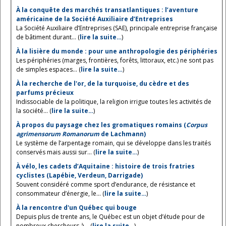
À la conquête des marchés transatlantiques : l’aventure
américaine de la Société Auxiliaire d’Entreprises
La Société Auxiliaire d’Entreprises (SAE), principale entreprise française
de bâtiment durant... (
lire la suite…
)
À la lisière du monde : pour une anthropologie des périphéries
Les périphéries (marges, frontières, forêts, littoraux, etc.) ne sont pas
de simples espaces... (
lire la suite…
)
À la recherche de l'or, de la turquoise, du cèdre et des
parfums précieux
Indissociable de la politique, la religion irrigue toutes les activités de
la société... (
lire la suite…
)
À propos du paysage chez les gromatiques romains (
Corpus
agrimensorum Romanorum
de Lachmann)
Le système de l’arpentage romain, qui se développe dans les traités
conservés mais aussi sur... (
lire la suite…
)
À vélo, les cadets d’Aquitaine : histoire de trois fratries
cyclistes (Lapébie, Verdeun, Darrigade)
Souvent considéré comme sport d’endurance, de résistance et
consommateur d’énergie, le... (
lire la suite…
)
À la rencontre d'un Québec qui bouge
Depuis plus de trente ans, le Québec est un objet d’étude pour de
nombreux chercheurs à... (
lire la suite…
)