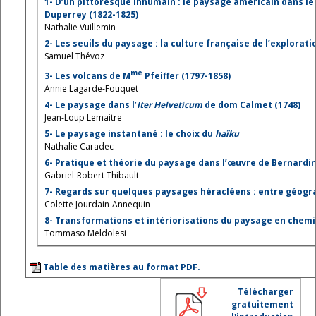
1- D’un pittoresque inhumain : le paysage américain dans l
Duperrey (1822-1825)
Nathalie Vuillemin
2- Les seuils du paysage : la culture française de l’explorati
Samuel Thévoz
me
3- Les volcans de M
Pfeiffer (1797-1858)
Annie Lagarde-Fouquet
4- Le paysage dans l’
Iter Helveticum
de dom Calmet (1748)
Jean-Loup Lemaitre
5- Le paysage instantané : le choix du
haïku
Nathalie Caradec
6- Pratique et théorie du paysage dans l’œuvre de Bernardin
Gabriel-Robert Thibault
7- Regards sur quelques paysages héracléens : entre géogr
Colette Jourdain-Annequin
8- Transformations et intériorisations du paysage en chemi
Tommaso Meldolesi
Table des matières au format PDF.
Télécharger
gratuitement