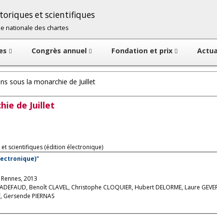
oriques et scientifiques
cole nationale des chartes
tes
Congrès annuel
Fondation et prix
Actua
ns sous la monarchie de Juillet
ie de Juillet
et scientifiques (édition électronique)
électronique)"
, Rennes, 2013
HADEFAUD, Benoît CLAVEL, Christophe CLOQUIER, Hubert DELORME, Laure GEVE
È, Gersende PIERNAS