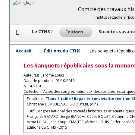
Comité des travaux hist
Institut rattaché à l’É
Le CTHS
Sociétés savan
Éditions
Accueil
Éditions du CTHS
Les banquets républicai
Les banquets républicains sous la monarch
Auteur(s) : Jérôme Louis
Date de parution : 07/10/2015
p. 147-161
Collection : Actes des congrès nationaux des sociétés historiques 
Extrait de : "
Tous à table ! Repas et convivialité (édition 
Christiane DEMEULENAERE-DOUYÈRE (dir.)
e
138
Congrès national des sociétés historiques et scientifiques
Françoise BAYARD, Serge BIANCHI, Cécile BOUET, Catherine C
Arbia HILALI, Jean-Loup LEMAITRE, Jérôme LOUIS, Federica MAS
Éditions du CTHS - 2015