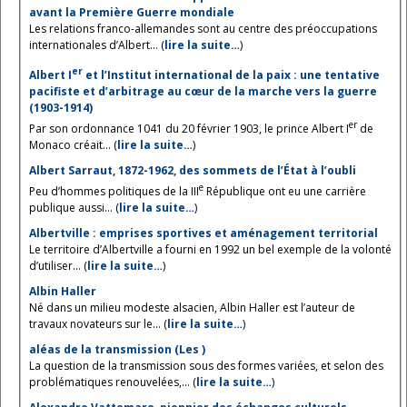
avant la Première Guerre mondiale
Les relations franco-allemandes sont au centre des préoccupations
internationales d’Albert... (
lire la suite…
)
er
Albert I
et l’Institut international de la paix : une tentative
pacifiste et d’arbitrage au cœur de la marche vers la guerre
(1903-1914)
er
Par son ordonnance 1041 du 20 février 1903, le prince Albert I
de
Monaco créait... (
lire la suite…
)
Albert Sarraut, 1872-1962, des sommets de l’État à l’oubli
e
Peu d’hommes politiques de la III
République ont eu une carrière
publique aussi... (
lire la suite…
)
Albertville : emprises sportives et aménagement territorial
Le territoire d’Albertville a fourni en 1992 un bel exemple de la volonté
d’utiliser... (
lire la suite…
)
Albin Haller
Né dans un milieu modeste alsacien, Albin Haller est l’auteur de
travaux novateurs sur le... (
lire la suite…
)
aléas de la transmission (Les )
La question de la transmission sous des formes variées, et selon des
problématiques renouvelées,... (
lire la suite…
)