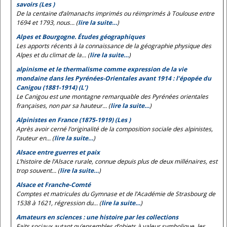
savoirs (Les )
De la centaine d’almanachs imprimés ou réimprimés à Toulouse entre
1694 et 1793, nous... (
lire la suite…
)
Alpes et Bourgogne. Études géographiques
Les apports récents à la connaissance de la géographie physique des
Alpes et du climat de la... (
lire la suite…
)
alpinisme et le thermalisme comme expression de la vie
mondaine dans les Pyrénées-Orientales avant 1914 : l’épopée du
Canigou (1881-1914) (L’)
Le Canigou est une montagne remarquable des Pyrénées orientales
françaises, non par sa hauteur... (
lire la suite…
)
Alpinistes en France (1875-1919) (Les )
Après avoir cerné l’originalité de la composition sociale des alpinistes,
l’auteur en... (
lire la suite…
)
Alsace entre guerres et paix
L’histoire de l’Alsace rurale, connue depuis plus de deux millénaires, est
trop souvent... (
lire la suite…
)
Alsace et Franche-Comté
Comptes et matricules du Gymnase et de l’Académie de Strasbourg de
1538 à 1621, régression du... (
lire la suite…
)
Amateurs en sciences : une histoire par les collections
Faits sociaux autant qu’ensembles d’objets à valeur symbolique, les