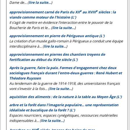
Dame de... (
lire la suite…
)
e
e
approvisionnement carné de Paris du XII
au XVIII
siècles : la
viande comme moteur de l’histoire (L’)
Il s’agit de mettre en évidence l’interaction entre le pouvoir de la
Boucherie de Paris et le... (
lire la suite…
)
approvisionnement en pierre de Périgueux antique (L')
La création d'un musée gallo-romain à Périgueux a conduit une équipe
interdisciplinaire à... (
lire la suite…
)
approvisionnement en pierres des chantiers troyens de
fortification au début du XVIe siècle (L')
Après la guerre, faire la paix. Formes d'engagement chez deux
sociologues français durant l'entre-deux-guerres : René Hubert et
Théodore Ruyssen
Au lendemain de la guerre de 1914-1918, des universitaires français
vont s’investir à la fois... (
lire la suite…
)
aquisition des aliments : de la nature à la table au Moyen Âge (L')
arbre et la forêt dans l'imagerie populaire... une représentation
idéalisée et bucolique de la forêt ? (L')
Espaces nourriciers, espaces cynégétiques, ressources matérielles
indispensables à... (
lire la suite…
)
e