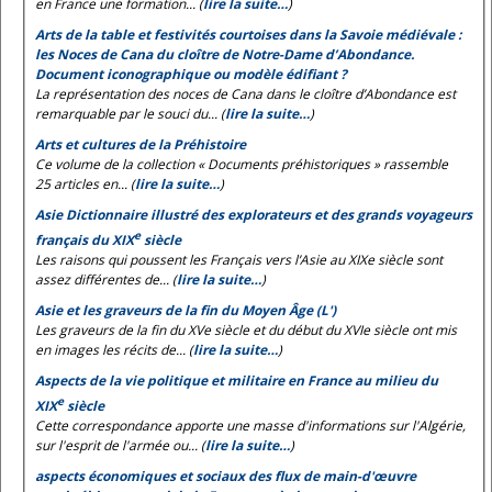
en France une formation... (
lire la suite…
)
Arts de la table et festivités courtoises dans la Savoie médiévale :
les
Noces de Cana
du cloître de Notre-Dame d’Abondance.
Document iconographique ou modèle édifiant ?
La représentation des noces de Cana dans le cloître d’Abondance est
remarquable par le souci du... (
lire la suite…
)
Arts et cultures de la Préhistoire
Ce volume de la collection « Documents préhistoriques » rassemble
25 articles en... (
lire la suite…
)
Asie Dictionnaire illustré des explorateurs et des grands voyageurs
e
français du XIX
siècle
Les raisons qui poussent les Français vers l’Asie au XIXe siècle sont
assez différentes de... (
lire la suite…
)
Asie et les graveurs de la fin du Moyen Âge (L')
Les graveurs de la fin du XVe siècle et du début du XVIe siècle ont mis
en images les récits de... (
lire la suite…
)
Aspects de la vie politique et militaire en France au milieu du
e
XIX
siècle
Cette correspondance apporte une masse d'informations sur l'Algérie,
sur l'esprit de l'armée ou... (
lire la suite…
)
aspects économiques et sociaux des flux de main-d'œuvre