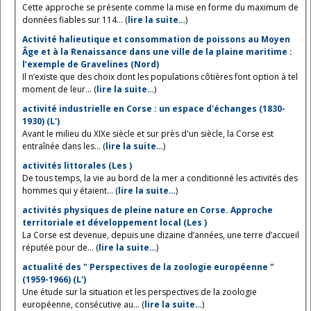
Cette approche se présente comme la mise en forme du maximum de
données fiables sur 114... (
lire la suite…
)
Activité halieutique et consommation de poissons au Moyen
Âge et à la Renaissance dans une ville de la plaine maritime :
l’exemple de Gravelines (Nord)
Il n’existe que des choix dont les populations côtières font option à tel
moment de leur... (
lire la suite…
)
activité industrielle en Corse : un espace d'échanges (1830-
1930) (L')
Avant le milieu du XIXe siècle et sur près d'un siècle, la Corse est
entraînée dans les... (
lire la suite…
)
activités littorales (Les )
De tous temps, la vie au bord de la mer a conditionné les activités des
hommes qui y étaient... (
lire la suite…
)
activités physiques de pleine nature en Corse. Approche
territoriale et développement local (Les )
La Corse est devenue, depuis une dizaine d’années, une terre d’accueil
réputée pour de... (
lire la suite…
)
actualité des " Perspectives de la zoologie européenne "
(1959-1966) (L')
Une étude sur la situation et les perspectives de la zoologie
européenne, consécutive au... (
lire la suite…
)