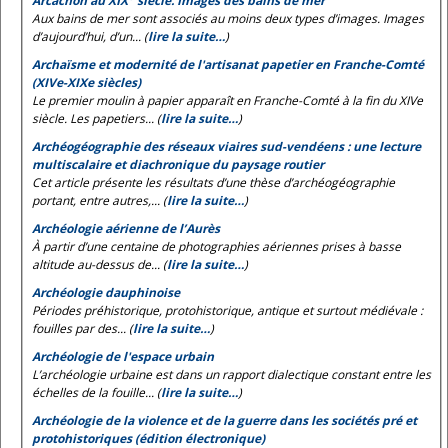
Arcachon au XIX
siècle. Images des bains de mer
Aux bains de mer sont associés au moins deux types d’images. Images
d’aujourd’hui, d’un... (
lire la suite…
)
Archaïsme et modernité de l'artisanat papetier en Franche-Comté
(XIVe-XIXe siècles)
Le premier moulin à papier apparaît en Franche-Comté à la fin du XIVe
siècle. Les papetiers... (
lire la suite…
)
Archéogéographie des réseaux viaires sud-vendéens : une lecture
multiscalaire et diachronique du paysage routier
Cet article présente les résultats d’une thèse d’archéogéographie
portant, entre autres,... (
lire la suite…
)
Archéologie aérienne de l’Aurès
À partir d’une centaine de photographies aériennes prises à basse
altitude au-dessus de... (
lire la suite…
)
Archéologie dauphinoise
Périodes préhistorique, protohistorique, antique et surtout médiévale :
fouilles par des... (
lire la suite…
)
Archéologie de l'espace urbain
L’archéologie urbaine est dans un rapport dialectique constant entre les
échelles de la fouille... (
lire la suite…
)
Archéologie de la violence et de la guerre dans les sociétés pré et
protohistoriques (édition électronique)