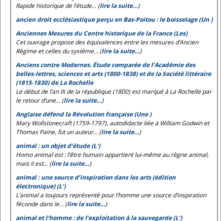
Rapide historique de l’étude... (
lire la suite…
)
ancien droit ecclésiastique perçu en Bas-Poitou : le boisselage (Un )
Anciennes Mesures du Centre historique de la France (Les)
Cet ouvrage propose des équivalences entre les mesures d’Ancien
Régime et celles du système... (
lire la suite…
)
Anciens contre Modernes. Étude comparée de l’Académie des
belles-lettres, sciences et arts (1800-1838) et de la Société littéraire
(1815-1830) de La Rochelle
Le début de l’an IX de la république (1800) est marqué à La Rochelle par
le retour d’une... (
lire la suite…
)
Anglaise défend la Révolution française (Une )
Mary Wollstonecraft (1759-1797), autodidacte liée à William Godwin et
Thomas Paine, fut un auteur... (
lire la suite…
)
animal : un objet d’étude (L')
Homo animal est
: l’être humain appartient lui-même au règne animal,
mais il est... (
lire la suite…
)
animal : une source d’inspiration dans les arts (édition
électronique) (L’)
L’animal a toujours représenté pour l’homme une source d’inspiration
féconde dans le... (
lire la suite…
)
animal et l’homme : de l’exploitation à la sauvegarde (L’)