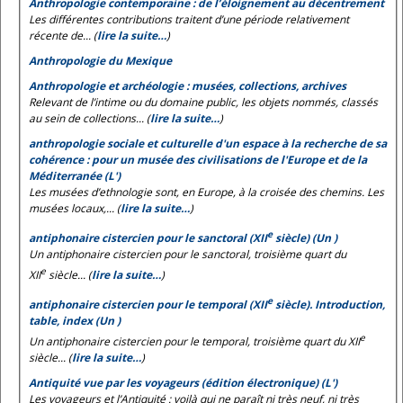
Anthropologie contemporaine : de l’éloignement au décentrement
Les différentes contributions traitent d’une période relativement
récente de... (
lire la suite…
)
Anthropologie du Mexique
Anthropologie et archéologie : musées, collections, archives
Relevant de l’intime ou du domaine public, les objets nommés, classés
au sein de collections... (
lire la suite…
)
anthropologie sociale et culturelle d'un espace à la recherche de sa
cohérence : pour un musée des civilisations de l'Europe et de la
Méditerranée (L')
Les musées d’ethnologie sont, en Europe, à la croisée des chemins. Les
musées locaux,... (
lire la suite…
)
e
antiphonaire cistercien pour le sanctoral (XII
siècle) (Un )
Un antiphonaire cistercien pour le sanctoral, troisième quart du
e
XII
siècle... (
lire la suite…
)
e
antiphonaire cistercien pour le temporal (XII
siècle). Introduction,
table, index (Un )
e
Un antiphonaire cistercien pour le temporal, troisième quart du XII
siècle... (
lire la suite…
)
Antiquité vue par les voyageurs (édition électronique) (L')
Les voyageurs et l’Antiquité : voilà qui ne paraît ni très neuf, ni très