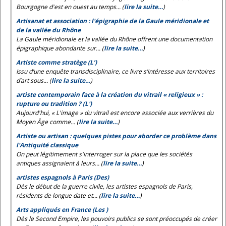
Bourgogne d'est en ouest au temps... (
lire la suite…
)
Artisanat et association : l'épigraphie de la Gaule méridionale et
de la vallée du Rhône
La Gaule méridionale et la vallée du Rhône offrent une documentation
épigraphique abondante sur... (
lire la suite…
)
Artiste comme stratège (L’)
Issu d’une enquête transdisciplinaire, ce livre s’intéresse aux territoires
d’art sous... (
lire la suite…
)
artiste contemporain face à la création du vitrail « religieux » :
rupture ou tradition ? (L')
Aujourd'hui, « L'image » du vitrail est encore associée aux verrières du
Moyen Âge comme... (
lire la suite…
)
Artiste ou artisan : quelques pistes pour aborder ce problème dans
l'Antiquité classique
On peut légitimement s'interroger sur la place que les sociétés
antiques assignaient à leurs... (
lire la suite…
)
artistes espagnols à Paris (Des)
Dès le début de la guerre civile, les artistes espagnols de Paris,
résidents de longue date et... (
lire la suite…
)
Arts appliqués en France (Les )
Dès le Second Empire, les pouvoirs publics se sont préoccupés de créer