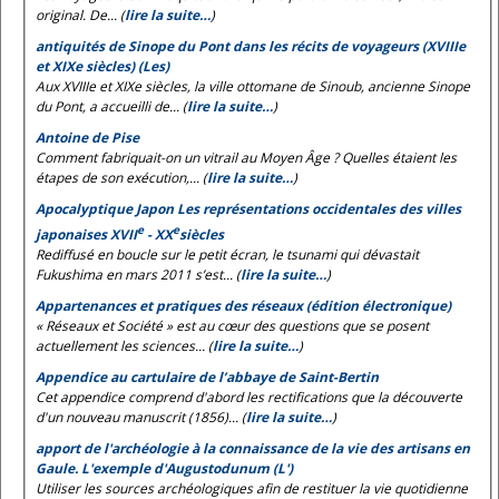
original. De... (
lire la suite…
)
antiquités de Sinope du Pont dans les récits de voyageurs (XVIIIe
et XIXe siècles) (Les)
Aux XVIIIe et XIXe siècles, la ville ottomane de Sinoub, ancienne Sinope
du Pont, a accueilli de... (
lire la suite…
)
Antoine de Pise
Comment fabriquait-on un vitrail au Moyen Âge ? Quelles étaient les
étapes de son exécution,... (
lire la suite…
)
Apocalyptique Japon Les représentations occidentales des villes
e
e
japonaises XVII
- XX
siècles
Rediffusé en boucle sur le petit écran, le tsunami qui dévastait
Fukushima en mars 2011 s’est... (
lire la suite…
)
Appartenances et pratiques des réseaux (édition électronique)
« Réseaux et Société » est au cœur des questions que se posent
actuellement les sciences... (
lire la suite…
)
Appendice au cartulaire de l’abbaye de Saint-Bertin
Cet appendice comprend d'abord les rectifications que la découverte
d'un nouveau manuscrit (1856)... (
lire la suite…
)
apport de l'archéologie à la connaissance de la vie des artisans en
Gaule. L'exemple d'Augustodunum (L')
Utiliser les sources archéologiques afin de restituer la vie quotidienne