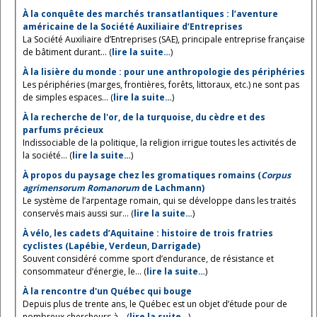
À la conquête des marchés transatlantiques : l’aventure
américaine de la Société Auxiliaire d’Entreprises
La Société Auxiliaire d’Entreprises (SAE), principale entreprise française
de bâtiment durant... (
lire la suite…
)
À la lisière du monde : pour une anthropologie des périphéries
Les périphéries (marges, frontières, forêts, littoraux, etc.) ne sont pas
de simples espaces... (
lire la suite…
)
À la recherche de l'or, de la turquoise, du cèdre et des
parfums précieux
Indissociable de la politique, la religion irrigue toutes les activités de
la société... (
lire la suite…
)
À propos du paysage chez les gromatiques romains (
Corpus
agrimensorum Romanorum
de Lachmann)
Le système de l’arpentage romain, qui se développe dans les traités
conservés mais aussi sur... (
lire la suite…
)
À vélo, les cadets d’Aquitaine : histoire de trois fratries
cyclistes (Lapébie, Verdeun, Darrigade)
Souvent considéré comme sport d’endurance, de résistance et
consommateur d’énergie, le... (
lire la suite…
)
À la rencontre d'un Québec qui bouge
Depuis plus de trente ans, le Québec est un objet d’étude pour de
nombreux chercheurs à... (
lire la suite…
)