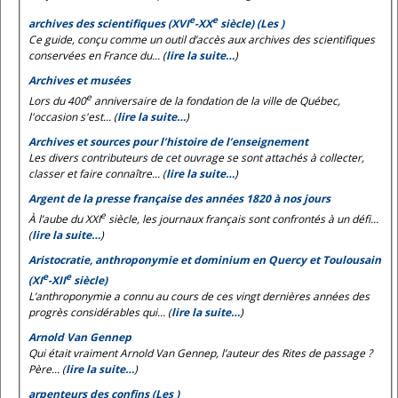
e
e
archives des scientifiques (XVI
-XX
siècle) (Les )
Ce guide, conçu comme un outil d’accès aux archives des scientifiques
conservées en France du... (
lire la suite…
)
Archives et musées
e
Lors du 400
anniversaire de la fondation de la ville de Québec,
l'occasion s'est... (
lire la suite…
)
Archives et sources pour l’histoire de l’enseignement
Les divers contributeurs de cet ouvrage se sont attachés à collecter,
classer et faire connaître... (
lire la suite…
)
Argent de la presse française des années 1820 à nos jours
e
À l’aube du XXI
siècle, les journaux français sont confrontés à un défi...
(
lire la suite…
)
Aristocratie, anthroponymie et dominium en Quercy et Toulousain
e
e
(XI
-XII
siècle)
L’anthroponymie a connu au cours de ces vingt dernières années des
progrès considérables qui... (
lire la suite…
)
Arnold Van Gennep
Qui était vraiment Arnold Van Gennep, l’auteur des
Rites de passage
?
Père... (
lire la suite…
)
arpenteurs des confins (Les )