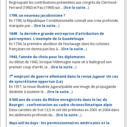
Regroupant les contributions présentées aux congrès de Clermont-
Ferrand (1992) et Pau (1993) sur... (
lire la suite…
)
1799, un nouveau jacobinisme ?
En 1799, la République Constitutionnelle connaît une crise profonde,
marquée par... (
lire la suite…
)
1848 : la dernière grande entreprise d’attribution de
patronymes. L’exemple de la Guadeloupe
En 1794, la première abolition de l’esclavage dans les colonies
françaises ne donna pas lieu à... (
lire la suite…
)
1943, l'année du choix pour les diplomates
Au début de 1943, lorsque l’Allemagne nazie vit à Stalingrad son
premier coup d’arrêt, la... (
lire la suite…
)
e
7
emprunt de guerre allemand dans la revue
Jugend
. Un cas
de syncrétisme opportun (Le)
En 1917, la revue illustrée
Jugend
publie une image de propagande
destinée à soutenir le... (
lire la suite…
)
9 500 ans de crues du Rhône enregistrés dans le lac du
Bourget : confrontation au cadre chronoclimatique alpin
Deux carottes de 9 et 13,5 m ont été prélevées en 2001 et 2004 dans
les sédiments profonds du... (
lire la suite…
)
Boys will be boys
: les permissionnaires américains et la