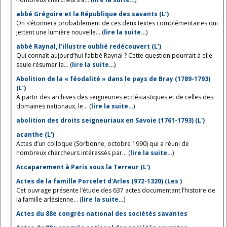
abbé Grégoire et la République des savants (L’)
On s’étonnera probablement de ces deux textes complémentaires qui
jettent une lumière nouvelle... (
lire la suite…
)
abbé Raynal, l’illustre oublié redécouvert (L’)
Qui connaît aujourd’hui l’abbé Raynal ? Cette question pourrait à elle
seule résumer la... (
lire la suite…
)
Abolition de la « féodalité » dans le pays de Bray (1789-1793)
(L’)
À partir des archives des seigneuries ecclésiastiques et de celles des
domaines nationaux, le... (
lire la suite…
)
abolition des droits seigneuriaux en Savoie (1761-1793) (L')
acanthe (L’)
Actes d’un colloque (Sorbonne, octobre 1990) qui a réuni de
nombreux chercheurs intéressés par... (
lire la suite…
)
Accaparement à Paris sous la Terreur (L’)
Actes de la famille Porcelet d'Arles (972-1320) (Les )
Cet ouvrage présente l’étude des 637 actes documentant l’histoire de
la famille arlésienne... (
lire la suite…
)
Actes du 88e congrès national des sociétés savantes