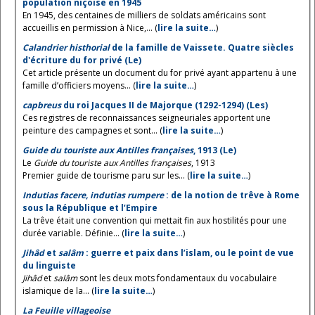
population niçoise en 1945
En 1945, des centaines de milliers de soldats américains sont
accueillis en permission à Nice,... (
lire la suite…
)
Calandrier histhorial
de la famille de Vaissete. Quatre siècles
d'écriture du for privé (Le)
Cet article présente un document du for privé ayant appartenu à une
famille d’officiers moyens... (
lire la suite…
)
capbreus
du roi Jacques II de Majorque (1292-1294) (Les)
Ces registres de reconnaissances seigneuriales apportent une
peinture des campagnes et sont... (
lire la suite…
)
Guide du touriste aux Antilles françaises
, 1913 (Le)
Le
Guide du touriste aux Antilles françaises
, 1913
Premier guide de tourisme paru sur les... (
lire la suite…
)
Indutias facere, indutias rumpere
: de la notion de trêve à Rome
sous la République et l’Empire
La trêve était une convention qui mettait fin aux hostilités pour une
durée variable. Définie... (
lire la suite…
)
Jihâd
et
salâm
: guerre et paix dans l’islam, ou le point de vue
du linguiste
Jihâd
et
salâm
sont les deux mots fondamentaux du vocabulaire
islamique de la... (
lire la suite…
)
La Feuille villageoise