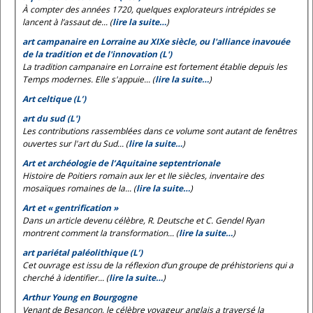
À compter des années 1720, quelques explorateurs intrépides se
lancent à l’assaut de... (
lire la suite…
)
art campanaire en Lorraine au XIXe siècle, ou l'alliance inavouée
de la tradition et de l'innovation (L')
La tradition campanaire en Lorraine est fortement établie depuis les
Temps modernes. Elle s'appuie... (
lire la suite…
)
Art celtique (L’)
art du sud (L')
Les contributions rassemblées dans ce volume sont autant de fenêtres
ouvertes sur l'art du Sud... (
lire la suite…
)
Art et archéologie de l’Aquitaine septentrionale
Histoire de Poitiers romain aux Ier et IIe siècles, inventaire des
mosaïques romaines de la... (
lire la suite…
)
Art et « gentrification »
Dans un article devenu célèbre, R. Deutsche et C. Gendel Ryan
montrent comment la transformation... (
lire la suite…
)
art pariétal paléolithique (L’)
Cet ouvrage est issu de la réflexion d’un groupe de préhistoriens qui a
cherché à identifier... (
lire la suite…
)
Arthur Young en Bourgogne
Venant de Besançon, le célèbre voyageur anglais a traversé la