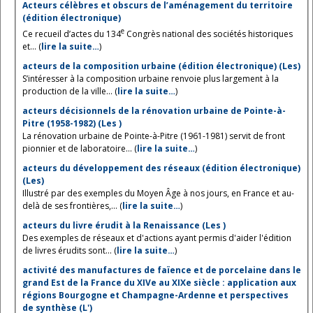
Acteurs célèbres et obscurs de l’aménagement du territoire
(édition électronique)
e
Ce recueil d’actes du 134
Congrès national des sociétés historiques
et... (
lire la suite…
)
acteurs de la composition urbaine (édition électronique) (Les)
S’intéresser à la composition urbaine renvoie plus largement à la
production de la ville... (
lire la suite…
)
acteurs décisionnels de la rénovation urbaine de Pointe-à-
Pitre (1958-1982) (Les )
La rénovation urbaine de Pointe-à-Pitre (1961-1981) servit de front
pionnier et de laboratoire... (
lire la suite…
)
acteurs du développement des réseaux (édition électronique)
(Les)
Illustré par des exemples du Moyen Âge à nos jours, en France et au-
delà de ses frontières,... (
lire la suite…
)
acteurs du livre érudit à la Renaissance (Les )
Des exemples de réseaux et d'actions ayant permis d'aider l'édition
de livres érudits sont... (
lire la suite…
)
activité des manufactures de faïence et de porcelaine dans le
grand Est de la France du XIVe au XIXe siècle : application aux
régions Bourgogne et Champagne-Ardenne et perspectives
de synthèse (L')