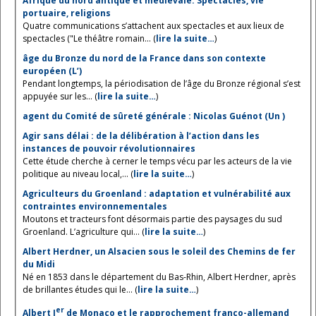
Afrique du nord antique et médiévale. Spectacles, vie
portuaire, religions
Quatre communications s’attachent aux spectacles et aux lieux de
spectacles ("Le théâtre romain... (
lire la suite…
)
âge du Bronze du nord de la France dans son contexte
européen (L’)
Pendant longtemps, la périodisation de l’âge du Bronze régional s’est
appuyée sur les... (
lire la suite…
)
agent du Comité de sûreté générale : Nicolas Guénot (Un )
Agir sans délai : de la délibération à l’action dans les
instances de pouvoir révolutionnaires
Cette étude cherche à cerner le temps vécu par les acteurs de la vie
politique au niveau local,... (
lire la suite…
)
Agriculteurs du Groenland : adaptation et vulnérabilité aux
contraintes environnementales
Moutons et tracteurs font désormais partie des paysages du sud
Groenland. L’agriculture qui... (
lire la suite…
)
Albert Herdner, un Alsacien sous le soleil des Chemins de fer
du Midi
Né en 1853 dans le département du Bas-Rhin, Albert Herdner, après
de brillantes études qui le... (
lire la suite…
)
er
Albert I
de Monaco et le rapprochement franco-allemand