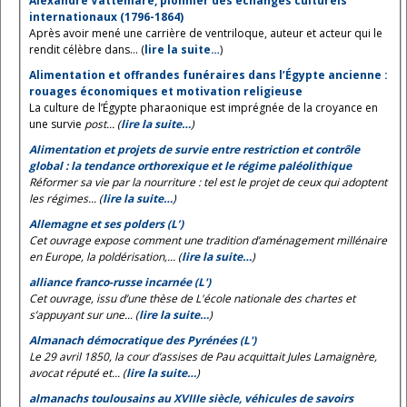
Alexandre Vattemare, pionnier des échanges culturels
internationaux (1796-1864)
Après avoir mené une carrière de ventriloque, auteur et acteur qui le
rendit célèbre dans... (
lire la suite…
)
Alimentation et offrandes funéraires dans l’Égypte ancienne :
rouages économiques et motivation religieuse
La culture de l’Égypte pharaonique est imprégnée de la croyance en
une survie
post... (
lire la suite…
)
Alimentation et projets de survie entre restriction et contrôle
global : la tendance orthorexique et le régime paléolithique
Réformer sa vie par la nourriture : tel est le projet de ceux qui adoptent
les régimes... (
lire la suite…
)
Allemagne et ses polders (L’)
Cet ouvrage expose comment une tradition d’aménagement millénaire
en Europe, la poldérisation,... (
lire la suite…
)
alliance franco-russe incarnée (L')
Cet ouvrage, issu d’une thèse de L'école nationale des chartes et
s’appuyant sur une... (
lire la suite…
)
Almanach démocratique des Pyrénées (L')
Le 29 avril 1850, la cour d’assises de Pau acquittait Jules Lamaignère,
avocat réputé et... (
lire la suite…
)
almanachs toulousains au XVIIIe siècle, véhicules de savoirs