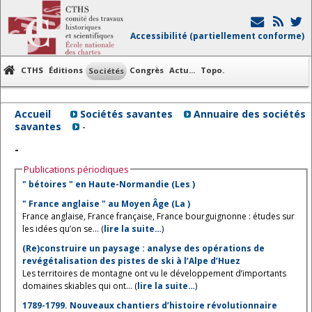
Accessibilité (partiellement conforme)
CTHS
Éditions
Congrès
Actu...
Topo.
Sociétés
Accueil
Sociétés savantes
Annuaire des sociétés
savantes
-
-
Publications périodiques
" bétoires " en Haute-Normandie (Les )
" France anglaise " au Moyen Âge (La )
France anglaise, France française, France bourguignonne : études sur
les idées qu’on se... (
lire la suite…
)
(Re)construire un paysage : analyse des opérations de
revégétalisation des pistes de ski à l’Alpe d’Huez
Les territoires de montagne ont vu le développement d’importants
domaines skiables qui ont... (
lire la suite…
)
1789-1799. Nouveaux chantiers d’histoire révolutionnaire