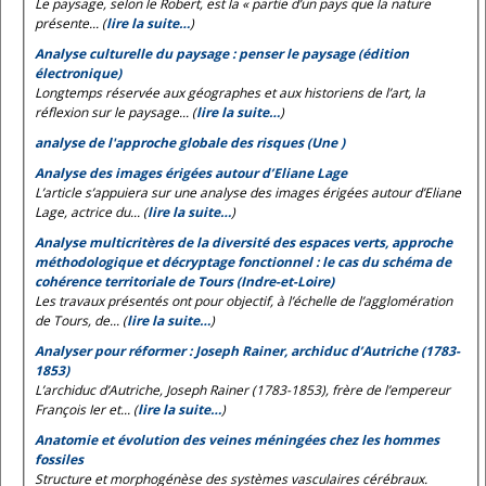
Le paysage, selon le
Robert
, est la « partie d’un pays que la nature
présente... (
lire la suite…
)
Analyse culturelle du paysage : penser le paysage (édition
électronique)
Longtemps réservée aux géographes et aux historiens de l’art, la
réflexion sur le paysage... (
lire la suite…
)
analyse de l'approche globale des risques (Une )
Analyse des images érigées autour d’Eliane Lage
L’article s’appuiera sur une analyse des images érigées autour d’Eliane
Lage, actrice du... (
lire la suite…
)
Analyse multicritères de la diversité des espaces verts, approche
méthodologique et décryptage fonctionnel : le cas du schéma de
cohérence territoriale de Tours (Indre-et-Loire)
Les travaux présentés ont pour objectif, à l’échelle de l’agglomération
de Tours, de... (
lire la suite…
)
Analyser pour réformer : Joseph Rainer, archiduc d’Autriche (1783-
1853)
L’archiduc d’Autriche, Joseph Rainer (1783-1853), frère de l’empereur
François Ier et... (
lire la suite…
)
Anatomie et évolution des veines méningées chez les hommes
fossiles
Structure et morphogénèse des systèmes vasculaires cérébraux.