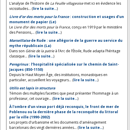
L’analyse de l’histoire de
La Feuille villageoise
met ici en évidence les
vicissitudes... (
lire la suite…
)
Livre d’or des morts pour la France
: construction et usages d’un
monument de papier (Le)
Le
Livre d’or des morts pour la France
, conçu en 1919 par le ministère
des Pensions,... (
lire la suite…
)
Marseillaise
de Rude : une allégorie de la guerre au service du
mythe républicain (La)
Dans son
Génie de la patrie
à l’Arc de l’Étoile, Rude adapta l’héritage
classique... (
lire la suite…
)
Peregrinus
: l’hospitalité spécialisée sur le chemin de Saint-
Jacques (850-1150)
Depuis le Haut Moyen Âge, des institutions, monastiques en
particulier, accueillent les voyageurs... (
lire la suite…
)
Utilis est lapis in structura
Témoin des multiples facettes que peut présenter l’hommage à un
professeur, cet ouvrage... (
lire la suite…
)
À l'ombre d'un vieux port déjà reconquis, le front de mer de
Poblenou ou la dernière phase de la reconquête du littoral
par la ville (1990-2002)
Les projets d'urbanisme et les documents d'aménagement
barcelonais des vingt dernières années... (
lire la suite…
)