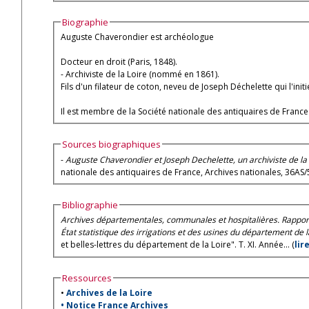
Biographie
Auguste Chaverondier est archéologue
Docteur en droit (Paris, 1848).
- Archiviste de la Loire (nommé en 1861).
Fils d'un filateur de coton, neveu de Joseph Déchelette qui l'ini
Il est membre de la Société nationale des antiquaires de Franc
Sources biographiques
-
Auguste Chaverondier et Joseph Dechelette, un archiviste de la 
nationale des antiquaires de France, Archives nationales, 36AS/
Bibliographie
Archives départementales, communales et hospitalières. Rapport d
État statistique des irrigations et des usines du département de 
et belles-lettres du département de la Loire". T. XI. Année... (
lir
Ressources
•
Archives de la Loire
•
Notice France Archives