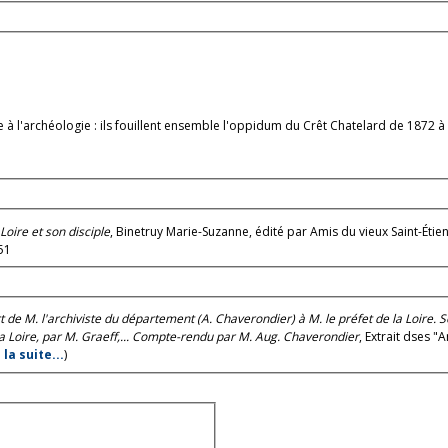
tie à l'archéologie : ils fouillent ensemble l'oppidum du Crêt Chatelard de 1872 à
e
Loire et son disciple
, Binetruy Marie-Suzanne, édité par Amis du vieux Saint-Étienne 
51
e M. l'archiviste du département (A. Chaverondier) à M. le préfet de la Loire. S
la Loire, par M. Graeff,... Compte-rendu par M. Aug. Chaverondier
, Extrait dses "
e la suite...
)