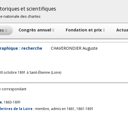
oriques et scientifiques
cole nationale des chartes
Congrès annuel
Fondation et prix
Actua
tes
raphique : recherche
CHAVERONDIER Auguste
0 octobre 1891 à Saint-Étienne (Loire)
 correspondant
re
, 1863-1891
lettres de la Loire
: membre, admis en 1861, 1861-1891