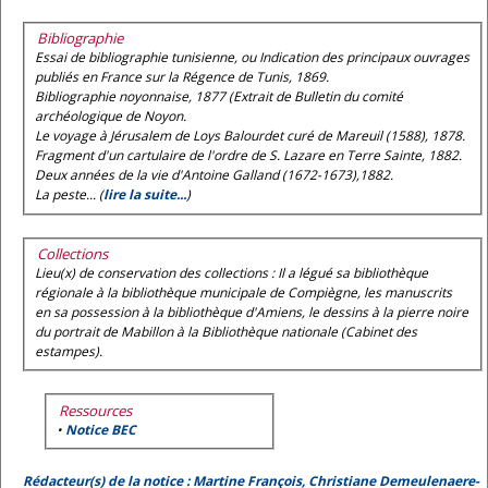
Bibliographie
Essai de bibliographie tunisienne, ou Indication des principaux ouvrages
publiés en France sur la Régence de Tunis
, 1869.
Bibliographie noyonnaise
, 1877 (Extrait de
Bulletin du comité
archéologique de Noyon
.
Le voyage à Jérusalem de Loys Balourdet curé de Mareuil (1588)
, 1878.
Fragment d'un cartulaire de l'ordre de S. Lazare en Terre Sainte
, 1882.
Deux années de la vie d'Antoine Galland (1672-1673)
,1882.
La peste... (
lire la suite...
)
Collections
Lieu(x) de conservation des collections : Il a légué sa bibliothèque
régionale à la bibliothèque municipale de Compiègne, les manuscrits
en sa possession à la bibliothèque d'Amiens, le dessins à la pierre noire
du portrait de Mabillon à la Bibliothèque nationale (Cabinet des
estampes).
Ressources
•
Notice BEC
Rédacteur(s) de la notice : Martine François, Christiane Demeulenaere-