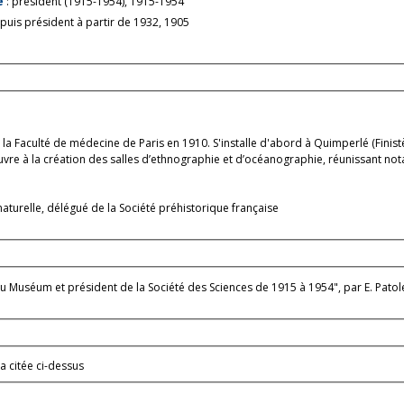
e
: président (1915-1954), 1915-1954
puis président à partir de 1932, 1905
e la Faculté de médecine de Paris en 1910. S'installe d'abord à Quimperlé (Finis
 oeuvre à la création des salles d’ethnographie et d’océanographie, réunissant 
turelle, délégué de la Société préhistorique française
u Muséum et président de la Société des Sciences de 1915 à 1954", par E. Pat
a citée ci-dessus