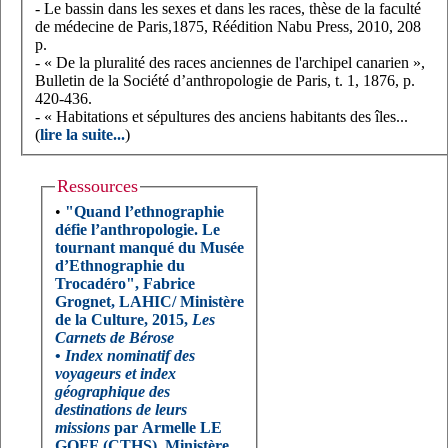
- Le bassin dans les sexes et dans les races, thèse de la faculté
de médecine de Paris,1875, Réédition Nabu Press, 2010, 208
p.
- « De la pluralité des races anciennes de l'archipel canarien »,
Bulletin de la Société d’anthropologie de Paris, t. 1, 1876, p.
420-436.
- « Habitations et sépultures des anciens habitants des îles...
(
lire la suite...
)
Ressources
•
"Quand l’ethnographie
défie l’anthropologie. Le
tournant manqué du Musée
d’Ethnographie du
Trocadéro", Fabrice
Grognet, LAHIC/ Ministère
de la Culture, 2015,
Les
Carnets de Bérose
•
Index nominatif des
voyageurs et index
géographique des
destinations de leurs
missions
par Armelle LE
GOFF (CTHS), Ministère