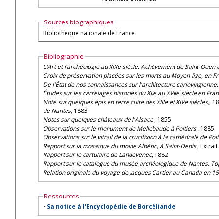
Sources biographiques
Bibliothèque nationale de France
Bibliographie
L'Art et l'archéologie au XIXe siècle. Achèvement de Saint-Ouen
Croix de préservation placées sur les morts au Moyen âge, en Fr
De l'État de nos connaissances sur l'architecture carlovingienn
Études sur les carrelages historiés du XIIe au XVIIe siècle en Fra
Note sur quelques épis en terre cuite des XIIIe et XIVe siècles,
, 1
de Nantes
, 1883
Notes sur quelques châteaux de l'Alsace
, 1855
Observations sur le monument de Mellebaude à Poitiers
, 1885
Observations sur le vitrail de la crucifixion à la cathédrale de Poi
Rapport sur la mosaïque du moine Albéric, à Saint-Denis
, Extra
Rapport sur le cartulaire de Landevenec
, 1882
Rapport sur le catalogue du musée archéologique de Nantes. Top
Relation originale du voyage de Jacques Cartier au Canada en 1
Ressources
•
Sa notice à l'Encyclopédie de Borcéliande