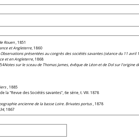
 de Rouen
, 1851
ance et Angleterre
, 1860
e. Observations présentées au congrès des sociétés savantes (séance du 11 avril 
nce et en Angleterre
, 1868
854
Notes sur le sceau de Thomas James, évêque de Léon et de Dol sur l'origine
tiers
, 1885
it de la "Revue des Sociétés savantes", 6e série, t. VIII. 1878
ographie ancienne de la basse Loire. Brivates portus
, 1878
534
, 1867