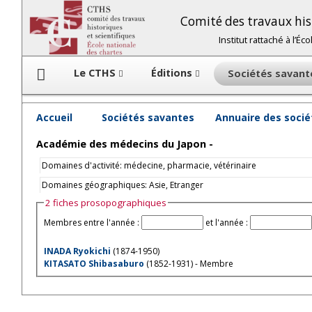
Comité des travaux hist
Institut rattaché à l’É
Le CTHS
Éditions
Sociétés savan
Accueil
Sociétés savantes
Annuaire des soci
Académie des médecins du Japon -
Domaines d'activité: médecine, pharmacie, vétérinaire
Domaines géographiques: Asie, Etranger
2 fiches prosopographiques
Membres entre l'année :
et l'année :
INADA Ryokichi
(1874-1950)
KITASATO Shibasaburo
(1852-1931) - Membre