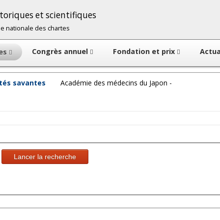
oriques et scientifiques
cole nationale des chartes
Congrès annuel
Fondation et prix
Actua
tes
étés savantes
Académie des médecins du Japon -
Lancer la recherche