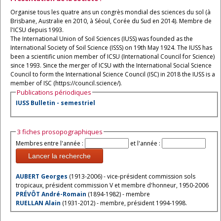
Organise tous les quatre ans un congrès mondial des sciences du sol (à
Brisbane, Australie en 2010, à Séoul, Corée du Sud en 2014). Membre de
l'ICSU depuis 1993.
The International Union of Soil Sciences (IUSS) was founded as the
International Society of Soil Science (ISSS) on 19th May 1924. The IUSS has
been a scientific union member of ICSU (International Council for Science)
since 1993. Since the merger of ICSU with the International Social Science
Council to form the International Science Council (ISC) in 2018 the IUSS is a
member of ISC (https://council.science/).
Publications périodiques
IUSS Bulletin - semestriel
3 fiches prosopographiques
Membres entre l'année :
et l'année :
Lancer la recherche
AUBERT Georges
(1913-2006) - vice-président commission sols
tropicaux, président commission V et membre d'honneur, 1950-2006
PRÉVÔT André-Romain
(1894-1982) - membre
RUELLAN Alain
(1931-2012) - membre, président 1994-1998.