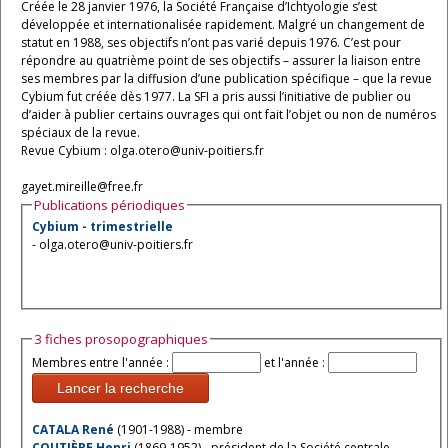
Créée le 28 janvier 1976, la Société Française d’Ichtyologie s’est
développée et internationalisée rapidement. Malgré un changement de
statut en 1988, ses objectifs n’ont pas varié depuis 1976. C’est pour
répondre au quatrième point de ses objectifs – assurer la liaison entre
ses membres par la diffusion d’une publication spécifique – que la revue
Cybium fut créée dès 1977. La SFI a pris aussi l’initiative de publier ou
d’aider à publier certains ouvrages qui ont fait l’objet ou non de numéros
spéciaux de la revue.
Revue Cybium : olga.otero@univ-poitiers.fr
gayet.mireille@free.fr
Publications périodiques
Cybium - trimestrielle
- olga.otero@univ-poitiers.fr
3 fiches prosopographiques
Membres entre l'année :
et l'année :
Lancer la recherche
CATALA René
(1901-1988) - membre
COUTIÈRE Henri
(1869-1952) - président de la Société centrale