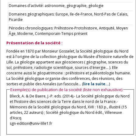
Domaines d'activité: astronomie, géographie, géologie
Domaines géographiques: Europe, Ile-de-France, Nord-Pas de Calais,
Picardie
Périodes chronologiques: Préhistoire-Protohistoire, Antiquité, Moyen
Âge, Moderne, Contemporain-Temps présent
Présentation de la société :
Fondée en 1870 par Monsieur Gosselet, la Société géologique du Nord
est à l'origine de la collection géologique du Musée d'histoire naturelle de
Lille. La géologie appartient aux géosciences ( géographie, sciences du
sol, préhistoire, radiologie scientifique, sources d'énergie... ). Elle
concerne aussi le géopatrimoine : préhistoire et paléontologie humaine.
La Société géologique organise des conférences, des réunions, des
sorties et publie des Annales (un fascicule... (
lire la suite...
)
Exemple(s) de publication de la société (liste non exhaustive)
Blieck, A. & De Baere, J.-P. eds. (2014).- La Société géologique du Nord
et l’histoire des sciences de la Terre dans le nord de la France.-
Mémoires de la Société géologique du Nord, XVII : 183 p., illustré (15
articles, 22 auteurs) ; Société géologique du Nord édit., Villeneuve
d’Ascq.
sgn-edition@univ-lille1.fr