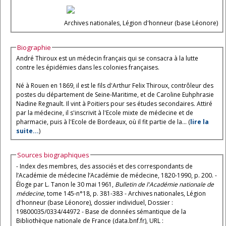
Archives nationales, Légion d'honneur (base Léonore)
Biographie
André Thiroux est un médecin français qui se consacra à la lutte
contre les épidémies dans les colonies françaises.
Né à Rouen en 1869, il est le fils d'Arthur Felix Thiroux, contrôleur des
postes du département de Seine-Maritime, et de Caroline Euhphrasie
Nadine Regnault. Il vint à Poitiers pour ses études secondaires. Attiré
par la médecine, il s'inscrivit à l'Ecole mixte de médecine et de
pharmacie, puis à l'Ecole de Bordeaux, où il fit partie de la... (
lire la
suite...
)
Sources biographiques
- Index des membres, des associés et des correspondants de
l’Académie de médecine l’Académie de médecine, 1820-1990, p. 200. -
Éloge par L. Tanon le 30 mai 1961,
Bulletin de l'Académie nationale de
médecine
, tome 145-n°18, p. 381-383 - Archives nationales, Légion
d'honneur (base Léonore), dossier individuel, Dossier :
19800035/0334/44972 - Base de données sémantique de la
Bibliothèque nationale de France (data.bnf.fr), URL :