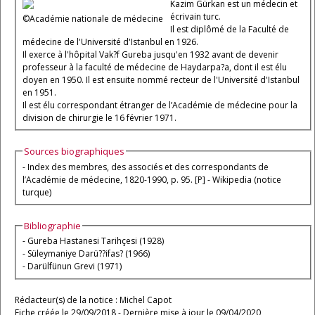
Kazim Gürkan est un médecin et
écrivain turc.
©Académie nationale de médecine
Il est diplômé de la Faculté de
médecine de l'Université d'Istanbul en 1926.
Il exerce à l'hôpital Vak?f Gureba jusqu'en 1932 avant de devenir
professeur à la faculté de médecine de Haydarpa?a, dont il est élu
doyen en 1950. Il est ensuite nommé recteur de l'Université d'Istanbul
en 1951.
Il est élu correspondant étranger de l’Académie de médecine pour la
division de chirurgie le 16 février 1971.
Sources biographiques
- Index des membres, des associés et des correspondants de
l’Académie de médecine, 1820-1990, p. 95. [P] - Wikipedia (notice
turque)
Bibliographie
- Gureba Hastanesi Tarihçesi (1928)
- Süleymaniye Darü??ifas? (1966)
- Darülfünun Grevi (1971)
Rédacteur(s) de la notice : Michel Capot
Fiche créée le 29/09/2018 - Dernière mise à jour le 09/04/2020