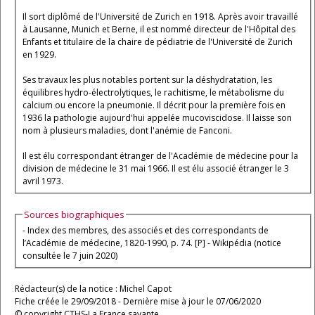
Il sort diplômé de l'Université de Zurich en 1918. Après avoir travaillé
à Lausanne, Munich et Berne, il est nommé directeur de l'Hôpital des
Enfants et titulaire de la chaire de pédiatrie de l'Université de Zurich
en 1929.
Ses travaux les plus notables portent sur la déshydratation, les
équilibres hydro-électrolytiques, le rachitisme, le métabolisme du
calcium ou encore la pneumonie. Il décrit pour la première fois en
1936 la pathologie aujourd'hui appelée mucoviscidose. Il laisse son
nom à plusieurs maladies, dont l'anémie de Fanconi.
Il est élu correspondant étranger de l'Académie de médecine pour la
division de médecine le 31 mai 1966. Il est élu associé étranger le 3
avril 1973.
Sources biographiques
- Index des membres, des associés et des correspondants de
l’Académie de médecine, 1820-1990, p. 74. [P] - Wikipédia (notice
consultée le 7 juin 2020)
Rédacteur(s) de la notice : Michel Capot
Fiche créée le 29/09/2018 - Dernière mise à jour le 07/06/2020
© copyright CTHS-La France savante.