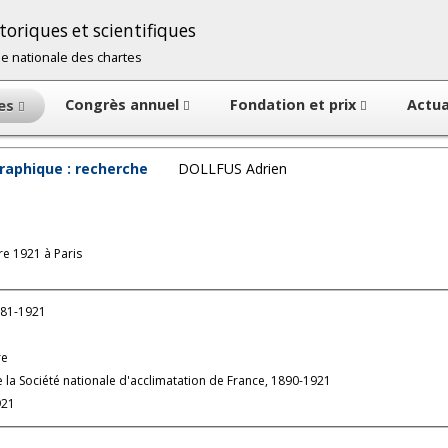
oriques et scientifiques
cole nationale des chartes
Congrès annuel
Fondation et prix
Actua
tes
raphique : recherche
DOLLFUS Adrien
e 1921 à Paris
881-1921
re
 la Société nationale d'acclimatation de France, 1890-1921
921