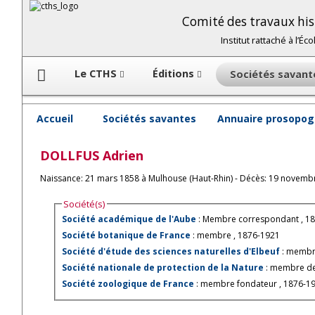
Comité des travaux hist
Institut rattaché à l’É
Le CTHS
Éditions
Sociétés savan
Accueil
Sociétés savantes
Annuaire prosopog
DOLLFUS
Adrien
Naissance: 21 mars 1858 à Mulhouse (Haut-Rhin) - Décès: 19 novembr
Société(s)
Société académique de l'Aube
: Membre correspondant , 1
Société botanique de France
: membre , 1876-1921
Société d'étude des sciences naturelles d'Elbeuf
: memb
Société nationale de protection de la Nature
: membre de
Société zoologique de France
: membre fondateur , 1876-1