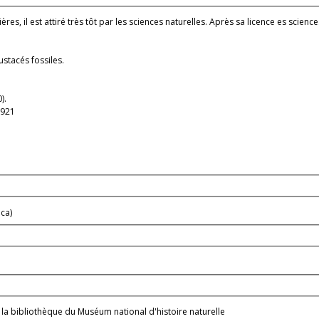
ières, il est attiré très tôt par les sciences naturelles. Après sa licence es scien
ustacés fossiles.
).
1921
ica)
la bibliothèque du Muséum national d'histoire naturelle