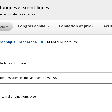
oriques et scientifiques
cole nationale des chartes
Congrès annuel
Fondation et prix
Actu
ntes
raphique : recherche
KALMAN Rudolf Emil
à Budapest, Hongrie
tion des sciences mécaniques, 1989, 1989
icain d'origine hongroise.
).