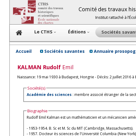
Comité des travaux hist
Institut rattaché à l’É
Le CTHS
Éditions
Sociétés sava
Accueil
Sociétés savantes
Annuaire prosopog
KALMAN
Rudolf
Emil
Naissance: 19 mai 1930 à Budapest, Hongrie - Décès: 2 juillet 2016 
Société(s)
Académie des sciences
: membre associé étranger de la sec
Biographie
Rudolf Emil Kalman est un mathématicien et un mécanicien amér
- 1953-1954. B. Sc et M. Sc du MIT (Cambridge, Massachusetts).
- 1957. Docteur ès sciences de l'Université Columbia (New York