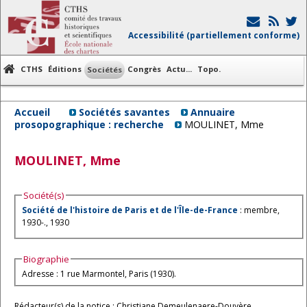
Accessibilité (partiellement conforme)
CTHS
Éditions
Congrès
Actu...
Topo.
Sociétés
Accueil
Sociétés savantes
Annuaire
prosopographique : recherche
MOULINET, Mme
MOULINET, Mme
Société(s)
Société de l'histoire de Paris et de l'Île-de-France
: membre,
1930-., 1930
Biographie
Adresse : 1 rue Marmontel, Paris (1930).
Rédacteur(s) de la notice : Christiane Demeulenaere-Douyère