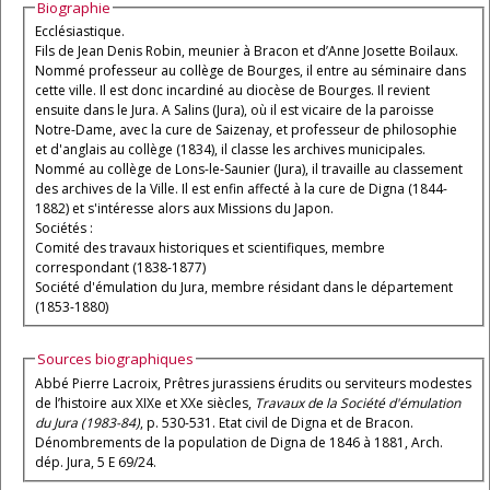
Biographie
Ecclésiastique.
Fils de Jean Denis Robin, meunier à Bracon et d’Anne Josette Boilaux.
Nommé professeur au collège de Bourges, il entre au séminaire dans
cette ville. Il est donc incardiné au diocèse de Bourges. Il revient
ensuite dans le Jura. A Salins (Jura), où il est vicaire de la paroisse
Notre-Dame, avec la cure de Saizenay, et professeur de philosophie
et d'anglais au collège (1834), il classe les archives municipales.
Nommé au collège de Lons-le-Saunier (Jura), il travaille au classement
des archives de la Ville. Il est enfin affecté à la cure de Digna (1844-
1882) et s'intéresse alors aux Missions du Japon.
Sociétés :
Comité des travaux historiques et scientifiques, membre
correspondant (1838-1877)
Société d'émulation du Jura, membre résidant dans le département
(1853-1880)
Sources biographiques
Abbé Pierre Lacroix, Prêtres jurassiens érudits ou serviteurs modestes
de l’histoire aux XIXe et XXe siècles,
Travaux de la Société d'émulation
du Jura (1983-84)
, p. 530-531. Etat civil de Digna et de Bracon.
Dénombrements de la population de Digna de 1846 à 1881, Arch.
dép. Jura, 5 E 69/24.