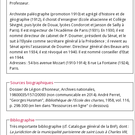
Professeur.
Archiviste paléographe (promotion 1910) et agrégé d'histoire et de
géographie (1912), il choisit d'enseigner (Ecole alsacienne et Collège
Sévigné, puis lycée de Douai, lycées Condorcet et Janson de Sailly à
Paris). Il est inspecteur de l'Académie de Paris (1931). En 1930, il est
nommé directeur de cabinet de P. Doumer, président du Sénat, et le
suit à l'Elysée comme secrétaire général à la Présidence ; il revient au
Sénat après l'assassinat de Doumer. Directeur général des Beaux-arts
nommé en 1934, il est révoqué en 1940. Il est nommé conseiller d'Etat
en 1944.
Adresses : 54 bis avenue Mozart (1910-1914); 8 rue La Fontaine (1924),
Paris.
Sources biographiques
Dossier de Légion d'honneur, Archives nationales,
19800035/157/20093 (non communicable en 2014). André Perret,
"Georges Huisman",
Bibliothèque de l'Ecole des chartes
, 1958, vol. 116,
p. 298-300 (en lien dans "Ressources en ligne" ci-dessous).
Bibliographie
Très importante bibliographie (cf. Catalogue général de la BnF), dont :
La juridiction de la municipalité parisienne de saint Louis à Charles VIII
,