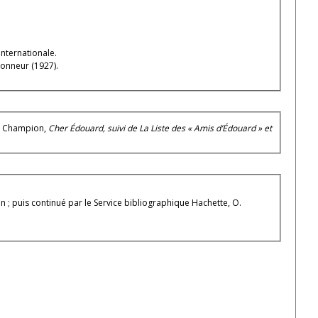
 internationale.
honneur (1927).
re Champion,
Cher Édouard, suivi de La Liste des « Amis d’Édouard » et
in ; puis continué par le Service bibliographique Hachette, O.