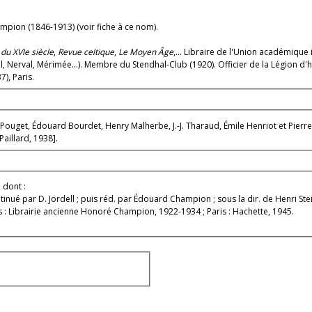
ampion (1846-1913) (voir fiche à ce nom).
du XVIe siècle
,
Revue celtique
,
Le Moyen Âge
,... Libraire de l'Union académique
al, Nerval, Mérimée...). Membre du Stendhal-Club (1920). Officier de la Légion d'
), Paris.
. Pouget, Édouard Bourdet, Henry Malherbe, J.-J. Tharaud, Émile Henriot et Pier
 Paillard, 1938].
, dont :
ntinué par D. Jordell ; puis réd. par Édouard Champion ; sous la dir. de Henri Ste
ris : Librairie ancienne Honoré Champion, 1922-1934 ; Paris : Hachette, 1945.