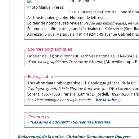
Libraire-éditeur.
Photo Manuel Frères.
Fils du libraire Jean-Baptiste Honoré Ch
Archiviste paléographe. Homme de lettres.
Éditeur de nombreuses revues :
Revue des bibliothèques
,
Revue 
Éditeur scientifique des grands écrivains du XIXe siècle (Stendh
Adresse : 5 quai Malaquais (1914-1924) ; 48 avenue Gabriel (1937
Sources biographiques
Dossier de Légion d'honneur, Archives nationales, LH/478/43. J
d'une bibliographie des Travaux de l'Auteur
, [Abbeville : impr. F.
Bibliographie
Très abondante bibliographie (Cf. Catalogue général de la BnF)
Catalogue général de la librairie française
, par Otto Lorenz ; co
Lorenz, 1867-1888 ; Paris : P. Lamm : D. Jordell, 1892-1920 ; Pa
Les idées politiques et religieuses de... (
lire la suite...
)
Ressources
•
"Les amis d'Edouard" - Souvenirs littéraires
Rédacteur(s) de la notice : Christiane Demeulenaere-Douyère