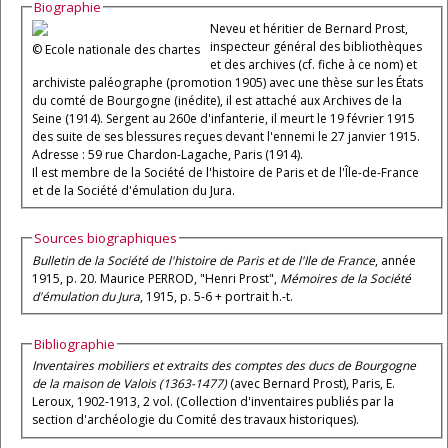
Biographie
Neveu et héritier de Bernard Prost,
inspecteur général des bibliothèques
© Ecole nationale des chartes
et des archives (cf. fiche à ce nom) et
archiviste paléographe (promotion 1905) avec une thèse sur les États
du comté de Bourgogne (inédite), il est attaché aux Archives de la
Seine (1914). Sergent au 260e d'infanterie, il meurt le 19 février 1915
des suite de ses blessures reçues devant l'ennemi le 27 janvier 1915.
Adresse : 59 rue Chardon-Lagache, Paris (1914).
Il est membre de la Société de l'histoire de Paris et de l'Île-de-France
et de la Société d'émulation du Jura.
Sources biographiques
Bulletin de la Société de l'histoire de Paris et de l'Ile de France
, année
1915, p. 20. Maurice PERROD, "Henri Prost",
Mémoires de la Société
d'émulation du Jura
, 1915, p. 5-6 + portrait h.-t.
Bibliographie
Inventaires mobiliers et extraits des comptes des ducs de Bourgogne
de la maison de Valois (1363-1477)
(avec Bernard Prost), Paris, E.
Leroux, 1902-1913, 2 vol. (Collection d'inventaires publiés par la
section d'archéologie du Comité des travaux historiques).