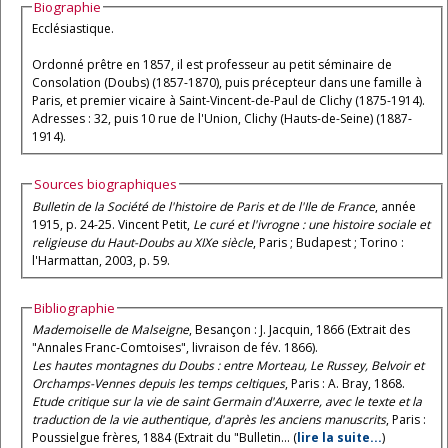
Biographie
Ecclésiastique.
Ordonné prêtre en 1857, il est professeur au petit séminaire de
Consolation (Doubs) (1857-1870), puis précepteur dans une famille à
Paris, et premier vicaire à Saint-Vincent-de-Paul de Clichy (1875-1914).
Adresses : 32, puis 10 rue de l'Union, Clichy (Hauts-de-Seine) (1887-
1914).
Sources biographiques
Bulletin de la Société de l'histoire de Paris et de l'Ile de France
, année
1915, p. 24-25. Vincent Petit,
Le curé et l'ivrogne : une histoire sociale et
religieuse du Haut-Doubs au XIXe siècle
, Paris ; Budapest ; Torino :
l'Harmattan, 2003, p. 59.
Bibliographie
Mademoiselle de Malseigne
, Besançon : J. Jacquin, 1866 (Extrait des
"Annales Franc-Comtoises", livraison de fév. 1866).
Les hautes montagnes du Doubs : entre Morteau, Le Russey, Belvoir et
Orchamps-Vennes depuis les temps celtiques
, Paris : A. Bray, 1868.
Etude critique sur la vie de saint Germain d'Auxerre, avec le texte et la
traduction de la vie authentique, d'après les anciens manuscrits
, Paris :
Poussielgue frères, 1884 (Extrait du "Bulletin... (
lire la suite...
)