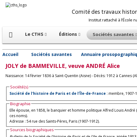
Comité des travaux histori
Institut rattaché à l’École 
Le CTHS
Éditions
Sociétés savantes
Accueil
Sociétés savantes
Annuaire prosopographiq
JOLY de BAMMEVILLE, veuve ANDRÉ
Alice
Naissance: 14 février 1836 à Saint-Quentin (Aisne) - Décès: 1912 à Cannes (
Société(s)
Société de l'histoire de Paris et de l'Île-de-France
: membre, 1907-1
Biographie
Elle épouse, en 1858, le banquier et homme politique Alfred Louis André (1827-1896); elle est la belle-sœur de Marie-Louise André, baronne de Neu
ces noms).
Adresse : 54 rue des Saints-Pères, Paris (1907-1912).
Sources biographiques
Bulletin de la Société de l'histoire de Paris et de l'Ile de France
, année 1913,