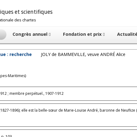
ques et scientifiques
nationale des chartes
Congrès annuel
Fondation et prix
Actualit
ue : recherche
JOLY de BAMMEVILLE, veuve ANDRÉ Alice
Alpes-Maritimes)
912 ; membre perpétuel., 1907-1912
flize (1826-1907), tous deux également membres de la SHPIF (voir fiches à
 p. 103.